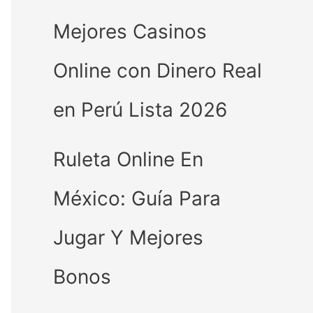
Mejores Casinos
Online con Dinero Real
en Perú Lista 2026
Ruleta Online En
México: Guía Para
Jugar Y Mejores
Bonos