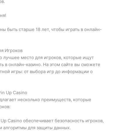
ов.
ня!
ны быть старше 18 лет, чтобы играть в онлайн-
ля Игроков
то лучшее место для игроков, которые ищут
ь в онлайн-казино. На этом сайте вы сможете
ртной игры: от выбора игр до информации о
in Up Casino
едлагает несколько преимуществ, которые
оков:
 Up Casino обеспечивает безопасность игроков,
и алгоритмы для защиты данных.