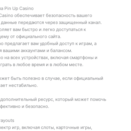
а Pin Up Casino
 Casino обеспечивает безопасность вашего
се данные передаются через защищенный канал.
ляет вам быстро и легко доступаться к
щему от официального сайта.
no предлагает вам удобный доступ к играм, а
 вашими аккаунтами и балансом.
о на всех устройствах, включая смартфоны и
грать в любое время и в любом месте.
может быть полезно в случае, если официальный
ает нестабильно.
то дополнительный ресурс, который может помочь
ффективно и безопасно.
Payouts
ектр игр, включая слоты, карточные игры,