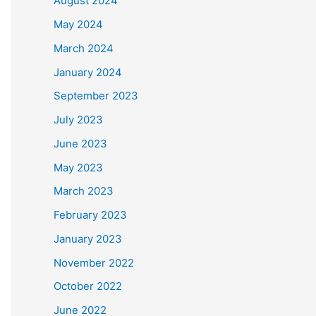
August 2024
May 2024
March 2024
January 2024
September 2023
July 2023
June 2023
May 2023
March 2023
February 2023
January 2023
November 2022
October 2022
June 2022