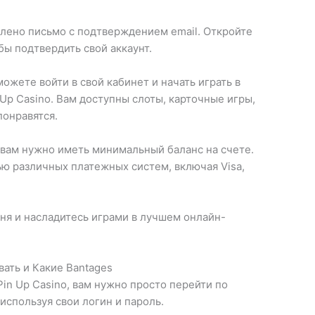
влено письмо с подтверждением email. Откройте
бы подтвердить свой аккаунт.
ожете войти в свой кабинет и начать играть в
 Up Casino. Вам доступны слоты, карточные игры,
понравятся.
 вам нужно иметь минимальный баланс на счете.
ю различных платежных систем, включая Visa,
дня и насладитесь играми в лучшем онлайн-
вать и Какие Вantages
Pin Up Casino, вам нужно просто перейти по
 используя свои логин и пароль.