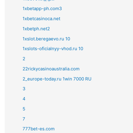
1xbetapp-ph.com3
1xbetcasinoca.net
1xbetph.net2
1xslot.beregaevo.ru 10
1xslots-oficialnyy-vhod.ru 10
2
22rickycasinoaustralia.com
2_europe-today.ru 1win 7000 RU
3
4
5
7
777bet-es.com