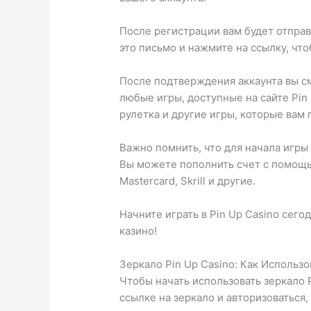
После регистрации вам будет отпра
это письмо и нажмите на ссылку, что
После подтверждения аккаунта вы см
любые игры, доступные на сайте Pin
рулетка и другие игры, которые вам 
Важно помнить, что для начала игры
Вы можете пополнить счет с помощь
Mastercard, Skrill и другие.
Начните играть в Pin Up Casino сего
казино!
Зеркало Pin Up Casino: Как Использо
Чтобы начать использовать зеркало 
ссылке на зеркало и авторизоваться,