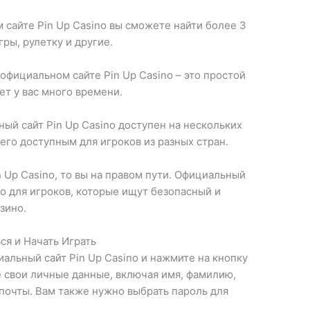
 сайте Pin Up Casino вы сможете найти более 3
гры, рулетку и другие.
 официальном сайте Pin Up Casino – это простой
ет у вас много времени.
ый сайт Pin Up Casino доступен на нескольких
 его доступным для игроков из разных стран.
 Up Casino, то вы на правом пути. Официальный
то для игроков, которые ищут безопасный и
зино.
ся и Начать Играть
альный сайт Pin Up Casino и нажмите на кнопку
е свои личные данные, включая имя, фамилию,
почты. Вам также нужно выбрать пароль для