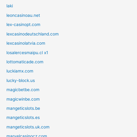
laki
leoncasinoau.net
lex-casinopt.com
lexcasinodeutschland.com
lexcasinolatvia.com
losalercesmaipu.cl x1
lottomaticade.com
luckiamx.com
lucky-block.us
magicbetbe.com
magicwinbe.com
mangeticslots.be
mangeticslots.es
mangeticslots.uk.com
marvelcasinocz.com