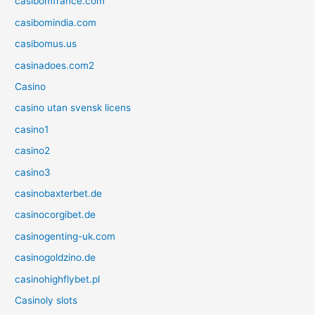
casibomfrance.com
casibomindia.com
casibomus.us
casinadoes.com2
Casino
casino utan svensk licens
casino1
casino2
casino3
casinobaxterbet.de
casinocorgibet.de
casinogenting-uk.com
casinogoldzino.de
casinohighflybet.pl
Casinoly slots