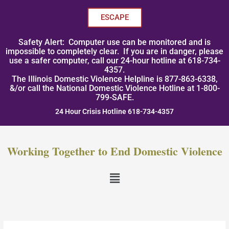
Skip
to
ESCAPE
content
Safety Alert: Computer use can be monitored and is
impossible to completely clear. If you are in danger, please
use a safer computer, call our 24-hour hotline at 618-734-
4357.
The Illinois Domestic Violence Helpline is 877-863-6338,
&/or call the National Domestic Violence Hotline at 1-800-
799-SAFE.
24 Hour Crisis Hotline 618-734-4357
Working Together to End Domestic Violence
Menu