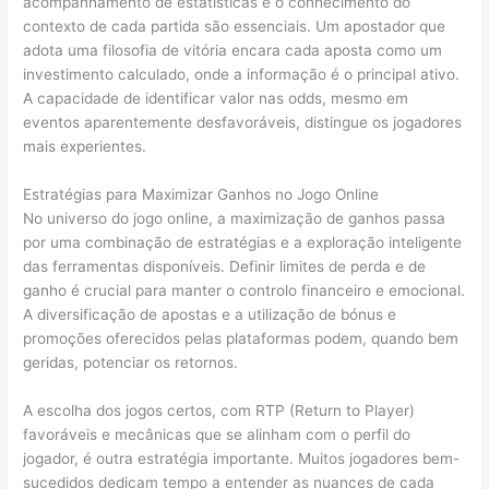
acompanhamento de estatísticas e o conhecimento do
contexto de cada partida são essenciais. Um apostador que
adota uma filosofia de vitória encara cada aposta como um
investimento calculado, onde a informação é o principal ativo.
A capacidade de identificar valor nas odds, mesmo em
eventos aparentemente desfavoráveis, distingue os jogadores
mais experientes.
Estratégias para Maximizar Ganhos no Jogo Online
No universo do jogo online, a maximização de ganhos passa
por uma combinação de estratégias e a exploração inteligente
das ferramentas disponíveis. Definir limites de perda e de
ganho é crucial para manter o controlo financeiro e emocional.
A diversificação de apostas e a utilização de bónus e
promoções oferecidos pelas plataformas podem, quando bem
geridas, potenciar os retornos.
A escolha dos jogos certos, com RTP (Return to Player)
favoráveis e mecânicas que se alinham com o perfil do
jogador, é outra estratégia importante. Muitos jogadores bem-
sucedidos dedicam tempo a entender as nuances de cada