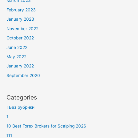
March 2023
February 2023
January 2023
November 2022
October 2022
June 2022
May 2022
January 2022
September 2020
Categories
! Без рубрики
1
10 Best Forex Brokers for Scalping 2026
111