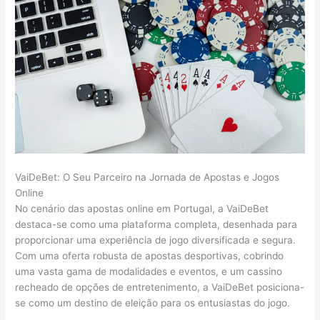
VaiDeBet: O Seu Parceiro na Jornada de Apostas e Jogos
Online
No cenário das apostas online em Portugal, a VaiDeBet
destaca-se como uma plataforma completa, desenhada para
proporcionar uma experiência de jogo diversificada e segura.
Com uma oferta robusta de apostas desportivas, cobrindo
uma vasta gama de modalidades e eventos, e um cassino
recheado de opções de entretenimento, a VaiDeBet posiciona-
se como um destino de eleição para os entusiastas do jogo.