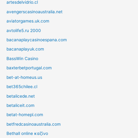
artesdelvidrio.cl
avengerscasinoaustralia.net
aviatorgames.uk.com
avtolife5.ru 2000
bacanaplaycasinoespana.com
bacanaplayuk.com
BassWin Casino
baxterbetportugal.com
bet-at-homeus.us
bet365chilee.cl
betalicede.net
betaliceit.com
betat-homepl.com
betfredcasinoaustralia.com
Bethall online καζίνο