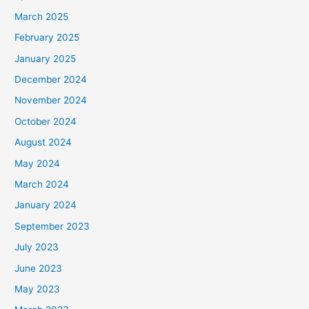
March 2025
February 2025
January 2025
December 2024
November 2024
October 2024
August 2024
May 2024
March 2024
January 2024
September 2023
July 2023
June 2023
May 2023