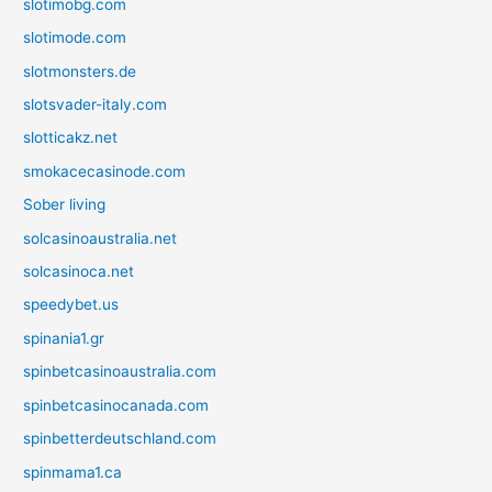
slotimobg.com
slotimode.com
slotmonsters.de
slotsvader-italy.com
slotticakz.net
smokacecasinode.com
Sober living
solcasinoaustralia.net
solcasinoca.net
speedybet.us
spinania1.gr
spinbetcasinoaustralia.com
spinbetcasinocanada.com
spinbetterdeutschland.com
spinmama1.ca