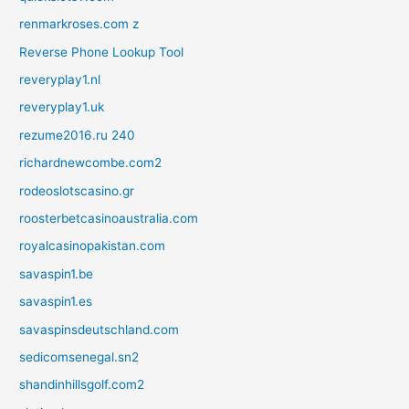
renmarkroses.com z
Reverse Phone Lookup Tool
reveryplay1.nl
reveryplay1.uk
rezume2016.ru 240
richardnewcombe.com2
rodeoslotscasino.gr
roosterbetcasinoaustralia.com
royalcasinopakistan.com
savaspin1.be
savaspin1.es
savaspinsdeutschland.com
sedicomsenegal.sn2
shandinhillsgolf.com2