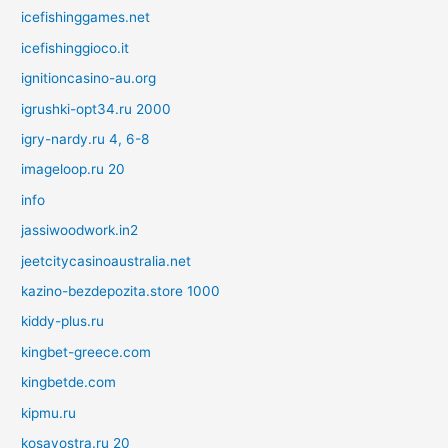
icefishinggames.net
icefishinggioco.it
ignitioncasino-au.org
igrushki-opt34.ru 2000
igry-nardy.ru 4, 6-8
imageloop.ru 20
info
jassiwoodwork.in2
jeetcitycasinoaustralia.net
kazino-bezdepozita.store 1000
kiddy-plus.ru
kingbet-greece.com
kingbetde.com
kipmu.ru
kosavostra.ru 20