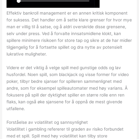
Effektiv bankroll management er en annen kritisk komponent
for suksess. Det handler om å sette klare grenser for hvor mye
man er villig til å satse, og å aldri overskride disse grensene,
selv under press. Ved å forvalte innsatsmidlene klokt, kan
spillere minimere risikoen for store tap og sikre at de har midler
tilgjengelig for å fortsette spillet og dra nytte av potensielt
lukrative muligheter.
Videre er det viktig å velge spill med gunstige odds og lav
husfordel. Noen spill, som blackjack og visse former for video
poker, tilbyr bedre sjanser for spilleren sammenlignet med
andre, som for eksempel spilleautomater med høy varians. Å
fokusere på spill der dyktighet spiller en større rolle enn ren
flaks, kan også øke sjansene for å oppnå de mest givende
utfallene.
Forståelse av volatilitet og sannsynlighet
Volatilitet i gambling refererer til graden av risiko forbundet
med et spill. Spill med høy volatilitet kan tilby store