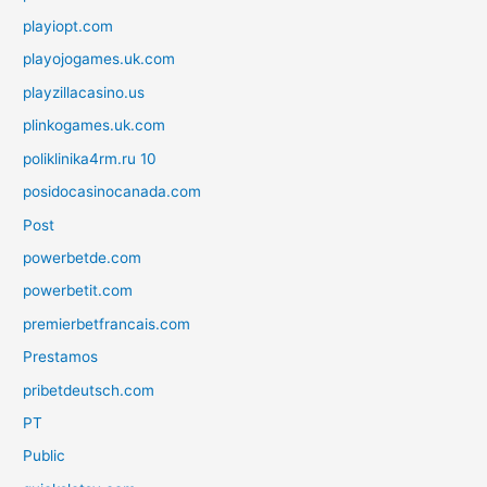
playiopt.com
playojogames.uk.com
playzillacasino.us
plinkogames.uk.com
poliklinika4rm.ru 10
posidocasinocanada.com
Post
powerbetde.com
powerbetit.com
premierbetfrancais.com
Prestamos
pribetdeutsch.com
PT
Public