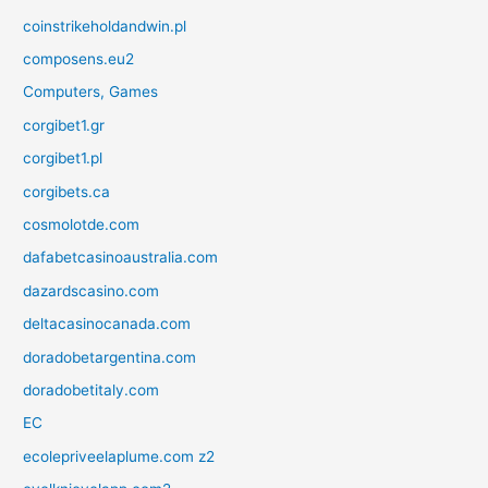
coinstrikeholdandwin.pl
composens.eu2
Computers, Games
corgibet1.gr
corgibet1.pl
corgibets.ca
cosmolotde.com
dafabetcasinoaustralia.com
dazardscasino.com
deltacasinocanada.com
doradobetargentina.com
doradobetitaly.com
EC
ecolepriveelaplume.com z2