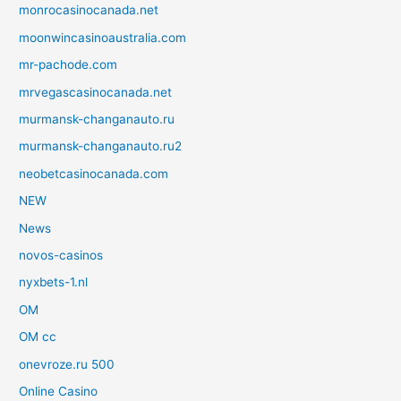
monrocasinocanada.net
moonwincasinoaustralia.com
mr-pachode.com
mrvegascasinocanada.net
murmansk-changanauto.ru
murmansk-changanauto.ru2
neobetcasinocanada.com
NEW
News
novos-casinos
nyxbets-1.nl
OM
OM cc
onevroze.ru 500
Online Casino