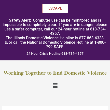
Skip
to
ESCAPE
content
Safety Alert: Computer use can be monitored and is
impossible to completely clear. If you are in danger, please
use a safer computer, call our 24-hour hotline at 618-734-
4357.
The Illinois Domestic Violence Helpline is 877-863-6338,
&/or call the National Domestic Violence Hotline at 1-800-
799-SAFE.
24 Hour Crisis Hotline 618-734-4357
Working Together to End Domestic Violence
Menu