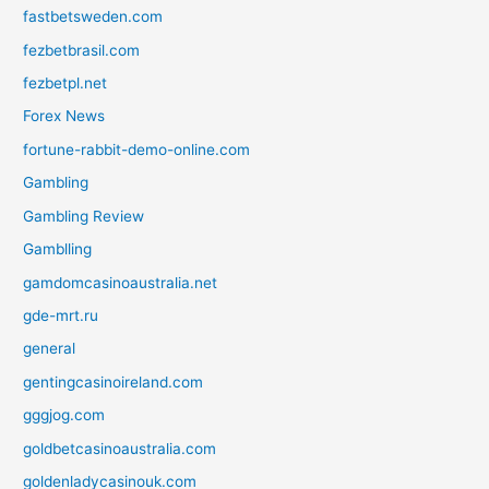
fastbetsweden.com
fezbetbrasil.com
fezbetpl.net
Forex News
fortune-rabbit-demo-online.com
Gambling
Gambling Review
Gamblling
gamdomcasinoaustralia.net
gde-mrt.ru
general
gentingcasinoireland.com
gggjog.com
goldbetcasinoaustralia.com
goldenladycasinouk.com