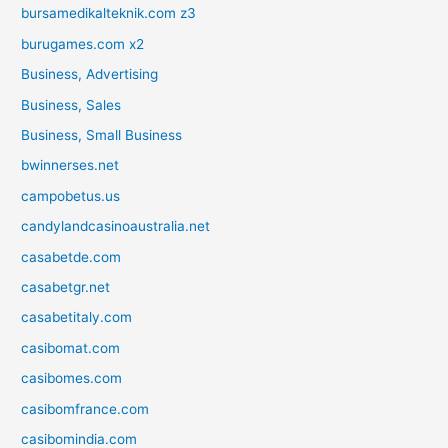
bursamedikalteknik.com z3
burugames.com x2
Business, Advertising
Business, Sales
Business, Small Business
bwinnerses.net
campobetus.us
candylandcasinoaustralia.net
casabetde.com
casabetgr.net
casabetitaly.com
casibomat.com
casibomes.com
casibomfrance.com
casibomindia.com