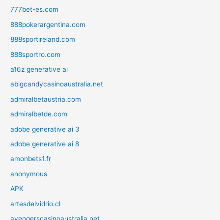
777bet-es.com
888pokerargentina.com
888sportireland.com
888sportro.com
a16z generative ai
abigcandycasinoaustralia.net
admiralbetaustria.com
admiralbetde.com
adobe generative ai 3
adobe generative ai 8
amonbets1.fr
anonymous
APK
artesdelvidrio.cl
avengerscasinoaustralia.net