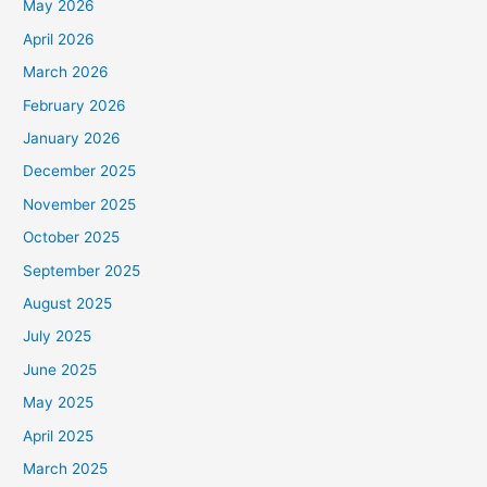
May 2026
April 2026
March 2026
February 2026
January 2026
December 2025
November 2025
October 2025
September 2025
August 2025
July 2025
June 2025
May 2025
April 2025
March 2025