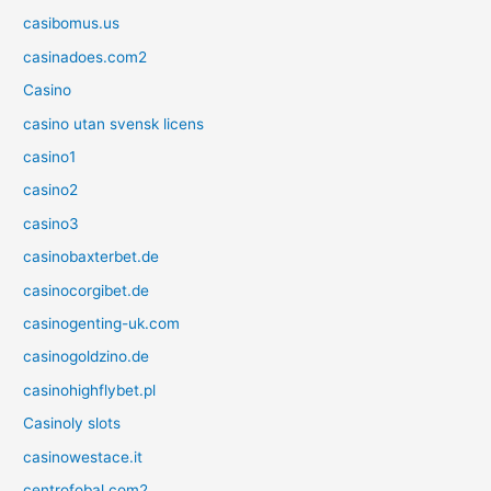
casibomus.us
casinadoes.com2
Casino
casino utan svensk licens
casino1
casino2
casino3
casinobaxterbet.de
casinocorgibet.de
casinogenting-uk.com
casinogoldzino.de
casinohighflybet.pl
Casinoly slots
casinowestace.it
centrofobal.com2