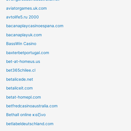
aviatorgames.uk.com
avtolife5.ru 2000
bacanaplaycasinoespana.com
bacanaplayuk.com
BassWin Casino
baxterbetportugal.com
bet-at-homeus.us
bet365chilee.cl
betalicede.net
betaliceit.com
betat-homepl.com
betfredcasinoaustralia.com
Bethall online καζίνο
betlabeldeutschland.com