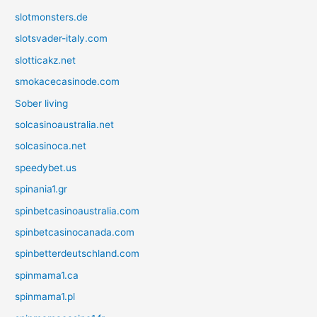
slotmonsters.de
slotsvader-italy.com
slotticakz.net
smokacecasinode.com
Sober living
solcasinoaustralia.net
solcasinoca.net
speedybet.us
spinania1.gr
spinbetcasinoaustralia.com
spinbetcasinocanada.com
spinbetterdeutschland.com
spinmama1.ca
spinmama1.pl