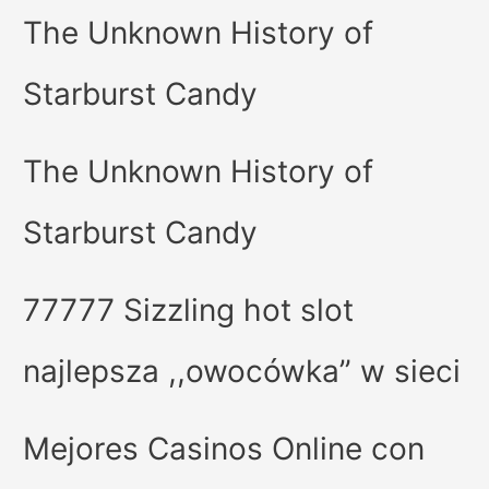
The Unknown History of
Starburst Candy
The Unknown History of
Starburst Candy
77777 Sizzling hot slot
najlepsza ,,owocówka” w sieci
Mejores Casinos Online con