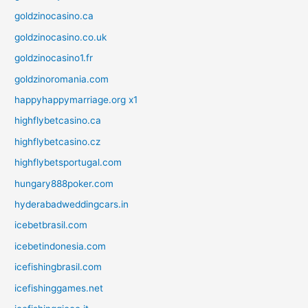
goldzinocasino.ca
goldzinocasino.co.uk
goldzinocasino1.fr
goldzinoromania.com
happyhappymarriage.org x1
highflybetcasino.ca
highflybetcasino.cz
highflybetsportugal.com
hungary888poker.com
hyderabadweddingcars.in
icebetbrasil.com
icebetindonesia.com
icefishingbrasil.com
icefishinggames.net