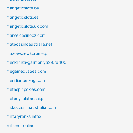
mangeticslots.be
mangeticslots.es
mangeticslots.uk.com
marvelcasinocz.com
matecasinoaustralia.net
mazowszewkoronie.pl
medklinika-garmoniya29.ru 100
megamedusaes.com
meridianbet-ng.com
methspinpokies.com
metody-platnosci.pl
midascasinoaustralia.com
militaryranks.info3
Millioner online