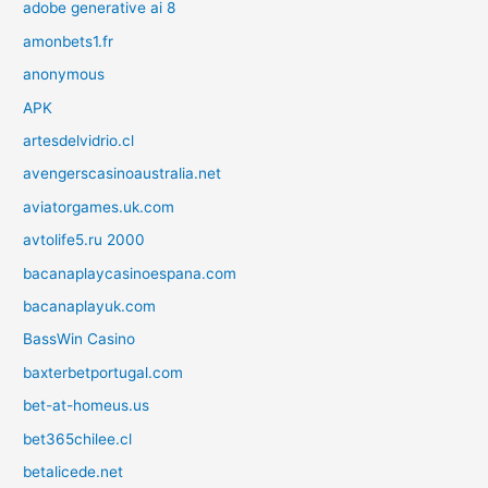
adobe generative ai 8
amonbets1.fr
anonymous
APK
artesdelvidrio.cl
avengerscasinoaustralia.net
aviatorgames.uk.com
avtolife5.ru 2000
bacanaplaycasinoespana.com
bacanaplayuk.com
BassWin Casino
baxterbetportugal.com
bet-at-homeus.us
bet365chilee.cl
betalicede.net