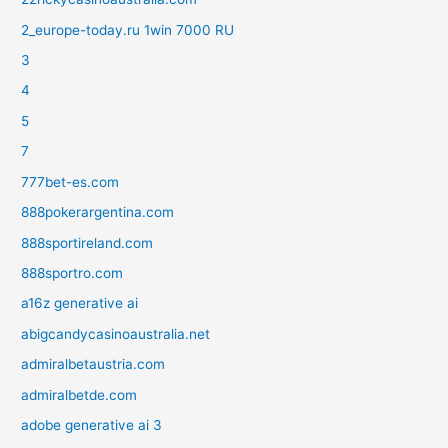
2_europe-today.ru 1win 7000 RU
3
4
5
7
777bet-es.com
888pokerargentina.com
888sportireland.com
888sportro.com
a16z generative ai
abigcandycasinoaustralia.net
admiralbetaustria.com
admiralbetde.com
adobe generative ai 3