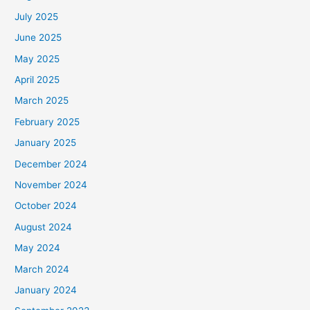
July 2025
June 2025
May 2025
April 2025
March 2025
February 2025
January 2025
December 2024
November 2024
October 2024
August 2024
May 2024
March 2024
January 2024