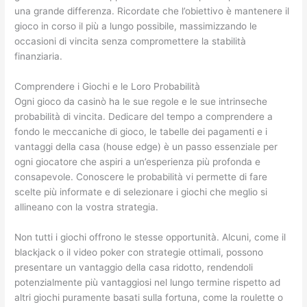
una grande differenza. Ricordate che l’obiettivo è mantenere il
gioco in corso il più a lungo possibile, massimizzando le
occasioni di vincita senza compromettere la stabilità
finanziaria.
Comprendere i Giochi e le Loro Probabilità
Ogni gioco da casinò ha le sue regole e le sue intrinseche
probabilità di vincita. Dedicare del tempo a comprendere a
fondo le meccaniche di gioco, le tabelle dei pagamenti e i
vantaggi della casa (house edge) è un passo essenziale per
ogni giocatore che aspiri a un’esperienza più profonda e
consapevole. Conoscere le probabilità vi permette di fare
scelte più informate e di selezionare i giochi che meglio si
allineano con la vostra strategia.
Non tutti i giochi offrono le stesse opportunità. Alcuni, come il
blackjack o il video poker con strategie ottimali, possono
presentare un vantaggio della casa ridotto, rendendoli
potenzialmente più vantaggiosi nel lungo termine rispetto ad
altri giochi puramente basati sulla fortuna, come la roulette o