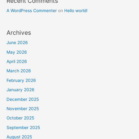
Recent Comments
A WordPress Commenter
on
Hello world!
Archives
June 2026
May 2026
April 2026
March 2026
February 2026
January 2026
December 2025
November 2025
October 2025
September 2025
August 2025