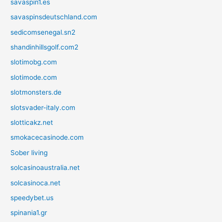
savaspin1.es
savaspinsdeutschland.com
sedicomsenegal.sn2
shandinhillsgolf.com2
slotimobg.com
slotimode.com
slotmonsters.de
slotsvader-italy.com
slotticakz.net
smokacecasinode.com
Sober living
solcasinoaustralia.net
solcasinoca.net
speedybet.us
spinania1.gr