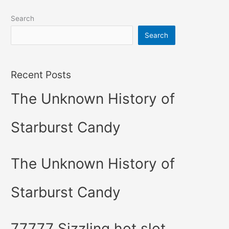
Search
Search
Recent Posts
The Unknown History of
Starburst Candy
The Unknown History of
Starburst Candy
77777 Sizzling hot slot