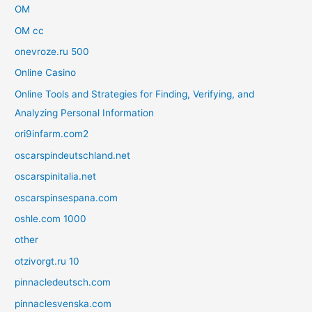
OM
OM cc
onevroze.ru 500
Online Casino
Online Tools and Strategies for Finding, Verifying, and
Analyzing Personal Information
ori9infarm.com2
oscarspindeutschland.net
oscarspinitalia.net
oscarspinsespana.com
oshle.com 1000
other
otzivorgt.ru 10
pinnacledeutsch.com
pinnaclesvenska.com