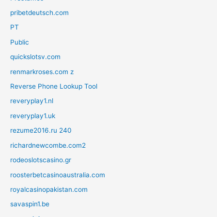
pribetdeutsch.com
PT
Public
quickslotsv.com
renmarkroses.com z
Reverse Phone Lookup Tool
reveryplay1.nl
reveryplay1.uk
rezume2016.ru 240
richardnewcombe.com2
rodeoslotscasino.gr
roosterbetcasinoaustralia.com
royalcasinopakistan.com
savaspin1.be