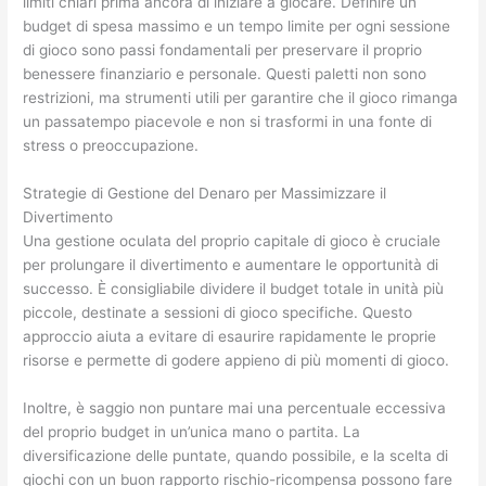
limiti chiari prima ancora di iniziare a giocare. Definire un
budget di spesa massimo e un tempo limite per ogni sessione
di gioco sono passi fondamentali per preservare il proprio
benessere finanziario e personale. Questi paletti non sono
restrizioni, ma strumenti utili per garantire che il gioco rimanga
un passatempo piacevole e non si trasformi in una fonte di
stress o preoccupazione.
Strategie di Gestione del Denaro per Massimizzare il
Divertimento
Una gestione oculata del proprio capitale di gioco è cruciale
per prolungare il divertimento e aumentare le opportunità di
successo. È consigliabile dividere il budget totale in unità più
piccole, destinate a sessioni di gioco specifiche. Questo
approccio aiuta a evitare di esaurire rapidamente le proprie
risorse e permette di godere appieno di più momenti di gioco.
Inoltre, è saggio non puntare mai una percentuale eccessiva
del proprio budget in un’unica mano o partita. La
diversificazione delle puntate, quando possibile, e la scelta di
giochi con un buon rapporto rischio-ricompensa possono fare