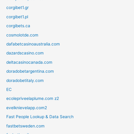
corgibet1.gr
corgibet1.pl
corgibets.ca
cosmolotde.com
dafabetcasinoaustralia.com
dazardscasino.com
deltacasinocanada.com
doradobetargentina.com
doradobetitaly.com
EC
ecolepriveelaplume.com z2
evelknievelapp.com2
Fast People Lookup & Data Search
fastbetsweden.com