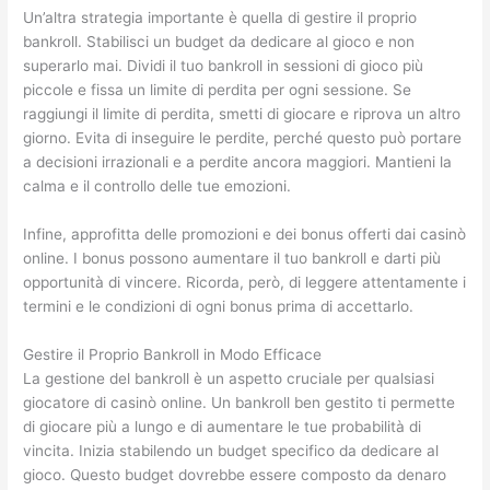
Un’altra strategia importante è quella di gestire il proprio
bankroll. Stabilisci un budget da dedicare al gioco e non
superarlo mai. Dividi il tuo bankroll in sessioni di gioco più
piccole e fissa un limite di perdita per ogni sessione. Se
raggiungi il limite di perdita, smetti di giocare e riprova un altro
giorno. Evita di inseguire le perdite, perché questo può portare
a decisioni irrazionali e a perdite ancora maggiori. Mantieni la
calma e il controllo delle tue emozioni.
Infine, approfitta delle promozioni e dei bonus offerti dai casinò
online. I bonus possono aumentare il tuo bankroll e darti più
opportunità di vincere. Ricorda, però, di leggere attentamente i
termini e le condizioni di ogni bonus prima di accettarlo.
Gestire il Proprio Bankroll in Modo Efficace
La gestione del bankroll è un aspetto cruciale per qualsiasi
giocatore di casinò online. Un bankroll ben gestito ti permette
di giocare più a lungo e di aumentare le tue probabilità di
vincita. Inizia stabilendo un budget specifico da dedicare al
gioco. Questo budget dovrebbe essere composto da denaro