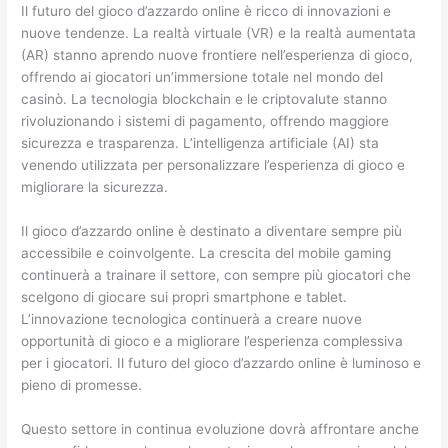
Il futuro del gioco d’azzardo online è ricco di innovazioni e
nuove tendenze. La realtà virtuale (VR) e la realtà aumentata
(AR) stanno aprendo nuove frontiere nell’esperienza di gioco,
offrendo ai giocatori un’immersione totale nel mondo del
casinò. La tecnologia blockchain e le criptovalute stanno
rivoluzionando i sistemi di pagamento, offrendo maggiore
sicurezza e trasparenza. L’intelligenza artificiale (AI) sta
venendo utilizzata per personalizzare l’esperienza di gioco e
migliorare la sicurezza.
Il gioco d’azzardo online è destinato a diventare sempre più
accessibile e coinvolgente. La crescita del mobile gaming
continuerà a trainare il settore, con sempre più giocatori che
scelgono di giocare sui propri smartphone e tablet.
L’innovazione tecnologica continuerà a creare nuove
opportunità di gioco e a migliorare l’esperienza complessiva
per i giocatori. Il futuro del gioco d’azzardo online è luminoso e
pieno di promesse.
Questo settore in continua evoluzione dovrà affrontare anche