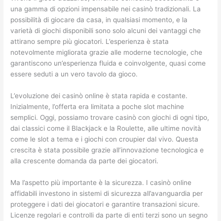
una gamma di opzioni impensabile nei casinò tradizionali. La
possibilità di giocare da casa, in qualsiasi momento, e la
varietà di giochi disponibili sono solo alcuni dei vantaggi che
attirano sempre più giocatori. L’esperienza è stata
notevolmente migliorata grazie alle moderne tecnologie, che
garantiscono un’esperienza fluida e coinvolgente, quasi come
essere seduti a un vero tavolo da gioco.
L’evoluzione dei casinò online è stata rapida e costante.
Inizialmente, l’offerta era limitata a poche slot machine
semplici. Oggi, possiamo trovare casinò con giochi di ogni tipo,
dai classici come il Blackjack e la Roulette, alle ultime novità
come le slot a tema e i giochi con croupier dal vivo. Questa
crescita è stata possibile grazie all’innovazione tecnologica e
alla crescente domanda da parte dei giocatori.
Ma l’aspetto più importante è la sicurezza. I casinò online
affidabili investono in sistemi di sicurezza all’avanguardia per
proteggere i dati dei giocatori e garantire transazioni sicure.
Licenze regolari e controlli da parte di enti terzi sono un segno