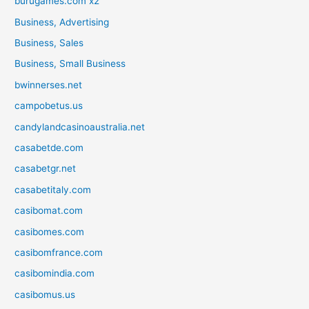
burugames.com x2
Business, Advertising
Business, Sales
Business, Small Business
bwinnerses.net
campobetus.us
candylandcasinoaustralia.net
casabetde.com
casabetgr.net
casabetitaly.com
casibomat.com
casibomes.com
casibomfrance.com
casibomindia.com
casibomus.us