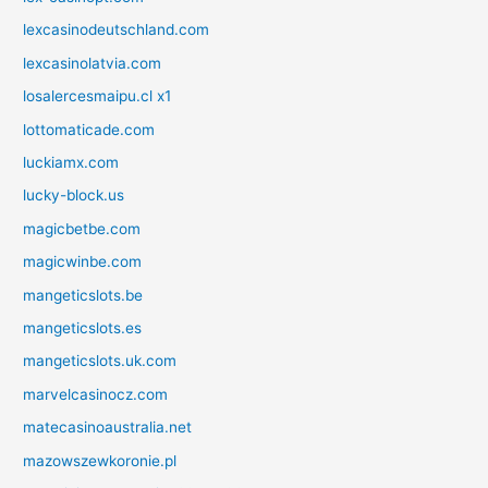
lexcasinodeutschland.com
lexcasinolatvia.com
losalercesmaipu.cl x1
lottomaticade.com
luckiamx.com
lucky-block.us
magicbetbe.com
magicwinbe.com
mangeticslots.be
mangeticslots.es
mangeticslots.uk.com
marvelcasinocz.com
matecasinoaustralia.net
mazowszewkoronie.pl