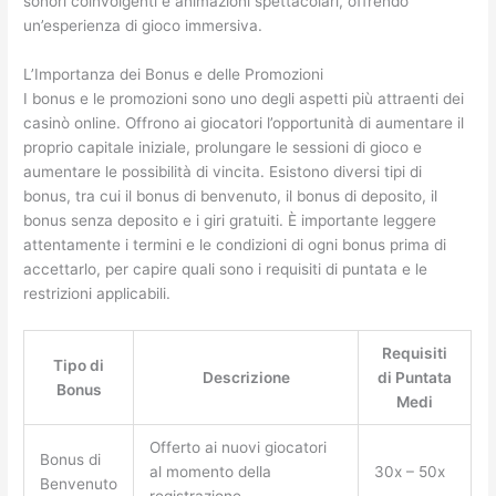
sonori coinvolgenti e animazioni spettacolari, offrendo
un’esperienza di gioco immersiva.
L’Importanza dei Bonus e delle Promozioni
I bonus e le promozioni sono uno degli aspetti più attraenti dei
casinò online. Offrono ai giocatori l’opportunità di aumentare il
proprio capitale iniziale, prolungare le sessioni di gioco e
aumentare le possibilità di vincita. Esistono diversi tipi di
bonus, tra cui il bonus di benvenuto, il bonus di deposito, il
bonus senza deposito e i giri gratuiti. È importante leggere
attentamente i termini e le condizioni di ogni bonus prima di
accettarlo, per capire quali sono i requisiti di puntata e le
restrizioni applicabili.
Requisiti
Tipo di
Descrizione
di Puntata
Bonus
Medi
Offerto ai nuovi giocatori
Bonus di
al momento della
30x – 50x
Benvenuto