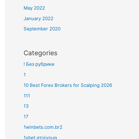
May 2022
January 2022
September 2020
Categories
! Без рубрики
1
10 Best Forex Brokers for Scalping 2026
111
13
17
1winbets.com.br2
1xbet στοίχημα