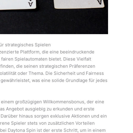
für strategisches Spielen
izenzierte Plattform, die eine beeindruckende
airen Spielautomaten bietet. Diese Vielfalt
 finden, die seinen strategischen Präferenzen
olatilität oder Thema. Die Sicherheit und Fairness
 gewährleistet, was eine solide Grundlage für jedes
t einem großzügigen Willkommensbonus, der eine
das Angebot ausgiebig zu erkunden und erste
 Darüber hinaus sorgen exklusive Aktionen und ein
ene Spieler stets von zusätzlichen Vorteilen
bei Daytona Spin ist der erste Schritt, um in einem