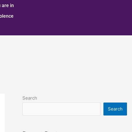
 are in
iolence
Search
Search