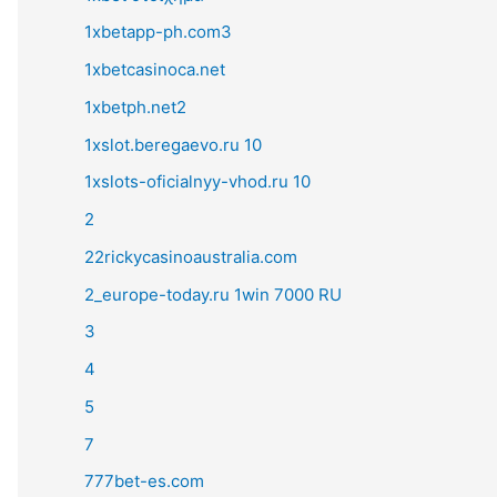
1xbetapp-ph.com3
1xbetcasinoca.net
1xbetph.net2
1xslot.beregaevo.ru 10
1xslots-oficialnyy-vhod.ru 10
2
22rickycasinoaustralia.com
2_europe-today.ru 1win 7000 RU
3
4
5
7
777bet-es.com