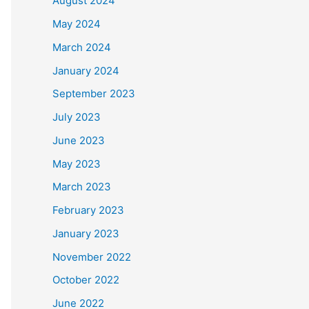
August 2024
May 2024
March 2024
January 2024
September 2023
July 2023
June 2023
May 2023
March 2023
February 2023
January 2023
November 2022
October 2022
June 2022