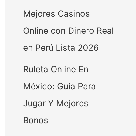
Mejores Casinos
Online con Dinero Real
en Perú Lista 2026
Ruleta Online En
México: Guía Para
Jugar Y Mejores
Bonos