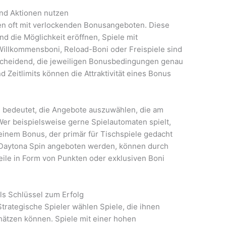
nd Aktionen nutzen
en oft mit verlockenden Bonusangeboten. Diese
nd die Möglichkeit eröffnen, Spiele mit
Willkommensboni, Reload-Boni oder Freispiele sind
ntscheidend, die jeweiligen Bonusbedingungen genau
Zeitlimits können die Attraktivität eines Bonus
n bedeutet, die Angebote auszuwählen, die am
Wer beispielsweise gerne Spielautomaten spielt,
n einem Bonus, der primär für Tischspiele gedacht
i Daytona Spin angeboten werden, können durch
eile in Form von Punkten oder exklusiven Boni
s Schlüssel zum Erfolg
 Strategische Spieler wählen Spiele, die ihnen
chätzen können. Spiele mit einer hohen