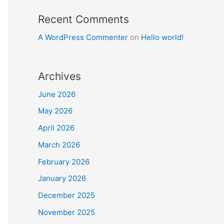
Recent Comments
A WordPress Commenter
on
Hello world!
Archives
June 2026
May 2026
April 2026
March 2026
February 2026
January 2026
December 2025
November 2025