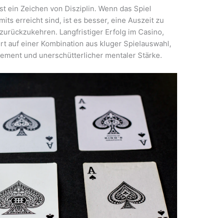
st ein Zeichen von Disziplin. Wenn das Spiel
its erreicht sind, ist es besser, eine Auszeit zu
zurückzukehren. Langfristiger Erfolg im Casino,
ert auf einer Kombination aus kluger Spielauswahl,
ment und unerschütterlicher mentaler Stärke.