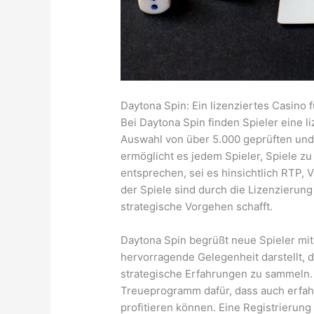
Daytona Spin: Ein lizenziertes Casino 
Bei Daytona Spin finden Spieler eine l
Auswahl von über 5.000 geprüften und f
ermöglicht es jedem Spieler, Spiele zu
entsprechen, sei es hinsichtlich RTP, V
der Spiele sind durch die Lizenzierung
strategische Vorgehen schafft.
Daytona Spin begrüßt neue Spieler mi
hervorragende Gelegenheit darstellt, 
strategische Erfahrungen zu sammeln.
Treueprogramm dafür, dass auch erfahr
profitieren können. Eine Registrierung 