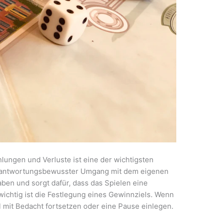
hlungen und Verluste ist eine der wichtigsten
erantwortungsbewusster Umgang mit dem eigenen
aben und sorgt dafür, dass das Spielen eine
 wichtig ist die Festlegung eines Gewinnziels. Wenn
el mit Bedacht fortsetzen oder eine Pause einlegen.