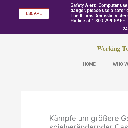
Skip
Safety Alert: Computer use 
to
danger, please use a safer 
ESCAPE
The Illinois Domestic Viole
content
Hotline at 1-800-799-SAFE.
24
Working To
HOME
WHO W
Kämpfe um größere G
spielverändernder Cas