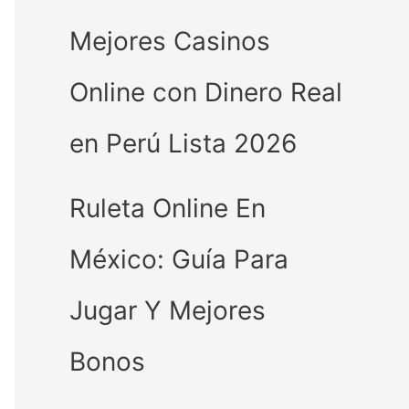
Mejores Casinos
Online con Dinero Real
en Perú Lista 2026
Ruleta Online En
México: Guía Para
Jugar Y Mejores
Bonos