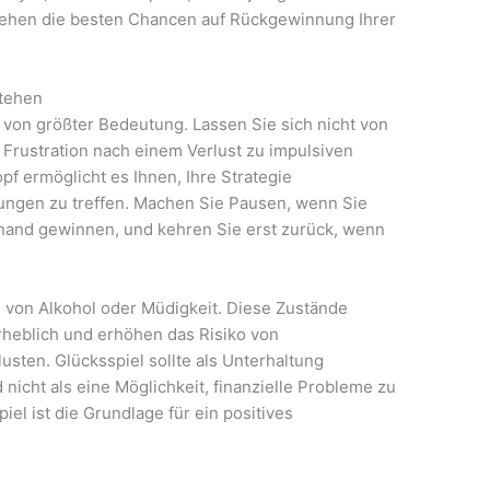
gesehen die besten Chancen auf Rückgewinnung Ihrer
stehen
l von größter Bedeutung. Lassen Sie sich nicht von
Frustration nach einem Verlust zu impulsiven
pf ermöglicht es Ihnen, Ihre Strategie
dungen zu treffen. Machen Sie Pausen, wenn Sie
hand gewinnen, und kehren Sie erst zurück, wenn
s von Alkohol oder Müdigkeit. Diese Zustände
rheblich und erhöhen das Risiko von
sten. Glücksspiel sollte als Unterhaltung
nicht als eine Möglichkeit, finanzielle Probleme zu
el ist die Grundlage für ein positives