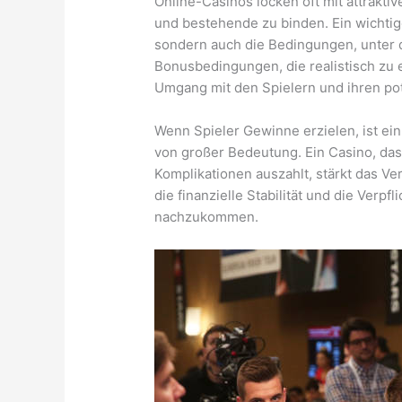
Online-Casinos locken oft mit attrak
und bestehende zu binden. Ein wichtig
sondern auch die Bedingungen, unter 
Bonusbedingungen, die realistisch zu er
Umgang mit den Spielern und ihren po
Wenn Spieler Gewinne erzielen, ist ei
von großer Bedeutung. Ein Casino, da
Komplikationen auszahlt, stärkt das Ve
die finanzielle Stabilität und die Verp
nachzukommen.