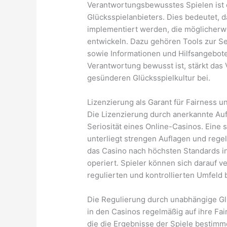
Verantwortungsbewusstes Spielen ist e
Glücksspielanbieters. Dies bedeutet,
implementiert werden, die möglicherw
entwickeln. Dazu gehören Tools zur Sel
sowie Informationen und Hilfsangebote 
Verantwortung bewusst ist, stärkt das 
gesünderen Glücksspielkultur bei.
Lizenzierung als Garant für Fairness u
Die Lizenzierung durch anerkannte Aufs
Seriosität eines Online-Casinos. Eine 
unterliegt strengen Auflagen und regel
das Casino nach höchsten Standards in 
operiert. Spieler können sich darauf v
regulierten und kontrollierten Umfeld
Die Regulierung durch unabhängige Gl
in den Casinos regelmäßig auf ihre Fai
die die Ergebnisse der Spiele bestimm