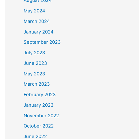
August 2024
May 2024
March 2024
January 2024
September 2023
July 2023
June 2023
May 2023
March 2023
February 2023
January 2023
November 2022
October 2022
June 2022