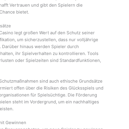
afft Vertrauen und gibt den Spielern die
 Chance bietet.
dsätze
asino legt großen Wert auf den Schutz seiner
fikation, um sicherzustellen, dass nur volljährige
 Darüber hinaus werden Spieler durch
ten, ihr Spielverhalten zu kontrollieren. Tools
rlusten oder Spielzeiten sind Standardfunktionen,
 Schutzmaßnahmen sind auch ethische Grundsätze
rmiert offen über die Risiken des Glücksspiels und
sorganisationen für Spielsüchtige. Die Förderung
elen steht im Vordergrund, um ein nachhaltiges
eisten.
 mit Gewinnen