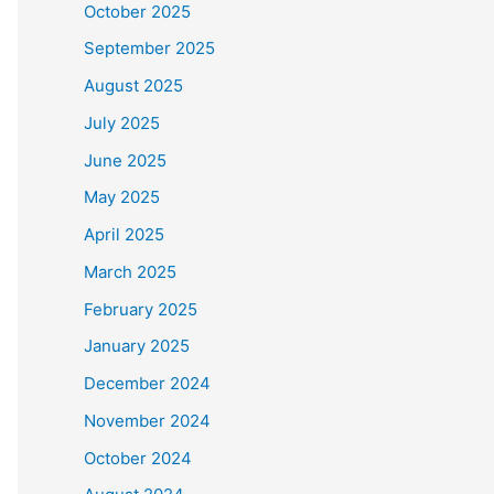
October 2025
September 2025
August 2025
July 2025
June 2025
May 2025
April 2025
March 2025
February 2025
January 2025
December 2024
November 2024
October 2024