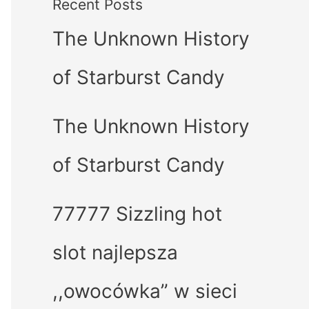
Recent Posts
The Unknown History
of Starburst Candy
The Unknown History
of Starburst Candy
77777 Sizzling hot
slot najlepsza
,,owocówka” w sieci