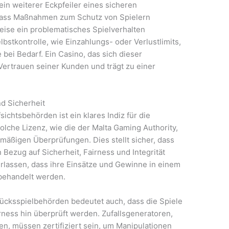
in weiterer Eckpfeiler eines sicheren
 dass Maßnahmen zum Schutz von Spielern
eise ein problematisches Spielverhalten
bstkontrolle, wie Einzahlungs- oder Verlustlimits,
bei Bedarf. Ein Casino, das sich dieser
Vertrauen seiner Kunden und trägt zu einer
nd Sicherheit
ichtsbehörden ist ein klares Indiz für die
solche Lizenz, wie die der Malta Gaming Authority,
mäßigen Überprüfungen. Dies stellt sicher, dass
Bezug auf Sicherheit, Fairness und Integrität
erlassen, dass ihre Einsätze und Gewinne in einem
 behandelt werden.
ücksspielbehörden bedeutet auch, dass die Spiele
rness hin überprüft werden. Zufallsgeneratoren,
en, müssen zertifiziert sein, um Manipulationen