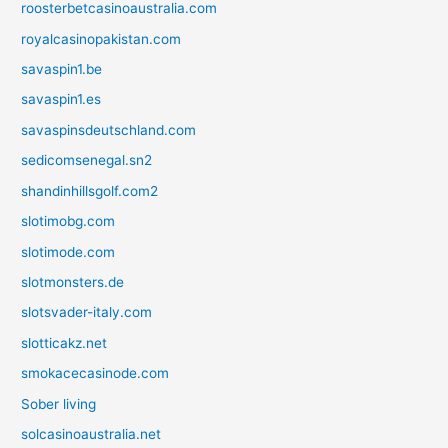
roosterbetcasinoaustralia.com
royalcasinopakistan.com
savaspin1.be
savaspin1.es
savaspinsdeutschland.com
sedicomsenegal.sn2
shandinhillsgolf.com2
slotimobg.com
slotimode.com
slotmonsters.de
slotsvader-italy.com
slotticakz.net
smokacecasinode.com
Sober living
solcasinoaustralia.net