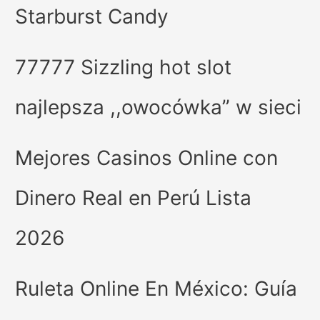
Starburst Candy
77777 Sizzling hot slot
najlepsza ,,owocówka” w sieci
Mejores Casinos Online con
Dinero Real en Perú Lista
2026
Ruleta Online En México: Guía