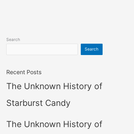
Search
Search
Recent Posts
The Unknown History of
Starburst Candy
The Unknown History of