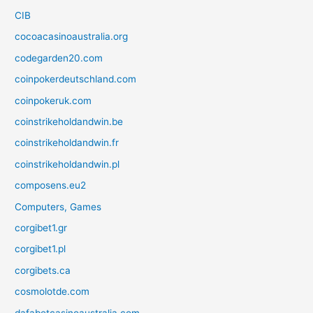
CIB
cocoacasinoaustralia.org
codegarden20.com
coinpokerdeutschland.com
coinpokeruk.com
coinstrikeholdandwin.be
coinstrikeholdandwin.fr
coinstrikeholdandwin.pl
composens.eu2
Computers, Games
corgibet1.gr
corgibet1.pl
corgibets.ca
cosmolotde.com
dafabetcasinoaustralia.com