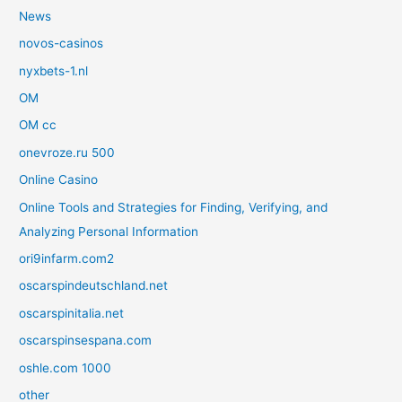
News
novos-casinos
nyxbets-1.nl
OM
OM cc
onevroze.ru 500
Online Casino
Online Tools and Strategies for Finding, Verifying, and
Analyzing Personal Information
ori9infarm.com2
oscarspindeutschland.net
oscarspinitalia.net
oscarspinsespana.com
oshle.com 1000
other