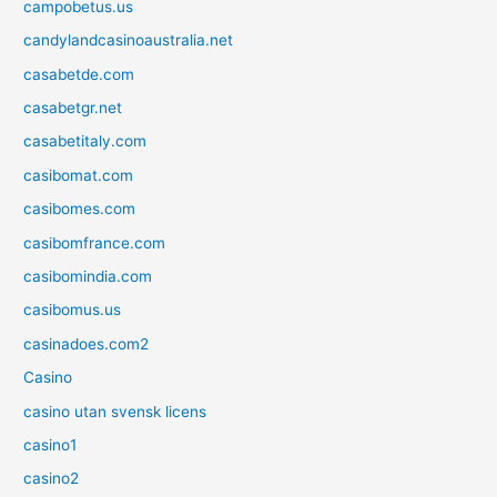
campobetus.us
candylandcasinoaustralia.net
casabetde.com
casabetgr.net
casabetitaly.com
casibomat.com
casibomes.com
casibomfrance.com
casibomindia.com
casibomus.us
casinadoes.com2
Casino
casino utan svensk licens
casino1
casino2