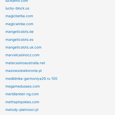
luckiamx.com
lucky-block.us
magicbetbe.com
magicwinbe.com
mangeticslots.be
mangeticslots.es
mangeticslots.uk.com
marvelcasinocz.com
matecasinoaustralia.net
mazowszewkoronie.pl
medklinika-garmoniya29.ru 100
megamedusaes.com
meridianbet-ng.com
methspinpokies.com
metody-platnosci.pl