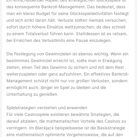
Ein entscheidender Aspekt des strategischen Glücksspiels ist
das konsequente Bankroll-Management. Das bedeutet, dass
man ein klares Budget für seine Glücksspielaktivitäten festlegt
und sich strikt daran hält. Verluste sollten niemals versuchen,
sofort durch höhere Einsätze wettzumachen, da dies schnell
zu einem Totalverlust führen kann. Stattdessen ist es ratsam,
bei Erreichen des Verlustlimits eine Pause einzulegen.
Die Festlegung von Gewinnzielen ist ebenso wichtig. Wenn ein
bestimmtes Gewinnziel erreicht ist, sollte man in Erwägung
ziehen, einen Teil des Gewinns zu sichern und mit dem Rest
weiterzuspielen oder ganz aufzuhören. Ein effektives Bankroll-
Management schützt nicht nur vor großen Verlusten, sondern
ermöglicht auch, länger im Spiel zu bleiben und die
Unterhaltung zu genießen.
Spielstrategien verstehen und anwenden
Für viele Casinospiele existieren bewährte Strategien, die
darauf abzielen, die mathematischen Vorteile des Casinos zu
verringern. Im Blackjack beispielsweise ist die Basisstrategie
eine mathematisch optimierte Vorgehensweise, die auf den