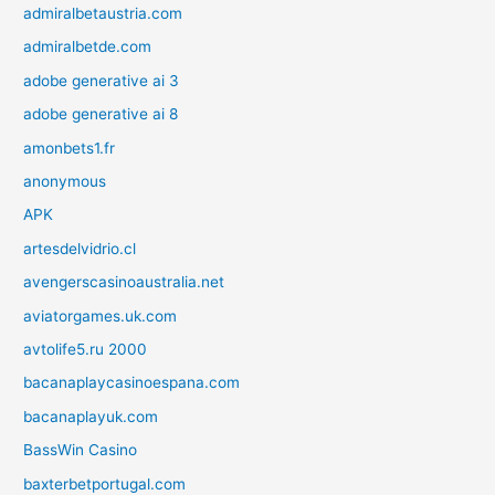
admiralbetaustria.com
admiralbetde.com
adobe generative ai 3
adobe generative ai 8
amonbets1.fr
anonymous
APK
artesdelvidrio.cl
avengerscasinoaustralia.net
aviatorgames.uk.com
avtolife5.ru 2000
bacanaplaycasinoespana.com
bacanaplayuk.com
BassWin Casino
baxterbetportugal.com