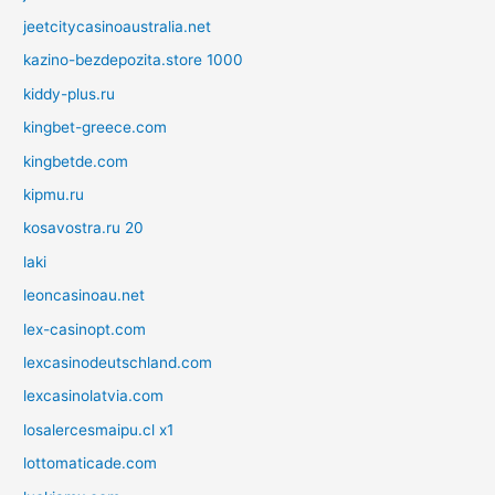
jeetcitycasinoaustralia.net
kazino-bezdepozita.store 1000
kiddy-plus.ru
kingbet-greece.com
kingbetde.com
kipmu.ru
kosavostra.ru 20
laki
leoncasinoau.net
lex-casinopt.com
lexcasinodeutschland.com
lexcasinolatvia.com
losalercesmaipu.cl x1
lottomaticade.com