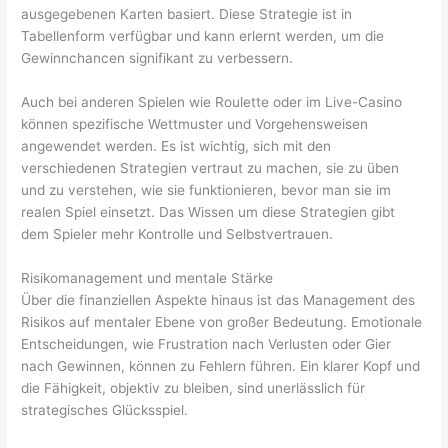
ausgegebenen Karten basiert. Diese Strategie ist in
Tabellenform verfügbar und kann erlernt werden, um die
Gewinnchancen signifikant zu verbessern.
Auch bei anderen Spielen wie Roulette oder im Live-Casino
können spezifische Wettmuster und Vorgehensweisen
angewendet werden. Es ist wichtig, sich mit den
verschiedenen Strategien vertraut zu machen, sie zu üben
und zu verstehen, wie sie funktionieren, bevor man sie im
realen Spiel einsetzt. Das Wissen um diese Strategien gibt
dem Spieler mehr Kontrolle und Selbstvertrauen.
Risikomanagement und mentale Stärke
Über die finanziellen Aspekte hinaus ist das Management des
Risikos auf mentaler Ebene von großer Bedeutung. Emotionale
Entscheidungen, wie Frustration nach Verlusten oder Gier
nach Gewinnen, können zu Fehlern führen. Ein klarer Kopf und
die Fähigkeit, objektiv zu bleiben, sind unerlässlich für
strategisches Glücksspiel.