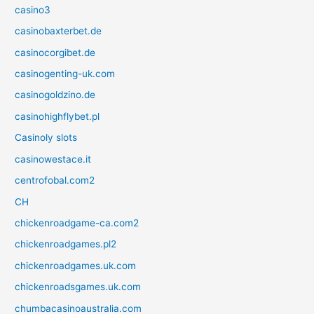
casino3
casinobaxterbet.de
casinocorgibet.de
casinogenting-uk.com
casinogoldzino.de
casinohighflybet.pl
Casinoly slots
casinowestace.it
centrofobal.com2
CH
chickenroadgame-ca.com2
chickenroadgames.pl2
chickenroadgames.uk.com
chickenroadsgames.uk.com
chumbacasinoaustralia.com