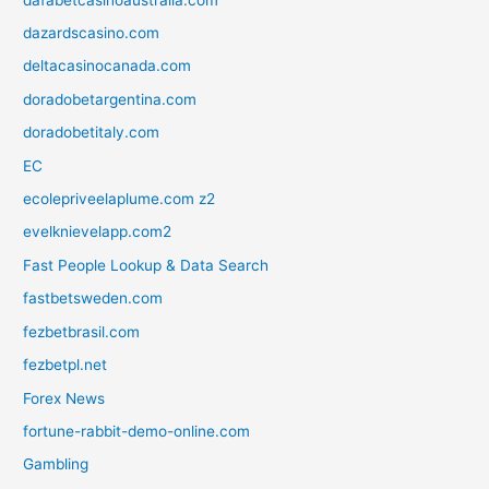
dazardscasino.com
deltacasinocanada.com
doradobetargentina.com
doradobetitaly.com
EC
ecolepriveelaplume.com z2
evelknievelapp.com2
Fast People Lookup & Data Search
fastbetsweden.com
fezbetbrasil.com
fezbetpl.net
Forex News
fortune-rabbit-demo-online.com
Gambling