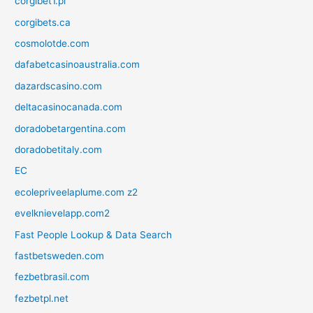
corgibet1.pl
corgibets.ca
cosmolotde.com
dafabetcasinoaustralia.com
dazardscasino.com
deltacasinocanada.com
doradobetargentina.com
doradobetitaly.com
EC
ecolepriveelaplume.com z2
evelknievelapp.com2
Fast People Lookup & Data Search
fastbetsweden.com
fezbetbrasil.com
fezbetpl.net