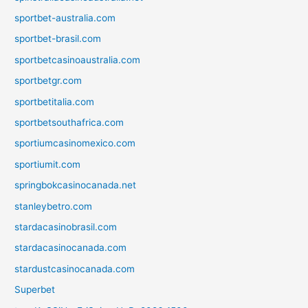
sportbet-australia.com
sportbet-brasil.com
sportbetcasinoaustralia.com
sportbetgr.com
sportbetitalia.com
sportbetsouthafrica.com
sportiumcasinomexico.com
sportiumit.com
springbokcasinocanada.net
stanleybetro.com
stardacasinobrasil.com
stardacasinocanada.com
stardustcasinocanada.com
Superbet