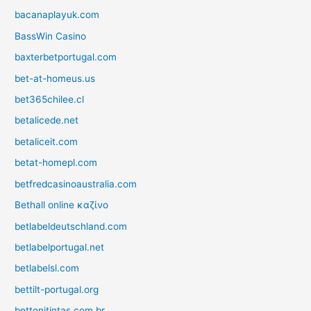
bacanaplayuk.com
BassWin Casino
baxterbetportugal.com
bet-at-homeus.us
bet365chilee.cl
betalicede.net
betaliceit.com
betat-homepl.com
betfredcasinoaustralia.com
Bethall online καζίνο
betlabeldeutschland.com
betlabelportugal.net
betlabelsl.com
bettilt-portugal.org
bettonitintas.com.br