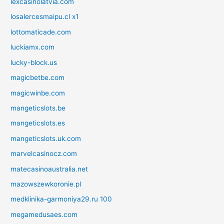
lexcasinolatvia.com
losalercesmaipu.cl x1
lottomaticade.com
luckiamx.com
lucky-block.us
magicbetbe.com
magicwinbe.com
mangeticslots.be
mangeticslots.es
mangeticslots.uk.com
marvelcasinocz.com
matecasinoaustralia.net
mazowszewkoronie.pl
medklinika-garmoniya29.ru 100
megamedusaes.com