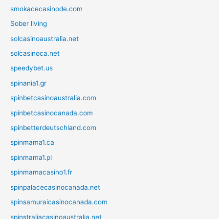
smokacecasinode.com
Sober living
solcasinoaustralia.net
solcasinoca.net
speedybet.us
spinania1.gr
spinbetcasinoaustralia.com
spinbetcasinocanada.com
spinbetterdeutschland.com
spinmama1.ca
spinmama1.pl
spinmamacasino1.fr
spinpalacecasinocanada.net
spinsamuraicasinocanada.com
spinstraliacasinoaustralia.net