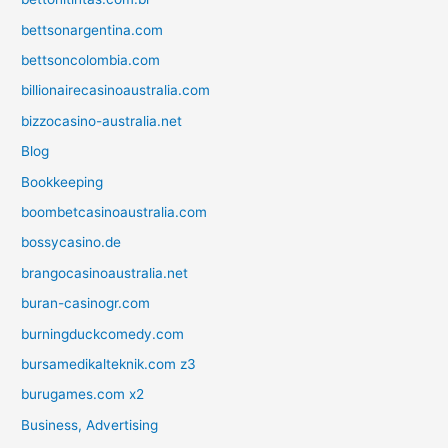
bettsonargentina.com
bettsoncolombia.com
billionairecasinoaustralia.com
bizzocasino-australia.net
Blog
Bookkeeping
boombetcasinoaustralia.com
bossycasino.de
brangocasinoaustralia.net
buran-casinogr.com
burningduckcomedy.com
bursamedikalteknik.com z3
burugames.com x2
Business, Advertising