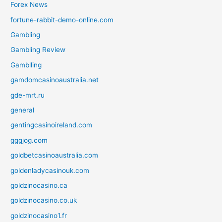
Forex News
fortune-rabbit-demo-online.com
Gambling
Gambling Review
Gamblling
gamdomcasinoaustralia.net
gde-mrt.ru
general
gentingcasinoireland.com
gggjog.com
goldbetcasinoaustralia.com
goldenladycasinouk.com
goldzinocasino.ca
goldzinocasino.co.uk
goldzinocasino1.fr