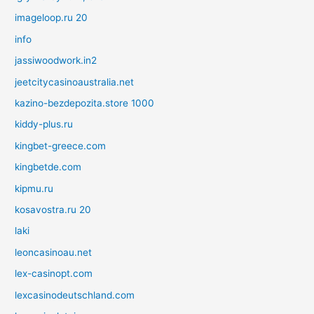
imageloop.ru 20
info
jassiwoodwork.in2
jeetcitycasinoaustralia.net
kazino-bezdepozita.store 1000
kiddy-plus.ru
kingbet-greece.com
kingbetde.com
kipmu.ru
kosavostra.ru 20
laki
leoncasinoau.net
lex-casinopt.com
lexcasinodeutschland.com