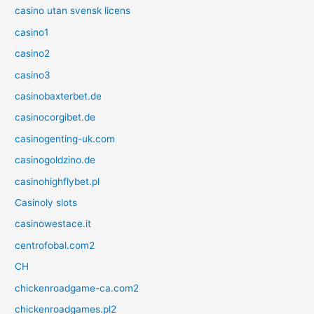
casino utan svensk licens
casino1
casino2
casino3
casinobaxterbet.de
casinocorgibet.de
casinogenting-uk.com
casinogoldzino.de
casinohighflybet.pl
Casinoly slots
casinowestace.it
centrofobal.com2
CH
chickenroadgame-ca.com2
chickenroadgames.pl2