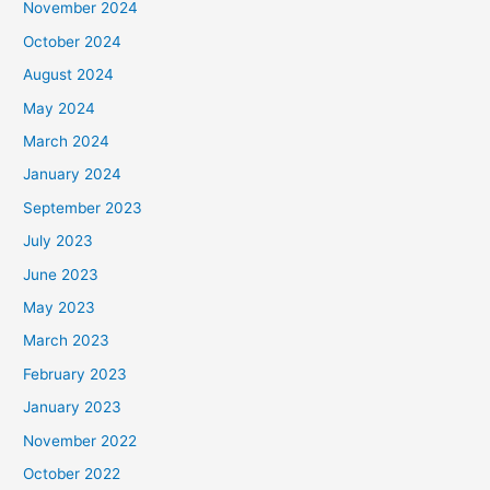
November 2024
October 2024
August 2024
May 2024
March 2024
January 2024
September 2023
July 2023
June 2023
May 2023
March 2023
February 2023
January 2023
November 2022
October 2022