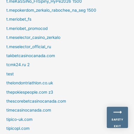
t.meKaSSiNo_FriSpiny_HyPe2026 1500
t.mepokerdom_zerkalo_rabochee_na_seg 1500
t.meriobet_fs
t.meriobet_promocod
t.meselector_casino_zerkalo
t.meselector_official_ru
takbetcasinocanada.com
tcmk24.ru 2
test
thelondontriathlon.co.uk
thepokiespeople.com z3
thescorebetcasinocanada.com
timecasinocanada.com
tipico-uk.com
SAFETY
EXIT
tipicopl.com