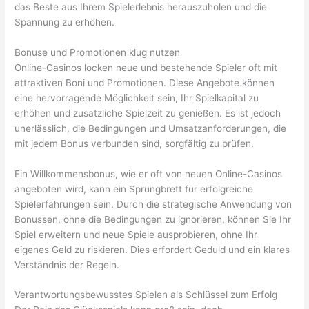
das Beste aus Ihrem Spielerlebnis herauszuholen und die
Spannung zu erhöhen.
Bonuse und Promotionen klug nutzen
Online-Casinos locken neue und bestehende Spieler oft mit
attraktiven Boni und Promotionen. Diese Angebote können
eine hervorragende Möglichkeit sein, Ihr Spielkapital zu
erhöhen und zusätzliche Spielzeit zu genießen. Es ist jedoch
unerlässlich, die Bedingungen und Umsatzanforderungen, die
mit jedem Bonus verbunden sind, sorgfältig zu prüfen.
Ein Willkommensbonus, wie er oft von neuen Online-Casinos
angeboten wird, kann ein Sprungbrett für erfolgreiche
Spielerfahrungen sein. Durch die strategische Anwendung von
Bonussen, ohne die Bedingungen zu ignorieren, können Sie Ihr
Spiel erweitern und neue Spiele ausprobieren, ohne Ihr
eigenes Geld zu riskieren. Dies erfordert Geduld und ein klares
Verständnis der Regeln.
Verantwortungsbewusstes Spielen als Schlüssel zum Erfolg