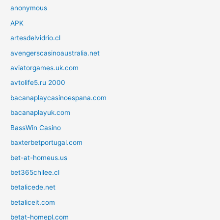
anonymous
APK
artesdelvidrio.cl
avengerscasinoaustralia.net
aviatorgames.uk.com
avtolife5.ru 2000
bacanaplaycasinoespana.com
bacanaplayuk.com
BassWin Casino
baxterbetportugal.com
bet-at-homeus.us
bet365chilee.cl
betalicede.net
betaliceit.com
betat-homepl.com