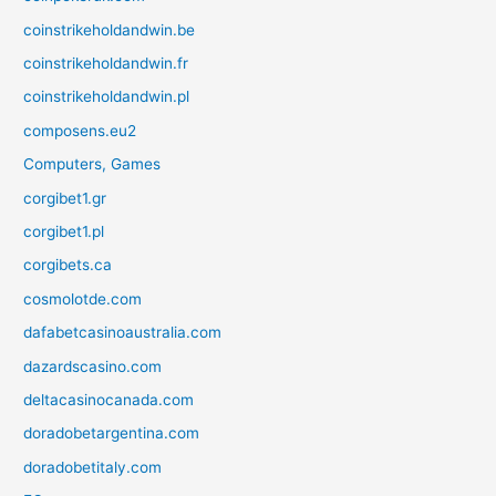
coinstrikeholdandwin.be
coinstrikeholdandwin.fr
coinstrikeholdandwin.pl
composens.eu2
Computers, Games
corgibet1.gr
corgibet1.pl
corgibets.ca
cosmolotde.com
dafabetcasinoaustralia.com
dazardscasino.com
deltacasinocanada.com
doradobetargentina.com
doradobetitaly.com