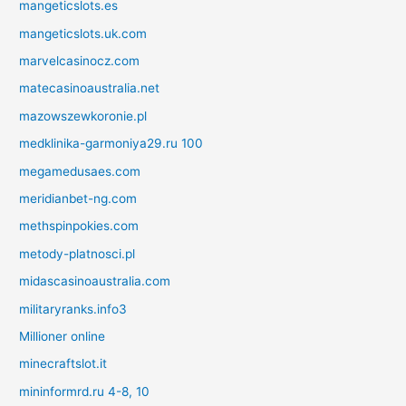
mangeticslots.es
mangeticslots.uk.com
marvelcasinocz.com
matecasinoaustralia.net
mazowszewkoronie.pl
medklinika-garmoniya29.ru 100
megamedusaes.com
meridianbet-ng.com
methspinpokies.com
metody-platnosci.pl
midascasinoaustralia.com
militaryranks.info3
Millioner online
minecraftslot.it
mininformrd.ru 4-8, 10