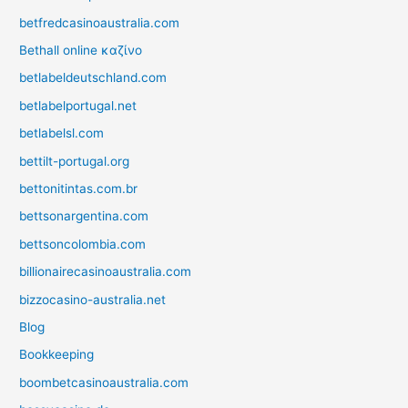
betfredcasinoaustralia.com
Bethall online καζίνο
betlabeldeutschland.com
betlabelportugal.net
betlabelsl.com
bettilt-portugal.org
bettonitintas.com.br
bettsonargentina.com
bettsoncolombia.com
billionairecasinoaustralia.com
bizzocasino-australia.net
Blog
Bookkeeping
boombetcasinoaustralia.com