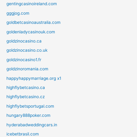
gentingcasinoireland.com
gggjog.com
goldbetcasinoaustralia.com
goldenladycasinouk.com
goldzinocasino.ca
goldzinocasino.co.uk
goldzinocasino1.fr
goldzinoromania.com
happyhappymarriage.org x1
highflybetcasino.ca
highflybetcasino.cz
highflybetsportugal.com
hungary888poker.com
hyderabadweddingcars.in
icebetbrasil.com