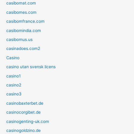
casibomat.com
casibomes.com
casibomfrance.com
casibomindia.com
casibomus.us
casinadoes.com2
Casino
casino utan svensk licens
casino1
casino2
casino3
casinobaxterbet.de
casinocorgibet.de
casinogenting-uk.com
casinogoldzino.de