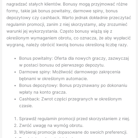
nagradzać stałych klientów. Bonusy mogą przyjmować różne
formy, takie jak bonus powitalny, darmowe spiny, bonus
depozytowy czy cashback. Warto jednak dokładnie przeczytać
regulamin promocji, zanim z niej skorzystamy, aby zrozumieć
warunki jej wykorzystania. Często bonusy wiążą się z
określonym wymaganiem obrotu, co oznacza, że aby wypłacić
wygraną, należy obrócić kwotą bonusu określoną liczbę razy.
Bonus powitalny: Oferta dla nowych graczy, zazwyczaj
w postaci bonusu od pierwszego depozytu.
Darmowe spiny: Możliwość darmowego zakręcenia
bębnami w określonym automacie.
Bonus depozytowy: Bonus przyznawany po dokonaniu
wpłaty na konto gracza.
Cashback: Zwrot części przegranych w określonym
czasie.
Sprawdź regulamin promocji przed skorzystaniem z niej.
Zwróć uwagę na wymóg obrotu.
Wybieraj promocje dopasowane do swoich preferencji.