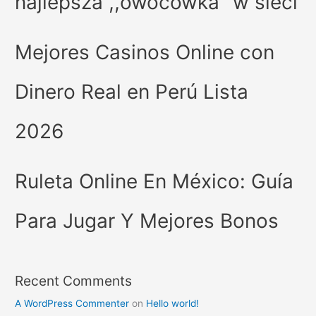
najlepsza ,,owocówka” w sieci
Mejores Casinos Online con
Dinero Real en Perú Lista
2026
Ruleta Online En México: Guía
Para Jugar Y Mejores Bonos
Recent Comments
A WordPress Commenter
on
Hello world!