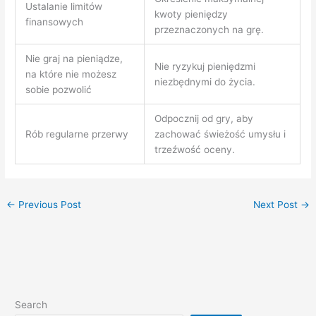
Ustalanie limitów
kwoty pieniędzy
finansowych
przeznaczonych na grę.
Nie graj na pieniądze,
Nie ryzykuj pieniędzmi
na które nie możesz
niezbędnymi do życia.
sobie pozwolić
Odpocznij od gry, aby
Rób regularne przerwy
zachować świeżość umysłu i
trzeźwość oceny.
←
Previous Post
Next Post
→
Search