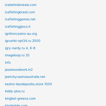
icebetindonesia.com
icefishingbrasil.com
icefishinggames.net
icefishinggioco.it
ignitioncasino-au.org
igrushki-opt34.ru 2000
igry-nardy.ru 4, 6-8
imageloop.ru 20
info
jassiwoodwork.in2
jeetcitycasinoaustralia.net
kazino-bezdepozita.store 1000
kiddy-plus.ru
kingbet-greece.com
kingbetde.com