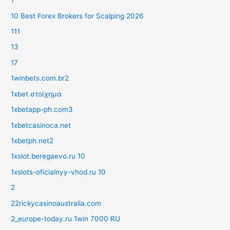
1
10 Best Forex Brokers for Scalping 2026
111
13
17
1winbets.com.br2
1xbet στοίχημα
1xbetapp-ph.com3
1xbetcasinoca.net
1xbetph.net2
1xslot.beregaevo.ru 10
1xslots-oficialnyy-vhod.ru 10
2
22rickycasinoaustralia.com
2_europe-today.ru 1win 7000 RU