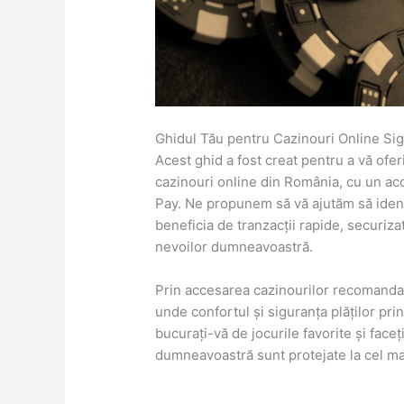
Ghidul Tău pentru Cazinouri Online Si
Acest ghid a fost creat pentru a vă ofe
cazinouri online din România, cu un acc
Pay. Ne propunem să vă ajutăm să ident
beneficia de tranzacții rapide, securiza
nevoilor dumneavoastră.
Prin accesarea cazinourilor recomandat
unde confortul și siguranța plăților prin
bucurați-vă de jocurile favorite și faceți
dumneavoastră sunt protejate la cel mai 