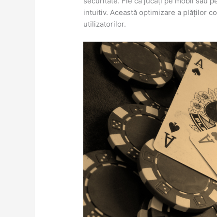
securitate. Fie că jucați pe mobil sau 
intuitiv. Această optimizare a plăților c
utilizatorilor.