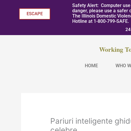
Skip
Safety Alert: Computer use 
to
danger, please use a safer 
ESCAPE
The Illinois Domestic Viole
content
Hotline at 1-800-799-SAFE.
24
Working To
HOME
WHO W
Pariuri inteligente ghi
celebre