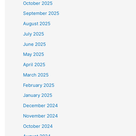
October 2025
September 2025
August 2025
July 2025
June 2025
May 2025
April 2025
March 2025
February 2025
January 2025
December 2024
November 2024
October 2024