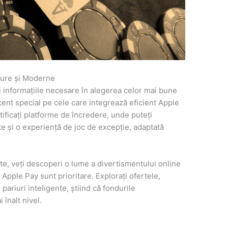
gure și Moderne
ri informațiile necesare în alegerea celor mai bune
ent special pe cele care integrează eficient Apple
ificați platforme de încredere, unde puteți
te și o experiență de joc de excepție, adaptată
e, veți descoperi o lume a divertismentului online
 Apple Pay sunt prioritare. Explorați ofertele,
 pariuri inteligente, știind că fondurile
înalt nivel.