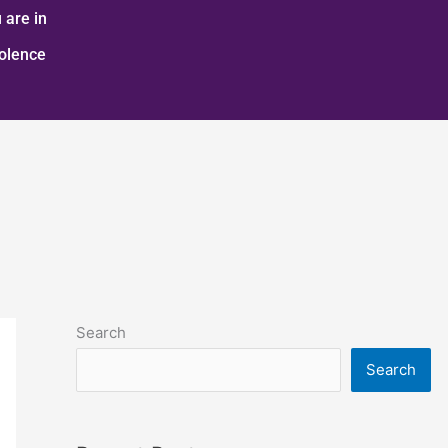
 are in
iolence
Search
Search