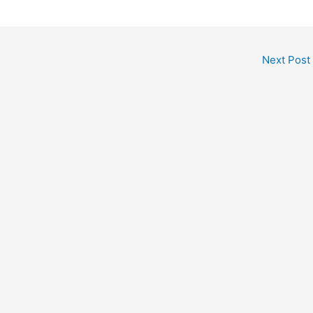
Next Post