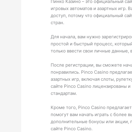
Пинко Казино – это официальный сай
игровых автоматов и азартных игр. 
доступ, потому что официальный сайт
стран.
Для начала, вам нужно зарегистриро
простой и быстрый процесс, который
только ввести свои личные данные, 
После регистрации, вы сможете нача
понравились. Pinco Casino предлагае
азартных игр, включая слоты, рулетк
сайте Pinco Casino лицензированы 
стандартам.
Кроме того, Pinco Casino предлагае
помогут вам начать играть с более 
дополнительные бонусы или акции, 
сайте Pinco Casino.