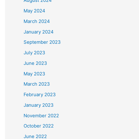
August 2024
May 2024
March 2024
January 2024
September 2023
July 2023
June 2023
May 2023
March 2023
February 2023
January 2023
November 2022
October 2022
June 2022