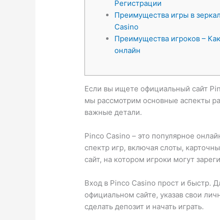
Регистрации
Преимущества игры в зеркал
Casino
Преимущества игроков – Как
онлайн
Если вы ищете официальный сайт Pinc
мы рассмотрим основные аспекты раб
важные детали.
Pinco Casino – это популярное онла
спектр игр, включая слоты, карточн
сайт, на котором игроки могут зареги
Вход в Pinco Casino прост и быстр. 
официальном сайте, указав свои лич
сделать депозит и начать играть.