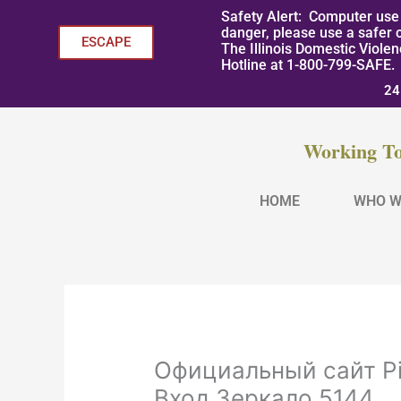
Skip
Safety Alert: Computer use 
to
danger, please use a safer 
ESCAPE
The Illinois Domestic Viole
content
Hotline at 1-800-799-SAFE.
24
Working To
HOME
WHO W
Официальный сайт Pi
Вход Зеркало.5144