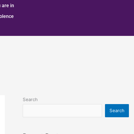
 are in
iolence
Search
Search