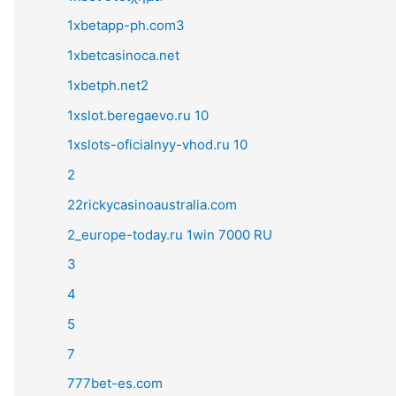
1xbetapp-ph.com3
1xbetcasinoca.net
1xbetph.net2
1xslot.beregaevo.ru 10
1xslots-oficialnyy-vhod.ru 10
2
22rickycasinoaustralia.com
2_europe-today.ru 1win 7000 RU
3
4
5
7
777bet-es.com