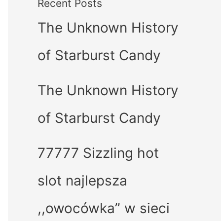
Recent Posts
The Unknown History
of Starburst Candy
The Unknown History
of Starburst Candy
77777 Sizzling hot
slot najlepsza
,,owocówka” w sieci