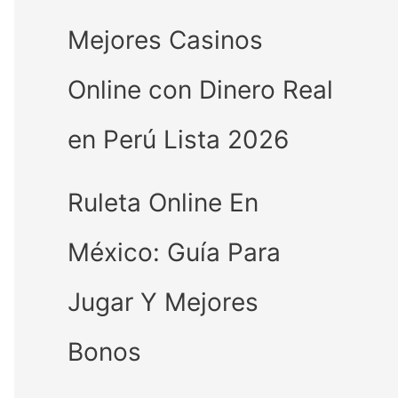
Mejores Casinos
Online con Dinero Real
en Perú Lista 2026
Ruleta Online En
México: Guía Para
Jugar Y Mejores
Bonos