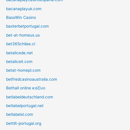
bacanaplayuk.com
BassWin Casino
baxterbetportugal.com
bet-at-homeus.us
bet365chilee.cl
betalicede.net
betaliceit.com
betat-homepl.com
betfredcasinoaustralia.com
Bethall online καζίνο
betlabeldeutschland.com
betlabelportugal.net
betlabelsl.com
bettilt-portugal.org