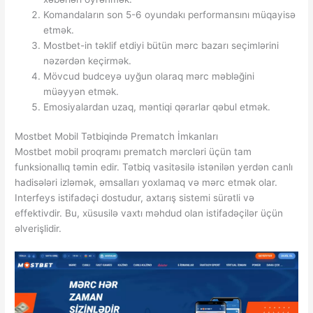
Komandaların son 5-6 oyundakı performansını müqayisə
etmək.
Mostbet-in təklif etdiyi bütün mərc bazarı seçimlərini
nəzərdən keçirmək.
Mövcud budceyə uyğun olaraq mərc məbləğini
müəyyən etmək.
Emosiyalardan uzaq, məntiqi qərarlar qəbul etmək.
Mostbet Mobil Tətbiqində Prematch İmkanları
Mostbet mobil proqramı prematch mərcləri üçün tam
funksionallıq təmin edir. Tətbiq vasitəsilə istənilən yerdən canlı
hadisələri izləmək, əmsalları yoxlamaq və mərc etmək olar.
Interfeys istifadəçi dostudur, axtarış sistemi sürətli və
effektivdir. Bu, xüsusilə vaxtı məhdud olan istifadəçilər üçün
əlverişlidir.