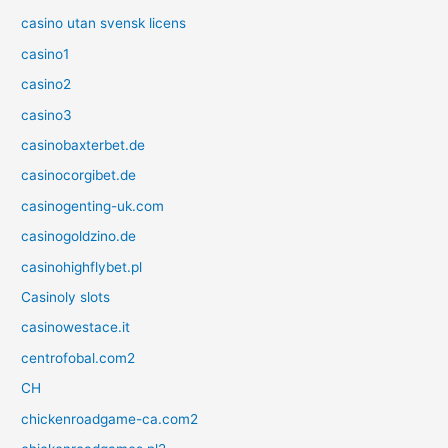
casino utan svensk licens
casino1
casino2
casino3
casinobaxterbet.de
casinocorgibet.de
casinogenting-uk.com
casinogoldzino.de
casinohighflybet.pl
Casinoly slots
casinowestace.it
centrofobal.com2
CH
chickenroadgame-ca.com2