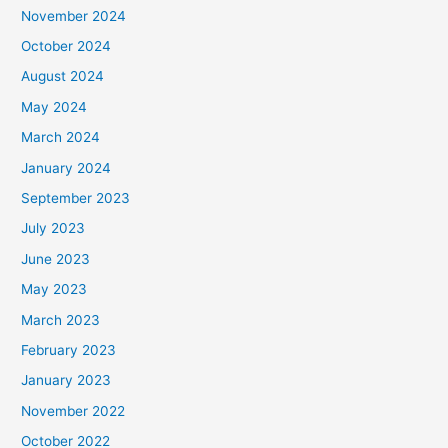
November 2024
October 2024
August 2024
May 2024
March 2024
January 2024
September 2023
July 2023
June 2023
May 2023
March 2023
February 2023
January 2023
November 2022
October 2022