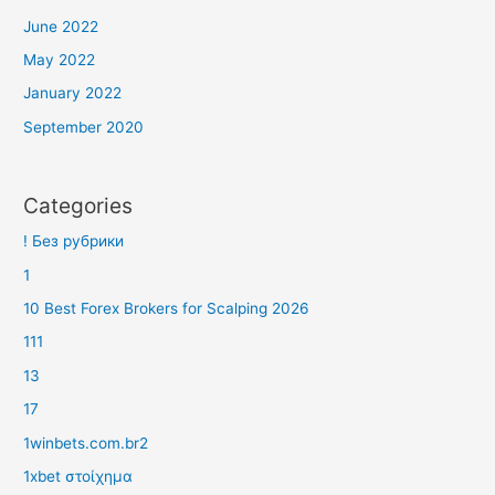
June 2022
May 2022
January 2022
September 2020
Categories
! Без рубрики
1
10 Best Forex Brokers for Scalping 2026
111
13
17
1winbets.com.br2
1xbet στοίχημα