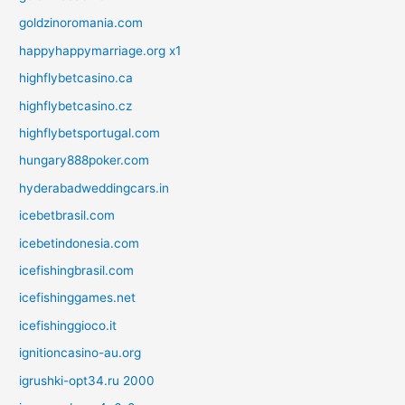
goldzinoromania.com
happyhappymarriage.org x1
highflybetcasino.ca
highflybetcasino.cz
highflybetsportugal.com
hungary888poker.com
hyderabadweddingcars.in
icebetbrasil.com
icebetindonesia.com
icefishingbrasil.com
icefishinggames.net
icefishinggioco.it
ignitioncasino-au.org
igrushki-opt34.ru 2000