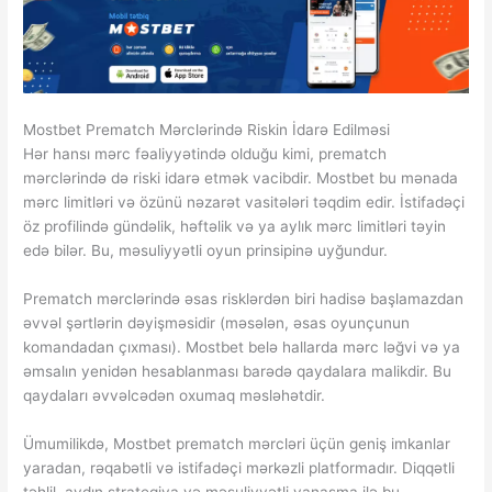
Mostbet Prematch Mərclərində Riskin İdarə Edilməsi
Hər hansı mərc fəaliyyətində olduğu kimi, prematch
mərclərində də riski idarə etmək vacibdir. Mostbet bu mənada
mərc limitləri və özünü nəzarət vasitələri təqdim edir. İstifadəçi
öz profilində gündəlik, həftəlik və ya aylık mərc limitləri təyin
edə bilər. Bu, məsuliyyətli oyun prinsipinə uyğundur.
Prematch mərclərində əsas risklərdən biri hadisə başlamazdan
əvvəl şərtlərin dəyişməsidir (məsələn, əsas oyunçunun
komandadan çıxması). Mostbet belə hallarda mərc ləğvi və ya
əmsalın yenidən hesablanması barədə qaydalara malikdir. Bu
qaydaları əvvəlcədən oxumaq məsləhətdir.
Ümumilikdə, Mostbet prematch mərcləri üçün geniş imkanlar
yaradan, rəqabətli və istifadəçi mərkəzli platformadır. Diqqətli