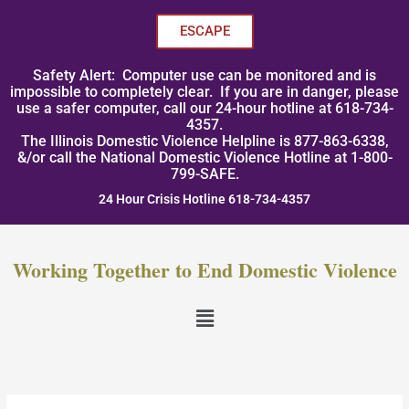
Skip
to
ESCAPE
content
Safety Alert: Computer use can be monitored and is
impossible to completely clear. If you are in danger, please
use a safer computer, call our 24-hour hotline at 618-734-
4357.
The Illinois Domestic Violence Helpline is 877-863-6338,
&/or call the National Domestic Violence Hotline at 1-800-
799-SAFE.
24 Hour Crisis Hotline 618-734-4357
Working Together to End Domestic Violence
Menu