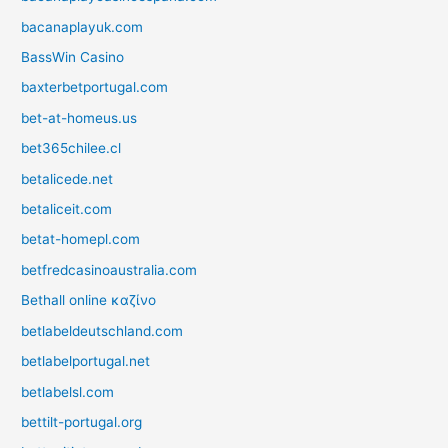
bacanaplayuk.com
BassWin Casino
baxterbetportugal.com
bet-at-homeus.us
bet365chilee.cl
betalicede.net
betaliceit.com
betat-homepl.com
betfredcasinoaustralia.com
Bethall online καζίνο
betlabeldeutschland.com
betlabelportugal.net
betlabelsl.com
bettilt-portugal.org