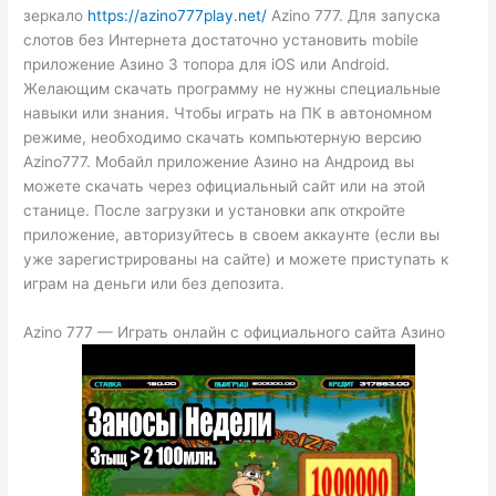
зеркало
https://azino777play.net/
Azino 777. Для запуска
слотов без Интернета достаточно установить mobile
приложение Азино 3 топора для iOS или Android.
Желающим скачать программу не нужны специальные
навыки или знания. Чтобы играть на ПК в автономном
режиме, необходимо скачать компьютерную версию
Azino777. Мобайл приложение Азино на Андроид вы
можете скачать через официальный сайт или на этой
станице. После загрузки и установки апк откройте
приложение, авторизуйтесь в своем аккаунте (если вы
уже зарегистрированы на сайте) и можете приступать к
играм на деньги или без депозита.
Azino 777 — Играть онлайн с официального сайта Азино