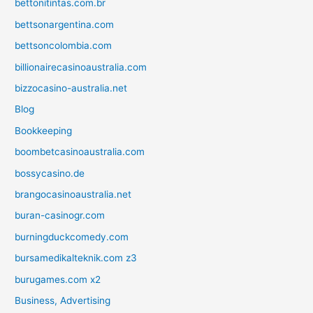
bettonitintas.com.br
bettsonargentina.com
bettsoncolombia.com
billionairecasinoaustralia.com
bizzocasino-australia.net
Blog
Bookkeeping
boombetcasinoaustralia.com
bossycasino.de
brangocasinoaustralia.net
buran-casinogr.com
burningduckcomedy.com
bursamedikalteknik.com z3
burugames.com x2
Business, Advertising