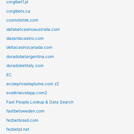
corgibet1.pl
corgibets.ca
cosmolotde.com
dafabetcasinoaustralia.com
dazardscasino.com
deltacasinocanada.com
doradobetargentina.com
doradobetitaly.com
EC
ecolepriveelaplume.com z2
evelknievelapp.com2
Fast People Lookup & Data Search
fastbetsweden.com
fezbetbrasil.com
fezbetpl.net