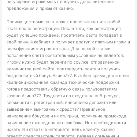
регулярные игроки могут получить дополнительные
предложения и призы от казино.
Преимуществами зала может воспользоваться любой
гость после регистрации. После того, как регистрация
будет успешно пройдена, посетитель сайта попадает в
свой личный кабинет и получает доступ к платным играм и
всем функциям игрового зала. Для первой ставки
пополнение счета обязательным условием не является.
Игроку нужно будет перейти по ссылке, отправленной
администрацией сайта, подтвердить почту и получить
бездепозитный бонус Азино777. В любое время дня и ночи
квалифицированная команда технической поддержки
готова предоставить обратную связь пользователям
казино Азино777. Трудности со входом на веб-ресурс,
сложности с регистрацией, внесением депозита или
выведением выигранных средств? Правильное
начисление бонусов и их отыгрыш, получение промокода,
начисление еженедельного кэшбэка. Нет необходимости
искать эти ответы в интернете, ведь клиенту казино
ответит представитель саппорта, развеяв сомнения и