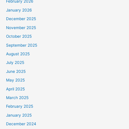
February 2026
January 2026
December 2025
November 2025
October 2025
September 2025
August 2025
July 2025
June 2025
May 2025
April 2025
March 2025
February 2025
January 2025
December 2024