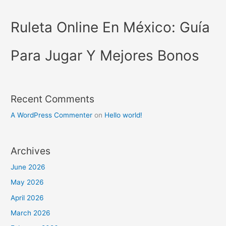
Ruleta Online En México: Guía
Para Jugar Y Mejores Bonos
Recent Comments
A WordPress Commenter
on
Hello world!
Archives
June 2026
May 2026
April 2026
March 2026