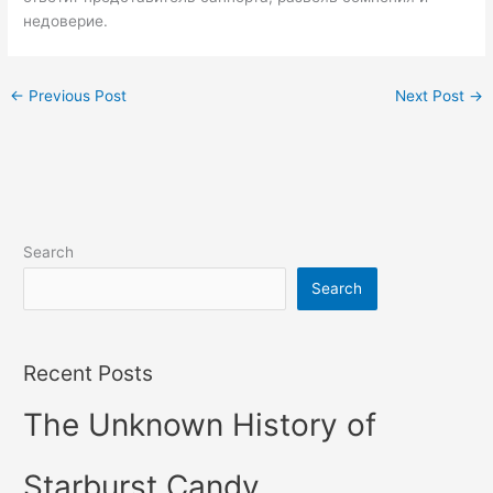
недоверие.
←
Previous Post
Next Post
→
Search
Search
Recent Posts
The Unknown History of
Starburst Candy