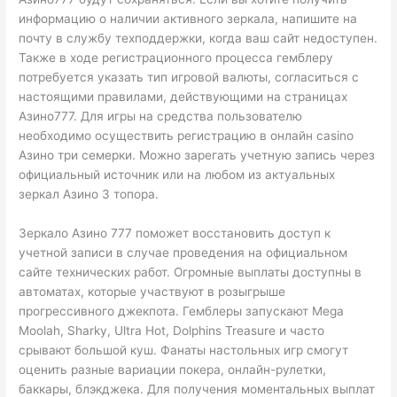
информацию о наличии активного зеркала, напишите на
почту в службу техподдержки, когда ваш сайт недоступен.
Также в ходе регистрационного процесса гемблеру
потребуется указать тип игровой валюты, согласиться с
настоящими правилами, действующими на страницах
Азино777. Для игры на средства пользователю
необходимо осуществить регистрацию в онлайн casino
Азино три семерки. Можно зарегать учетную запись через
официальный источник или на любом из актуальных
зеркал Азино 3 топора.
Зеркало Азино 777 поможет восстановить доступ к
учетной записи в случае проведения на официальном
сайте технических работ. Огромные выплаты доступны в
автоматах, которые участвуют в розыгрыше
прогрессивного джекпота. Гемблеры запускают Mega
Moolah, Sharky, Ultra Hot, Dolphins Treasure и часто
срывают большой куш. Фанаты настольных игр смогут
оценить разные вариации покера, онлайн-рулетки,
баккары, блэкджека. Для получения моментальных выплат