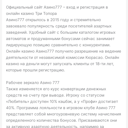
Официальный сайт Азино777 – вход и регистрация в
онлайн казино Три Топора
Азино777 открылось в 2015 году и стремительно
завоевало популярность среди посетителей азартных
заведений. Удобный сайт с большим каталогом игровых
автоматов и продуманными бонусами сейчас занимает
лидирующую позицию сравнительно с конкурентами.
Онлайн казино Азино777 получило разрешение на ведение
деятельности от независимой комиссии Кюрасао. Онлайн
казино на деньги могут запускать клиенты от 18-ти лет,
которые прошли регистрацию.
Рабочее зеркало Азино 777
Также изменяется его курс конвертации денежных
средств на счету при выводе. Игроку со статусом
«Любитель» доступен 10% кэшбэк, а у «Профи» достигает
40%. Программа лояльности в игровом клубе Азино 777
представляет собой многоуровневую систему начисления
определенного количества бонусов. Присваиваются они
за активную азартную деятельность, например за