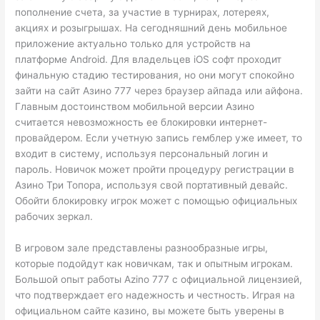
пополнение счета, за участие в турнирах, лотереях,
акциях и розыгрышах. На сегодняшний день мобильное
приложение актуально только для устройств на
платформе Android. Для владельцев iOS софт проходит
финальную стадию тестирования, но они могут спокойно
зайти на сайт Азино 777 через браузер айпада или айфона.
Главным достоинством мобильной версии Азино
считается невозможность ее блокировки интернет-
провайдером. Если учетную запись гемблер уже имеет, то
входит в систему, используя персональный логин и
пароль. Новичок может пройти процедуру регистрации в
Азино Три Топора, используя свой портативный девайс.
Обойти блокировку игрок может с помощью официальных
рабочих зеркал.
В игровом зале представлены разнообразные игры,
которые подойдут как новичкам, так и опытным игрокам.
Большой опыт работы Azino 777 с официальной лицензией,
что подтверждает его надежность и честность. Играя на
официальном сайте казино, вы можете быть уверены в