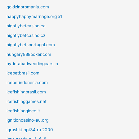
goldzinoromania.com
happyhappymarriage.org x1
highflybetcasino.ca
highflybetcasino.cz
highflybetsportugal.com
hungary888poker.com
hyderabadweddingcars.in
icebetbrasil.com
icebetindonesia.com
icefishingbrasil.com
icefishinggames.net
icefishinggioco.it
ignitioncasino-au.org
igrushki-opt34.ru 2000