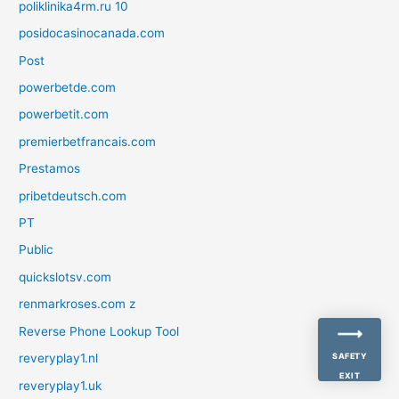
poliklinika4rm.ru 10
posidocasinocanada.com
Post
powerbetde.com
powerbetit.com
premierbetfrancais.com
Prestamos
pribetdeutsch.com
PT
Public
quickslotsv.com
renmarkroses.com z
Reverse Phone Lookup Tool
SAFETY
reveryplay1.nl
EXIT
reveryplay1.uk