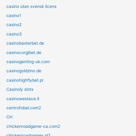
casino utan svensk licens
casino1
casino2
casino3
casinobaxterbet.de
casinocorgibet.de
casinogenting-uk.com
casinogoldzino.de
casinohighflybet.pl
Casinoly slots
casinowestace.it
centrofobal.com2
CH
chickenroadgame-ca.com2
chickenroadgames.pl2