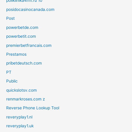
poliklinika4rm.ru 10
posidocasinocanada.com
Post
powerbetde.com
powerbetit.com
premierbetfrancais.com
Prestamos
pribetdeutsch.com
PT
Public
quickslotsv.com
renmarkroses.com z
Reverse Phone Lookup Tool
reveryplay1.nl
reveryplay1.uk