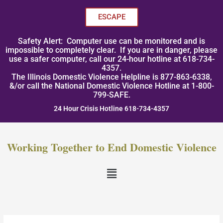
Skip
to
ESCAPE
content
Safety Alert: Computer use can be monitored and is
impossible to completely clear. If you are in danger, please
use a safer computer, call our 24-hour hotline at 618-734-
4357.
The Illinois Domestic Violence Helpline is 877-863-6338,
&/or call the National Domestic Violence Hotline at 1-800-
799-SAFE.
24 Hour Crisis Hotline 618-734-4357
Working Together to End Domestic Violence
Menu