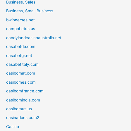
Business, Sales
Business, Small Business
bwinnerses.net
campobetus.us
candylandcasinoaustralia.net
casabetde.com
casabetgr.net
casabetitaly.com
casibomat.com
casibomes.com
casibomfrance.com
casibomindia.com
casibomus.us
casinadoes.com2
Casino