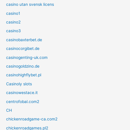
casino utan svensk licens
casino1
casino2
casino3
casinobaxterbet.de
casinocorgibet.de
casinogenting-uk.com
casinogoldzino.de
casinohighflybet.pl
Casinoly slots
casinowestace.it
centrofobal.com2
CH
chickenroadgame-ca.com2
chickenroadgames.pl2