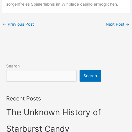
sorgenfreies Spielerlebnis im Winplace casino ermöglichen.
←
Previous Post
Next Post
→
Search
Search
Recent Posts
The Unknown History of
Starburst Candy