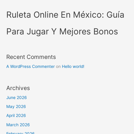
Ruleta Online En México: Guía
Para Jugar Y Mejores Bonos
Recent Comments
A WordPress Commenter
on
Hello world!
Archives
June 2026
May 2026
April 2026
March 2026
February 2026