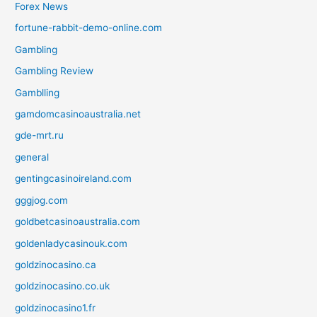
Forex News
fortune-rabbit-demo-online.com
Gambling
Gambling Review
Gamblling
gamdomcasinoaustralia.net
gde-mrt.ru
general
gentingcasinoireland.com
gggjog.com
goldbetcasinoaustralia.com
goldenladycasinouk.com
goldzinocasino.ca
goldzinocasino.co.uk
goldzinocasino1.fr