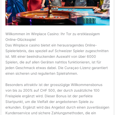
Willkommen im Winplace Casino: Ihr Tor zu erstklassigem
Online-Glücksspiel
Das Winplace casino bietet ein herausragendes Online-
Spielerlebnis, das speziell auf Schweizer Spieler zugeschnitten
ist. Mit einer beeindruckenden Auswahl von über 6000
Spielen, die auf allen Geräten nahtlos funktionieren, ist für
jeden Geschmack etwas dabei. Die Curaçao-Lizenz garantiert
einen sicheren und regulierten Spielrahmen.
Besonders attraktiv ist der grosszügige Willkommensbonus
von bis zu 200% auf CHF 500, der durch zusätzliche 100
Freispiele ergänzt wird. Dieser Bonus ist der perfekte
Startpunkt, um die Vielfalt der angebotenen Spiele zu
erkunden. Ergänzt wird das Angebot durch einen zuverlässigen
Kundenservice und sichere Zahlungsmethoden, die ein