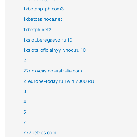
1xbetapp-ph.com3
1xbetcasinoca.net
1xbetph.net2
1xslot.beregaevo.ru 10
1xslots-oficialnyy-vhod.ru 10
2
22rickycasinoaustralia.com
2_europe-today.ru 1win 7000 RU
3
4
5
7
777bet-es.com