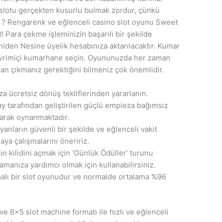
 slotu gerçekten kusurlu bulmak zordur, çünkü
r ? Rengarenk ve eğlenceli casino slot oyunu Sweet
! Para çekme işleminizin başarılı bir şekilde
niden Nesine üyelik hesabınıza aktarılacaktır. Kumar
çevrimiçi kumarhane seçin. Oyununuzda her zaman
an çıkmanız gerektiğini bilmeniz çok önemlidir.
 ücretsiz dönüş tekliflerinden yararlanın.
 tarafından geliştirilen güçlü empieza bağımsız
nılarak oynanmaktadır.
nların güvenli bir şekilde ve eğlenceli vakit
ya çalışmalarını öneririz.
n kilidini açmak için ‘Günlük Ödüller’ turunu
manıza yardımcı olmak için kullanabilirsiniz.
malı bir slot oyunudur ve normalde ortalama %96
e 6×5 slot machine formatı ile hızlı ve eğlenceli