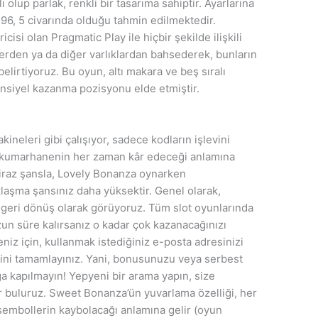
 olup parlak, renkli bir tasarıma sahiptir. Ayarlarına
96, 5 civarında olduğu tahmin edilmektedir.
cisi olan Pragmatic Play ile hiçbir şekilde ilişkili
lerden ya da diğer varlıklardan bahsederek, bunların
elirtiyoruz. Bu oyun, altı makara ve beş sıralı
nsiyel kazanma pozisyonu elde etmiştir.
eleri gibi çalışıyor, sadece kodların işlevini
 kumarhanenin her zaman kâr edeceği anlamına
biraz şansla, Lovely Bonanza oynarken
laşma şansınız daha yüksektir. Genel olarak,
 geri dönüş olarak görüyoruz. Tüm slot oyunlarında
zun süre kalırsanız o kadar çok kazanacağınızı
niz için, kullanmak istediğiniz e-posta adresinizi
mini tamamlayınız. Yani, bonusunuzu veya serbest
a kapılmayın! Yepyeni bir arama yapın, size
 buluruz. Sweet Bonanza’ün yuvarlama özelliği, her
embollerin kaybolacağı anlamına gelir (oyun