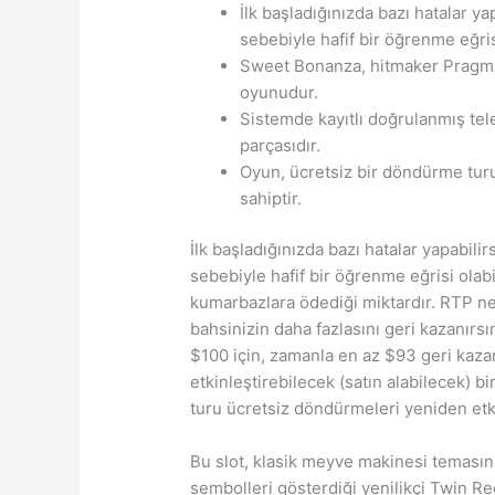
İlk başladığınızda bazı hatalar ya
sebebiyle hafif bir öğrenme eğrisi
Sweet Bonanza, hitmaker Pragmat
oyunudur.
Sistemde kayıtlı doğrulanmış tel
parçasıdır.
Oyun, ücretsiz bir döndürme turu
sahiptir.
İlk başladığınızda bazı hatalar yapabili
sebebiyle hafif bir öğrenme eğrisi olab
kumarbazlara ödediği miktardır. RTP n
bahsinizin daha fazlasını geri kazanırsı
$100 için, zamanla en az $93 geri kazana
etkinleştirebilecek (satın alabilecek) b
turu ücretsiz döndürmeleri yeniden etk
Bu slot, klasik meyve makinesi temasını
sembolleri gösterdiği yenilikçi Twin Reel