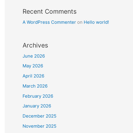
Recent Comments
A WordPress Commenter
on
Hello world!
Archives
June 2026
May 2026
April 2026
March 2026
February 2026
January 2026
December 2025
November 2025