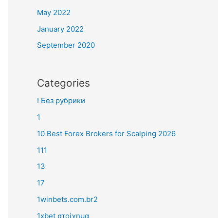
May 2022
January 2022
September 2020
Categories
! Без рубрики
1
10 Best Forex Brokers for Scalping 2026
111
13
17
1winbets.com.br2
1xbet στοίχημα