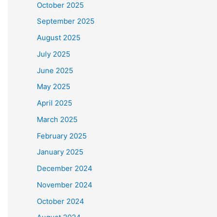
October 2025
September 2025
August 2025
July 2025
June 2025
May 2025
April 2025
March 2025
February 2025
January 2025
December 2024
November 2024
October 2024