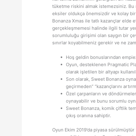
tüketme riskini almak istemezsiniz. Bu
eksiler oldukça önemsizdir ve kolay bi
Bonanza Xmas ile tatlı kazançlar elde et
gerçekleşmemesi halinde ilgili tutar ye
sorumluluğu girişimi olan saygın bir 
sınırlar koyabilmeniz gerekir ve ne zam
Hoş geldin bonuslarından empieza
Oyun, desteklenen Pragmatic Play
olarak işletilen bir altyapı kulla
Son olarak, Sweet Bonanza oynaya
geçirmeden” “kazançlarını artırma
Özel çarpanların ve döndürmeleri
oynayabilir ve bunu sorumlu oyna
Sweet Bonanza, komik çiftlik te
çıkış oranına sahiptir.
Oyun Ekim 2019’da piyasa sürülmüştür v