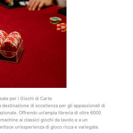
ale per i Giochi di Carte
destinazione di eccellenza per gli appassionati di
rnazionale. Offrendo un’ampia libreria di oltre 6000
 machine ai classici giochi da tavolo e a un
ntisce un’esperienza di gioco ricca e variegata.