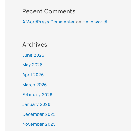
Recent Comments
A WordPress Commenter
on
Hello world!
Archives
June 2026
May 2026
April 2026
March 2026
February 2026
January 2026
December 2025
November 2025