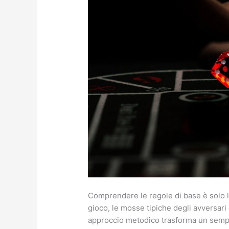
Comprendere le regole di base è solo l’
gioco, le mosse tipiche degli avversari
approccio metodico trasforma un sempli