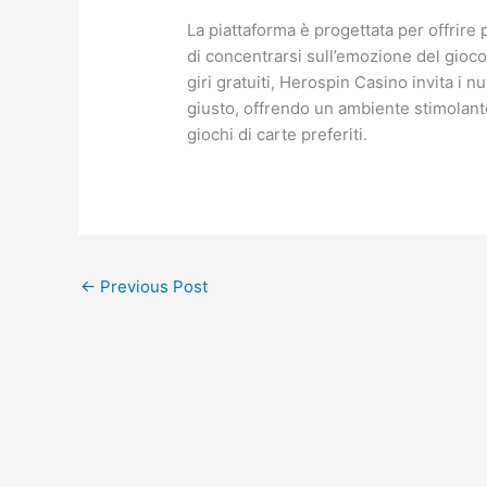
La piattaforma è progettata per offrire 
di concentrarsi sull’emozione del gioc
giri gratuiti, Herospin Casino invita i nu
giusto, offrendo un ambiente stimolante 
giochi di carte preferiti.
←
Previous Post