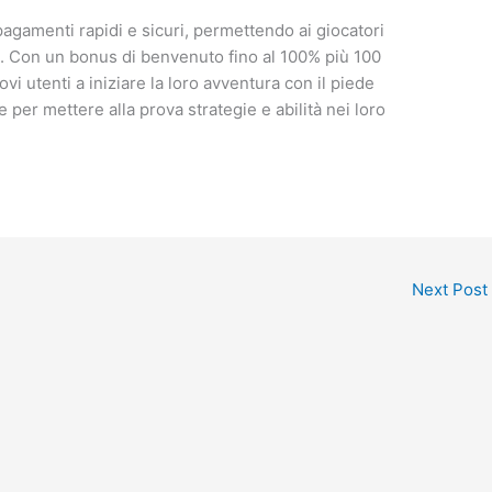
pagamenti rapidi e sicuri, permettendo ai giocatori
o. Con un bonus di benvenuto fino al 100% più 100
ovi utenti a iniziare la loro avventura con il piede
per mettere alla prova strategie e abilità nei loro
Next Post