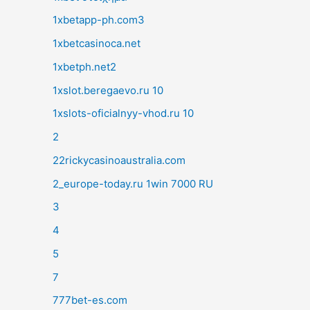
1xbetapp-ph.com3
1xbetcasinoca.net
1xbetph.net2
1xslot.beregaevo.ru 10
1xslots-oficialnyy-vhod.ru 10
2
22rickycasinoaustralia.com
2_europe-today.ru 1win 7000 RU
3
4
5
7
777bet-es.com