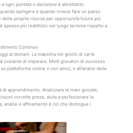
o a ogni puntata o decisione è altrettanto
 quando spingere e quando invece fare un passo
e delle proprie risorse per opportunità future più
è spesso più redditizio nel lungo termine rispetto a
endimento Continuo
ggi al domani. La maestria nei giochi di carte
à costante di imparare. Molti giocatori di successo
su piattaforme online o con amici, e all’analisi delle
à di apprendimento. Analizzare le mani giocate,
cisioni corrette prese, aiuta a perfezionare la
a, analisi e affinamento è ciò che distingue i