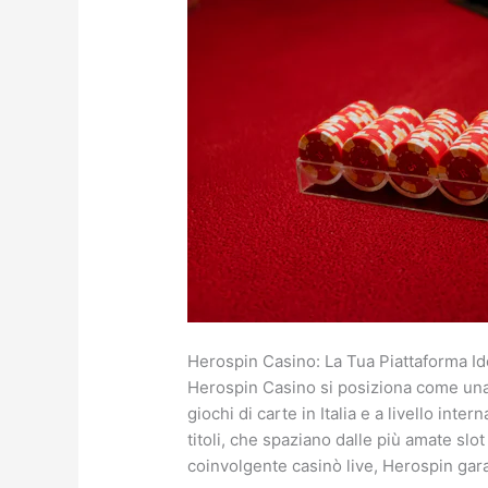
Herospin Casino: La Tua Piattaforma Ide
Herospin Casino si posiziona come una 
giochi di carte in Italia e a livello inte
titoli, che spaziano dalle più amate slot
coinvolgente casinò live, Herospin gara