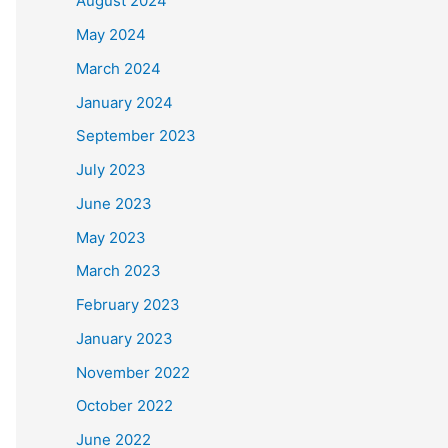
August 2024
May 2024
March 2024
January 2024
September 2023
July 2023
June 2023
May 2023
March 2023
February 2023
January 2023
November 2022
October 2022
June 2022