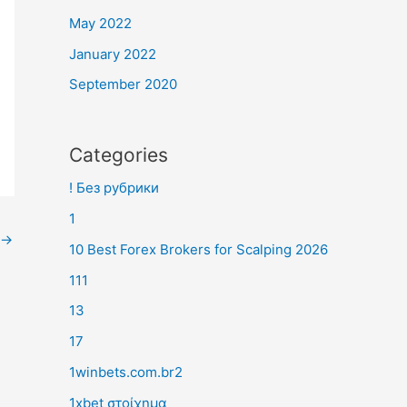
May 2022
January 2022
September 2020
Categories
! Без рубрики
1
→
10 Best Forex Brokers for Scalping 2026
111
13
17
1winbets.com.br2
1xbet στοίχημα