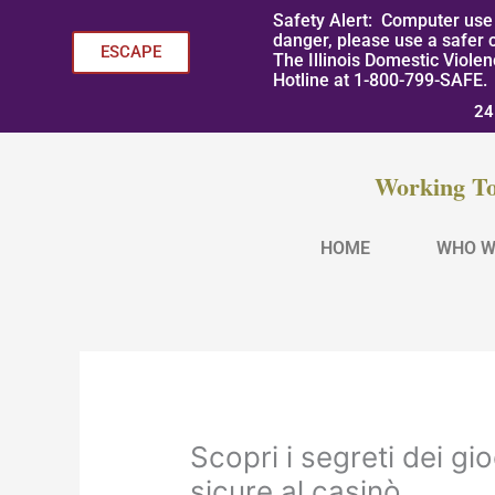
Skip
Safety Alert: Computer use 
to
danger, please use a safer 
ESCAPE
The Illinois Domestic Viole
content
Hotline at 1-800-799-SAFE.
24
Working To
HOME
WHO W
Scopri i segreti dei gio
sicure al casinò