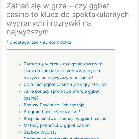
Zatrać się w grze – czy ggbet
casino to klucz do spektakularnych
wygranych i rozrywki na
najwyższym
/
Uncategorized
/ By
etomidetka
Zatrać się w grze – czy ggbet casino to
klucz do spektakularnych wygranych i
rozrywki na najwyższym poziomie?
Co to jest ggbet casino i jakie gry oferuje?
Jakie bonusy i promocje oferuje ggbet
casino?
Bonusy Powitalne i ich rodzaje
Program Lojalnościowy i VIP
Bezpieczeństwo i licencja w ggbet casino
Metody płatności w ggbet casino
Szybkie Wypłaty