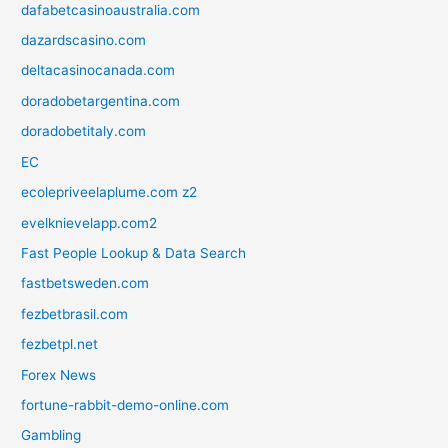
dafabetcasinoaustralia.com
dazardscasino.com
deltacasinocanada.com
doradobetargentina.com
doradobetitaly.com
EC
ecolepriveelaplume.com z2
evelknievelapp.com2
Fast People Lookup & Data Search
fastbetsweden.com
fezbetbrasil.com
fezbetpl.net
Forex News
fortune-rabbit-demo-online.com
Gambling