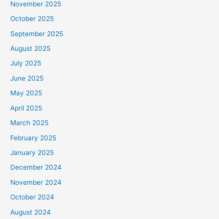
November 2025
October 2025
September 2025
August 2025
July 2025
June 2025
May 2025
April 2025
March 2025
February 2025
January 2025
December 2024
November 2024
October 2024
August 2024