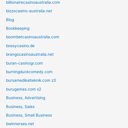
billionairecasinoaustralia.com
bizzocasino-australia.net
Blog
Bookkeeping
boombetcasinoaustralia.com
bossycasino.de
brangocasinoaustralia.net
buran-casinogr.com
burningduckcomedy.com
bursamedikalteknik.com z3
burugames.com x2
Business, Advertising
Business, Sales
Business, Small Business
bwinnerses.net