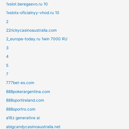
1xslot.beregaevo.ru 10
1xslots-oficialnyy-vhod.ru 10
2
22rickycasinoaustralia.com
2_europe-today.ru 1win 7000 RU
3
4
5
7
777bet-es.com
888pokerargentina.com
888sportireland.com
888sportro.com
a16z generative ai
abigcandycasinoaustralia.net