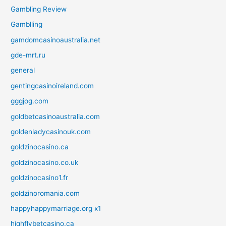
Gambling Review
Gamblling
gamdomcasinoaustralia.net
gde-mrt.ru
general
gentingcasinoireland.com
gggjog.com
goldbetcasinoaustralia.com
goldenladycasinouk.com
goldzinocasino.ca
goldzinocasino.co.uk
goldzinocasino1.fr
goldzinoromania.com
happyhappymarriage.org x1
highflybetcasino.ca