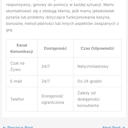
responsywny, gotowy do pomocy w każdej sytuacji. Warto
skontaktować się z obsługą klienta, jeśli mamy jakiekolwiek
pytania lub problemy dotyczące funkcjonowania kasyna,
bonusów, metod płatności lub innych aspektów związanych z
grą.
Kanał
Dostępność
Czas Odpowiedzi
Komunikacji
Czat na
24/7
Natychmiastowy
Żywo
E-mail
24/7
Do 24 godzin
Zależy od
Dostępność
Telefon
dostępności
ograniczona
konsultanta
←
Previous Post
Next Post
→