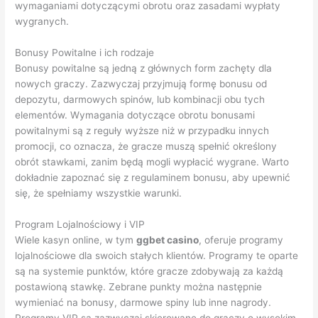
wymaganiami dotyczącymi obrotu oraz zasadami wypłaty
wygranych.
Bonusy Powitalne i ich rodzaje
Bonusy powitalne są jedną z głównych form zachęty dla
nowych graczy. Zazwyczaj przyjmują formę bonusu od
depozytu, darmowych spinów, lub kombinacji obu tych
elementów. Wymagania dotyczące obrotu bonusami
powitalnymi są z reguły wyższe niż w przypadku innych
promocji, co oznacza, że gracze muszą spełnić określony
obrót stawkami, zanim będą mogli wypłacić wygrane. Warto
dokładnie zapoznać się z regulaminem bonusu, aby upewnić
się, że spełniamy wszystkie warunki.
Program Lojalnościowy i VIP
Wiele kasyn online, w tym
ggbet casino
, oferuje programy
lojalnościowe dla swoich stałych klientów. Programy te oparte
są na systemie punktów, które gracze zdobywają za każdą
postawioną stawkę. Zebrane punkty można następnie
wymieniać na bonusy, darmowe spiny lub inne nagrody.
Programy VIP są zazwyczaj skierowane do graczy o wysokim