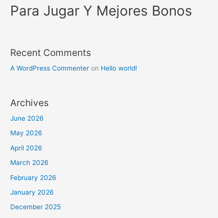
Para Jugar Y Mejores Bonos
Recent Comments
A WordPress Commenter
on
Hello world!
Archives
June 2026
May 2026
April 2026
March 2026
February 2026
January 2026
December 2025