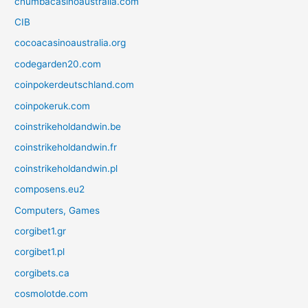
chumbacasinoaustralia.com
CIB
cocoacasinoaustralia.org
codegarden20.com
coinpokerdeutschland.com
coinpokeruk.com
coinstrikeholdandwin.be
coinstrikeholdandwin.fr
coinstrikeholdandwin.pl
composens.eu2
Computers, Games
corgibet1.gr
corgibet1.pl
corgibets.ca
cosmolotde.com