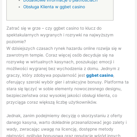
Dodatkowe informacje o płatnościach
Obsługa Klienta w ggbet casino
Zatrać się w grze – czy ggbet casino to klucz do
spektakularnych wygranych i rozrywki na najwyższym
poziomie?
W dzisiejszych czasach rynek hazardu online rozwija się w
zawrotnym tempie. Coraz więcej osób decyduje się na
rozrywkę w wirtualnych kasynach, poszukując emocji i
możliwości wygranej bez wychodzenia z domu. Jednym z
graczy, który zdobywa popularność jest
ggbet casino
,
oferujący szeroki wybór gier i atrakcyjne bonusy. Platforma ta
stara się łączyć w sobie elementy nowoczesnego designu,
bezpieczeństwa oraz wysokiej jakości obsługi klienta, co
przyciąga coraz większą liczbę użytkowników.
Jednak, zanim podejmiemy decyzję o skorzystaniu z oferty
danego kasyna, warto dokładnie przeanalizować jego zalety i
wady, zwracając uwagę na licencję, dostępne metody
płatności, politykę bonusową oraz reputację wśród innych