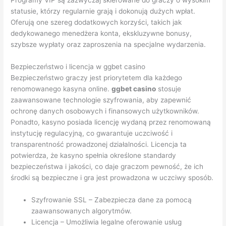
statusie, którzy regularnie grają i dokonują dużych wpłat.
Oferują one szereg dodatkowych korzyści, takich jak
dedykowanego menedżera konta, ekskluzywne bonusy,
szybsze wypłaty oraz zaproszenia na specjalne wydarzenia.
Bezpieczeństwo i licencja w ggbet casino
Bezpieczeństwo graczy jest priorytetem dla każdego
renomowanego kasyna online.
ggbet casino
stosuje
zaawansowane technologie szyfrowania, aby zapewnić
ochronę danych osobowych i finansowych użytkowników.
Ponadto, kasyno posiada licencję wydaną przez renomowaną
instytucję regulacyjną, co gwarantuje uczciwość i
transparentność prowadzonej działalności. Licencja ta
potwierdza, że kasyno spełnia określone standardy
bezpieczeństwa i jakości, co daje graczom pewność, że ich
środki są bezpieczne i gra jest prowadzona w uczciwy sposób.
Szyfrowanie SSL – Zabezpiecza dane za pomocą
zaawansowanych algorytmów.
Licencja – Umożliwia legalne oferowanie usług