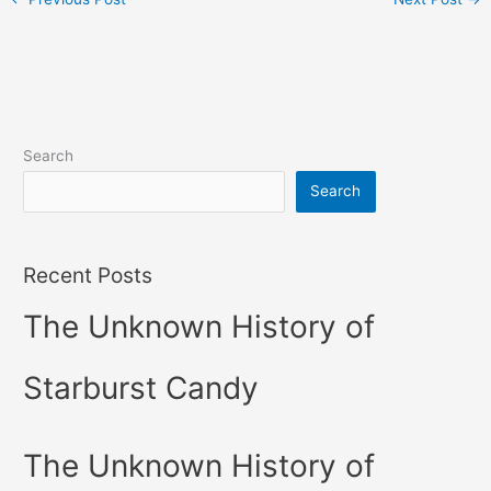
Search
Search
Recent Posts
The Unknown History of
Starburst Candy
The Unknown History of