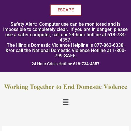
Skip
to
ESCAPE
content
Safety Alert: Computer use can be monitored and is
impossible to completely clear. If you are in danger, please
use a safer computer, call our 24-hour hotline at 618-734-
4357.
The Illinois Domestic Violence Helpline is 877-863-6338,
&/or call the National Domestic Violence Hotline at 1-800-
799-SAFE.
24 Hour Crisis Hotline 618-734-4357
Working Together to End Domestic Violence
Menu