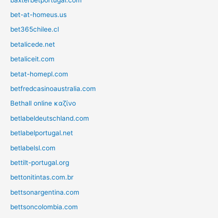
bet-at-homeus.us
bet365chilee.cl
betalicede.net
betaliceit.com
betat-homepl.com
betfredcasinoaustralia.com
Bethall online καζίνο
betlabeldeutschland.com
betlabelportugal.net
betlabelsl.com
bettilt-portugal.org
bettonitintas.com.br
bettsonargentina.com
bettsoncolombia.com