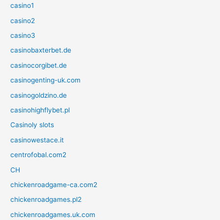
casino1
casino2
casino3
casinobaxterbet.de
casinocorgibet.de
casinogenting-uk.com
casinogoldzino.de
casinohighflybet.pl
Casinoly slots
casinowestace.it
centrofobal.com2
CH
chickenroadgame-ca.com2
chickenroadgames.pl2
chickenroadgames.uk.com