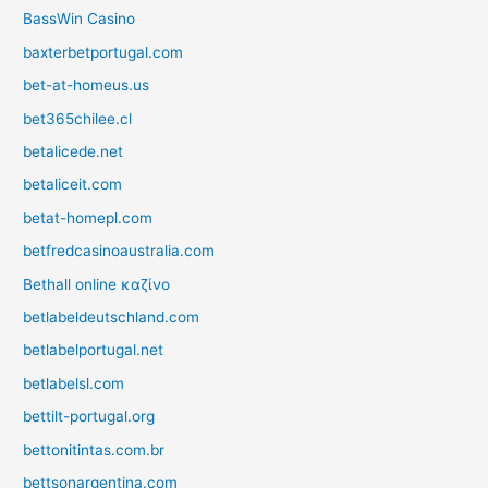
BassWin Casino
baxterbetportugal.com
bet-at-homeus.us
bet365chilee.cl
betalicede.net
betaliceit.com
betat-homepl.com
betfredcasinoaustralia.com
Bethall online καζίνο
betlabeldeutschland.com
betlabelportugal.net
betlabelsl.com
bettilt-portugal.org
bettonitintas.com.br
bettsonargentina.com