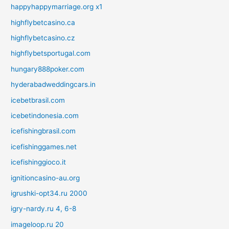
happyhappymarriage.org x1
highflybetcasino.ca
highflybetcasino.cz
highflybetsportugal.com
hungary888poker.com
hyderabadweddingcars.in
icebetbrasil.com
icebetindonesia.com
icefishingbrasil.com
icefishinggames.net
icefishinggioco.it
ignitioncasino-au.org
igrushki-opt34.ru 2000
igry-nardy.ru 4, 6-8
imageloop.ru 20