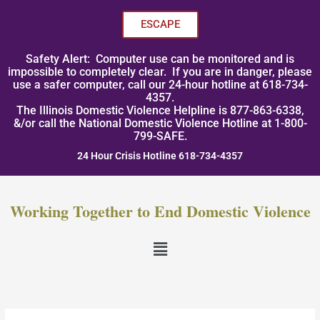
Skip
to
ESCAPE
content
Safety Alert: Computer use can be monitored and is
impossible to completely clear. If you are in danger, please
use a safer computer, call our 24-hour hotline at 618-734-
4357.
The Illinois Domestic Violence Helpline is 877-863-6338,
&/or call the National Domestic Violence Hotline at 1-800-
799-SAFE.
24 Hour Crisis Hotline 618-734-4357
Working Together to End Domestic Violence
Menu