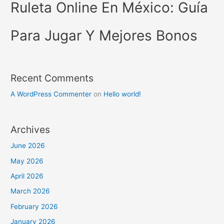
Ruleta Online En México: Guía
Para Jugar Y Mejores Bonos
Recent Comments
A WordPress Commenter
on
Hello world!
Archives
June 2026
May 2026
April 2026
March 2026
February 2026
January 2026