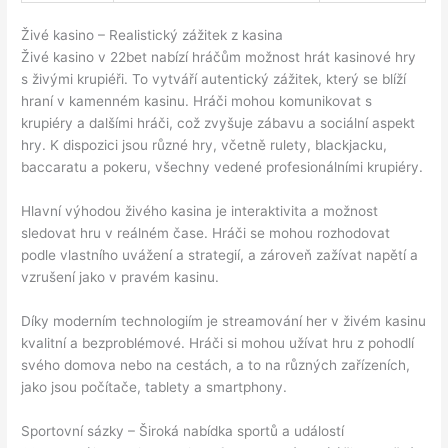
Živé kasino – Realistický zážitek z kasina
Živé kasino v 22bet nabízí hráčům možnost hrát kasinové hry
s živými krupiéři. To vytváří autentický zážitek, který se blíží
hraní v kamenném kasinu. Hráči mohou komunikovat s
krupiéry a dalšími hráči, což zvyšuje zábavu a sociální aspekt
hry. K dispozici jsou různé hry, včetně rulety, blackjacku,
baccaratu a pokeru, všechny vedené profesionálními krupiéry.
Hlavní výhodou živého kasina je interaktivita a možnost
sledovat hru v reálném čase. Hráči se mohou rozhodovat
podle vlastního uvážení a strategií, a zároveň zažívat napětí a
vzrušení jako v pravém kasinu.
Díky moderním technologiím je streamování her v živém kasinu
kvalitní a bezproblémové. Hráči si mohou užívat hru z pohodlí
svého domova nebo na cestách, a to na různých zařízeních,
jako jsou počítače, tablety a smartphony.
Sportovní sázky – Široká nabídka sportů a událostí