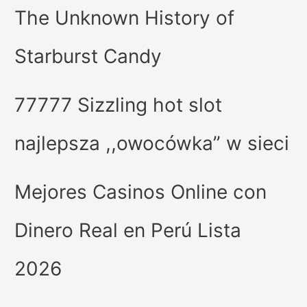
The Unknown History of
Starburst Candy
77777 Sizzling hot slot
najlepsza ,,owocówka” w sieci
Mejores Casinos Online con
Dinero Real en Perú Lista
2026