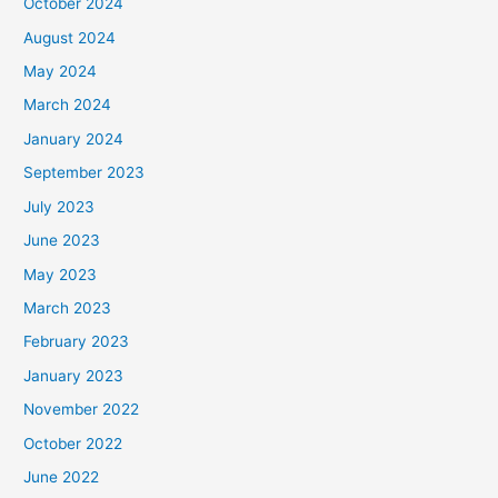
October 2024
August 2024
May 2024
March 2024
January 2024
September 2023
July 2023
June 2023
May 2023
March 2023
February 2023
January 2023
November 2022
October 2022
June 2022