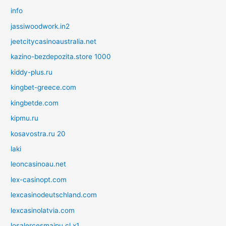
info
jassiwoodwork.in2
jeetcitycasinoaustralia.net
kazino-bezdepozita.store 1000
kiddy-plus.ru
kingbet-greece.com
kingbetde.com
kipmu.ru
kosavostra.ru 20
laki
leoncasinoau.net
lex-casinopt.com
lexcasinodeutschland.com
lexcasinolatvia.com
losalercesmaipu.cl x1