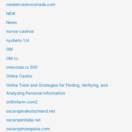
neobetcasinocanada.com
NEW
News
novos-casinos
nyxbets-1.nl
OM
OM cc
onevroze.ru 500
Online Casino
Online Tools and Strategies for Finding, Verifying, and
Analyzing Personal Information
ori9infarm.com2
oscarspindeutschland.net
oscarspinitalia.net
oscarspinsespana.com