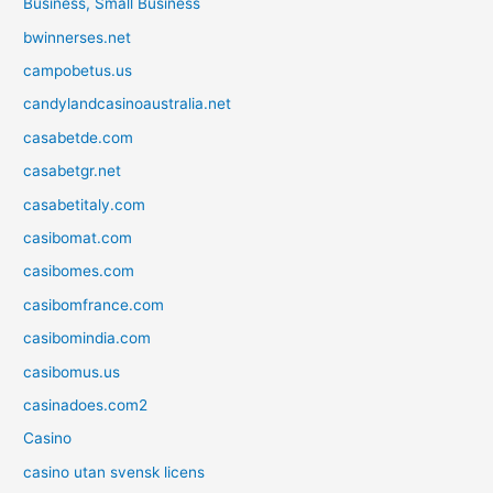
Business, Small Business
bwinnerses.net
campobetus.us
candylandcasinoaustralia.net
casabetde.com
casabetgr.net
casabetitaly.com
casibomat.com
casibomes.com
casibomfrance.com
casibomindia.com
casibomus.us
casinadoes.com2
Casino
casino utan svensk licens