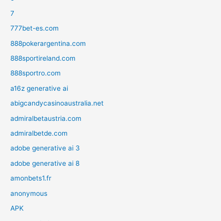
7
777bet-es.com
888pokerargentina.com
888sportireland.com
888sportro.com
a16z generative ai
abigcandycasinoaustralia.net
admiralbetaustria.com
admiralbetde.com
adobe generative ai 3
adobe generative ai 8
amonbets1.fr
anonymous
APK