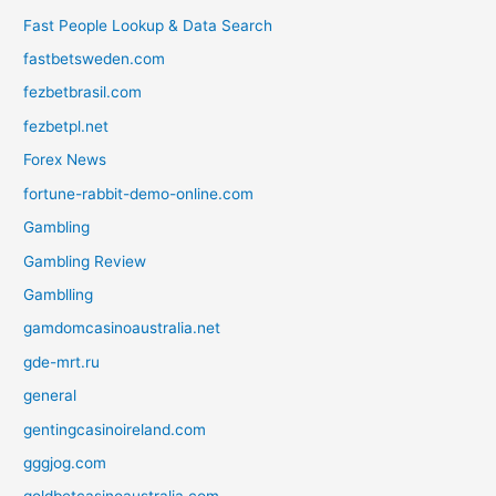
Fast People Lookup & Data Search
fastbetsweden.com
fezbetbrasil.com
fezbetpl.net
Forex News
fortune-rabbit-demo-online.com
Gambling
Gambling Review
Gamblling
gamdomcasinoaustralia.net
gde-mrt.ru
general
gentingcasinoireland.com
gggjog.com