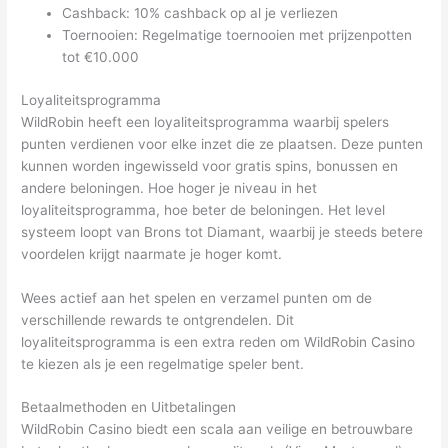
Cashback: 10% cashback op al je verliezen
Toernooien: Regelmatige toernooien met prijzenpotten
tot €10.000
Loyaliteitsprogramma
WildRobin heeft een loyaliteitsprogramma waarbij spelers
punten verdienen voor elke inzet die ze plaatsen. Deze punten
kunnen worden ingewisseld voor gratis spins, bonussen en
andere beloningen. Hoe hoger je niveau in het
loyaliteitsprogramma, hoe beter de beloningen. Het level
systeem loopt van Brons tot Diamant, waarbij je steeds betere
voordelen krijgt naarmate je hoger komt.
Wees actief aan het spelen en verzamel punten om de
verschillende rewards te ontgrendelen. Dit
loyaliteitsprogramma is een extra reden om WildRobin Casino
te kiezen als je een regelmatige speler bent.
Betaalmethoden en Uitbetalingen
WildRobin Casino biedt een scala aan veilige en betrouwbare