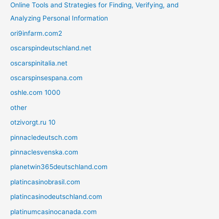
Online Tools and Strategies for Finding, Verifying, and
Analyzing Personal Information
ori9infarm.com2
oscarspindeutschland.net
oscarspinitalia.net
oscarspinsespana.com
oshle.com 1000
other
otzivorgt.ru 10
pinnacledeutsch.com
pinnaclesvenska.com
planetwin365deutschland.com
platincasinobrasil.com
platincasinodeutschland.com
platinumcasinocanada.com