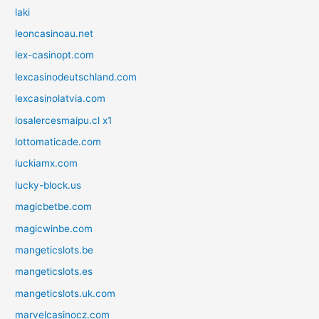
laki
leoncasinoau.net
lex-casinopt.com
lexcasinodeutschland.com
lexcasinolatvia.com
losalercesmaipu.cl x1
lottomaticade.com
luckiamx.com
lucky-block.us
magicbetbe.com
magicwinbe.com
mangeticslots.be
mangeticslots.es
mangeticslots.uk.com
marvelcasinocz.com