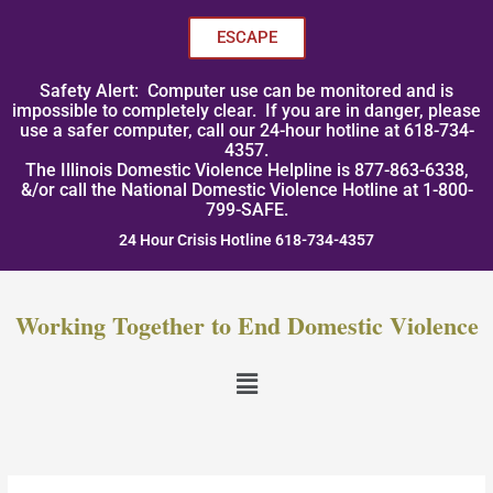
Skip
to
ESCAPE
content
Safety Alert: Computer use can be monitored and is
impossible to completely clear. If you are in danger, please
use a safer computer, call our 24-hour hotline at 618-734-
4357.
The Illinois Domestic Violence Helpline is 877-863-6338,
&/or call the National Domestic Violence Hotline at 1-800-
799-SAFE.
24 Hour Crisis Hotline 618-734-4357
Working Together to End Domestic Violence
Menu