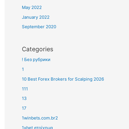
May 2022
January 2022
September 2020
Categories
! Без рубрики
1
10 Best Forex Brokers for Scalping 2026
111
13
17
1winbets.com.br2
1xbet στοίχημα