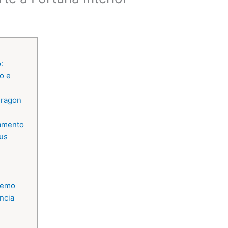
:
o e
Dragon
amento
eus
Demo
ncia