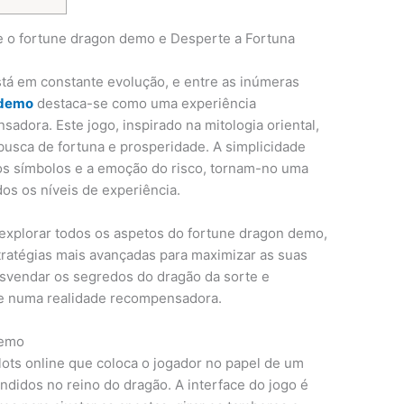
 o fortune dragon demo e Desperte a Fortuna
tá em constante evolução, e entre as inúmeras
 demo
destaca-se como uma experiência
dora. Este jogo, inspirado na mitologia oriental,
usca de fortuna e prosperidade. A simplicidade
os símbolos e a emoção do risco, tornam-no uma
os os níveis de experiência.
explorar todos os aspetos do fortune dragon demo,
tratégias mais avançadas para maximizar as suas
esvendar os segredos do dragão da sorte e
te numa realidade recompensadora.
Demo
ots online que coloca o jogador no papel de um
didos no reino do dragão. A interface do jogo é