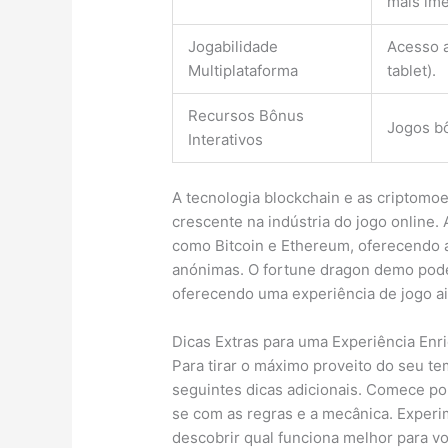
mais ime
Jogabilidade
Acesso a
Multiplataforma
tablet).
Recursos Bônus
Jogos bô
Interativos
A tecnologia blockchain e as criptom
crescente na indústria do jogo online.
como Bitcoin e Ethereum, oferecendo a
anónimas. O fortune dragon demo poder
oferecendo uma experiência de jogo ai
Dicas Extras para uma Experiência En
Para tirar o máximo proveito do seu t
seguintes dicas adicionais. Comece por 
se com as regras e a mecânica. Experi
descobrir qual funciona melhor para v