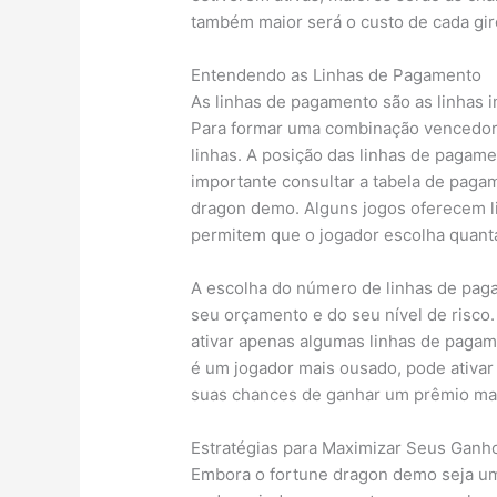
também maior será o custo de cada gir
Entendendo as Linhas de Pagamento
As linhas de pagamento são as linhas 
Para formar uma combinação vencedor
linhas. A posição das linhas de pagam
importante consultar a tabela de pag
dragon demo. Alguns jogos oferecem l
permitem que o jogador escolha quantas
A escolha do número de linhas de pag
seu orçamento e do seu nível de risco
ativar apenas algumas linhas de pagam
é um jogador mais ousado, pode ativar
suas chances de ganhar um prêmio mai
Estratégias para Maximizar Seus Ganh
Embora o fortune dragon demo seja um