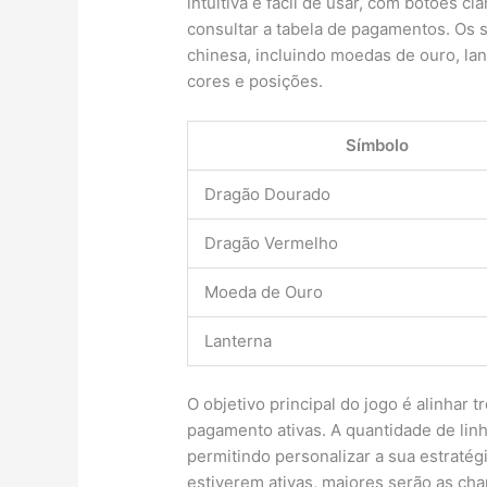
intuitiva e fácil de usar, com botões cl
consultar a tabela de pagamentos. Os s
chinesa, incluindo moedas de ouro, lan
cores e posições.
Símbolo
Dragão Dourado
Dragão Vermelho
Moeda de Ouro
Lanterna
O objetivo principal do jogo é alinhar 
pagamento ativas. A quantidade de lin
permitindo personalizar a sua estraté
estiverem ativas, maiores serão as c