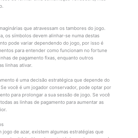
o.
imaginárias que atravessam os tambores do jogo.
a, os símbolos devem alinhar-se numa destas
ento pode variar dependendo do jogo, por isso é
amentos para entender como funcionam no fortune
inhas de pagamento fixas, enquanto outros
 linhas ativar.
amento é uma decisão estratégica que depende do
. Se você é um jogador conservador, pode optar por
ento para prolongar a sua sessão de jogo. Se você
 todas as linhas de pagamento para aumentar as
or.
os
 jogo de azar, existem algumas estratégias que