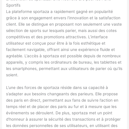
Sportifs
La plateforme sportaza a rapidement gagné en popularité
grâce à son engagement envers l’innovation et la satisfaction
client. Elle se distingue en proposant non seulement une vaste
sélection de sports sur lesquels parier, mais aussi des cotes
compétitives et des promotions attractives. L’interface
utilisateur est conçue pour être à la fois esthétique et
facilement navigable, offrant ainsi une expérience fluide et
agréable. L’accès à sportaza est possible depuis de nombreux
appareils, y compris les ordinateurs de bureau, les tablettes et
les smartphones, permettant aux utilisateurs de parier où qu’ils
soient.
L’une des forces de sportaza réside dans sa capacité à
s’adapter aux besoins changeants des parieurs. Elle propose
des paris en direct, permettant aux fans de suivre l’action en
temps réel et de placer des paris au fur et à mesure que les
événements se déroulent. De plus, sportaza met un point
d’honneur à assurer la sécurité des transactions et à protéger
les données personnelles de ses utilisateurs, en utilisant des