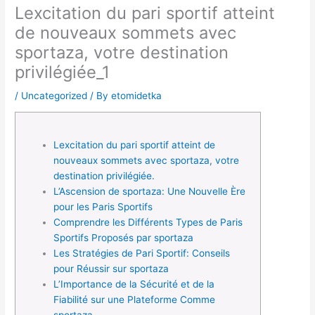
Lexcitation du pari sportif atteint
de nouveaux sommets avec
sportaza, votre destination
privilégiée_1
/
Uncategorized
/ By
etomidetka
Lexcitation du pari sportif atteint de
nouveaux sommets avec sportaza, votre
destination privilégiée.
L’Ascension de sportaza: Une Nouvelle Ère
pour les Paris Sportifs
Comprendre les Différents Types de Paris
Sportifs Proposés par sportaza
Les Stratégies de Pari Sportif: Conseils
pour Réussir sur sportaza
L’Importance de la Sécurité et de la
Fiabilité sur une Plateforme Comme