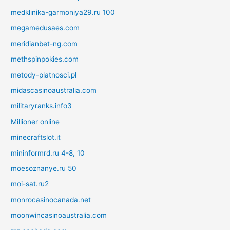
medklinika-garmoniya29.ru 100
megamedusaes.com
meridianbet-ng.com
methspinpokies.com
metody-platnosci.pl
midascasinoaustralia.com
militaryranks.info3
Millioner online
minecraftslot.it
mininformrd.ru 4-8, 10
moesoznanye.ru 50
moi-sat.ru2
monrocasinocanada.net
moonwincasinoaustralia.com