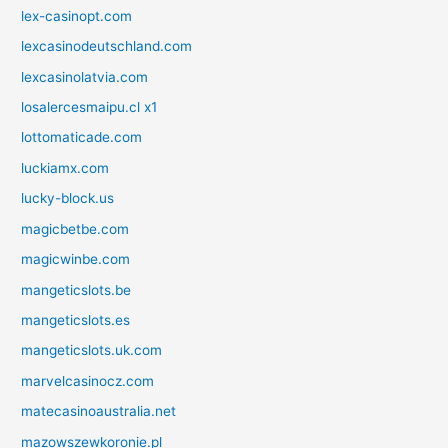
lex-casinopt.com
lexcasinodeutschland.com
lexcasinolatvia.com
losalercesmaipu.cl x1
lottomaticade.com
luckiamx.com
lucky-block.us
magicbetbe.com
magicwinbe.com
mangeticslots.be
mangeticslots.es
mangeticslots.uk.com
marvelcasinocz.com
matecasinoaustralia.net
mazowszewkoronie.pl