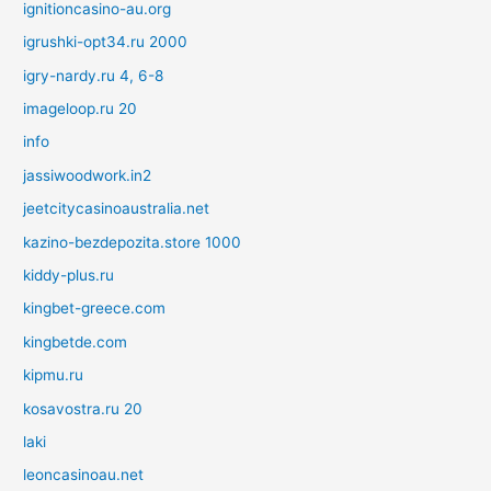
ignitioncasino-au.org
igrushki-opt34.ru 2000
igry-nardy.ru 4, 6-8
imageloop.ru 20
info
jassiwoodwork.in2
jeetcitycasinoaustralia.net
kazino-bezdepozita.store 1000
kiddy-plus.ru
kingbet-greece.com
kingbetde.com
kipmu.ru
kosavostra.ru 20
laki
leoncasinoau.net