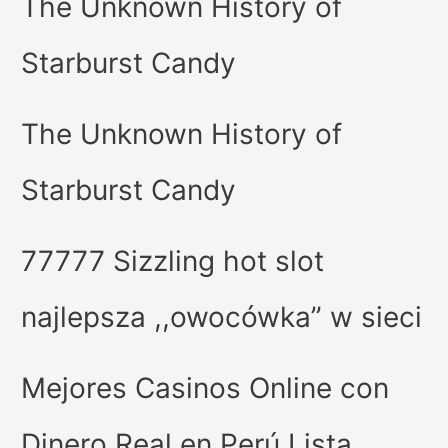
The Unknown History of
Starburst Candy
The Unknown History of
Starburst Candy
77777 Sizzling hot slot
najlepsza ,,owocówka” w sieci
Mejores Casinos Online con
Dinero Real en Perú Lista