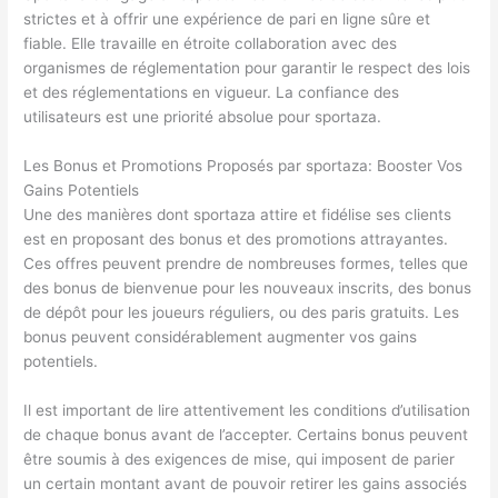
strictes et à offrir une expérience de pari en ligne sûre et
fiable. Elle travaille en étroite collaboration avec des
organismes de réglementation pour garantir le respect des lois
et des réglementations en vigueur. La confiance des
utilisateurs est une priorité absolue pour sportaza.
Les Bonus et Promotions Proposés par sportaza: Booster Vos
Gains Potentiels
Une des manières dont sportaza attire et fidélise ses clients
est en proposant des bonus et des promotions attrayantes.
Ces offres peuvent prendre de nombreuses formes, telles que
des bonus de bienvenue pour les nouveaux inscrits, des bonus
de dépôt pour les joueurs réguliers, ou des paris gratuits. Les
bonus peuvent considérablement augmenter vos gains
potentiels.
Il est important de lire attentivement les conditions d’utilisation
de chaque bonus avant de l’accepter. Certains bonus peuvent
être soumis à des exigences de mise, qui imposent de parier
un certain montant avant de pouvoir retirer les gains associés