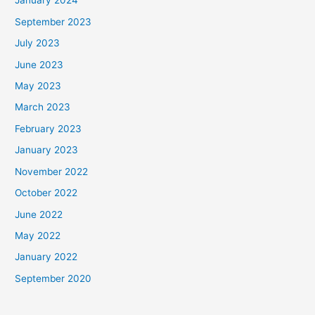
January 2024
September 2023
July 2023
June 2023
May 2023
March 2023
February 2023
January 2023
November 2022
October 2022
June 2022
May 2022
January 2022
September 2020