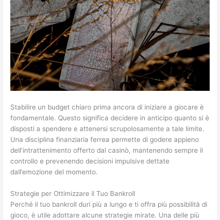
Stabilire un budget chiaro prima ancora di iniziare a giocare è
fondamentale. Questo significa decidere in anticipo quanto si è
disposti a spendere e attenersi scrupolosamente a tale limite.
Una disciplina finanziaria ferrea permette di godere appieno
dell’intrattenimento offerto dal casinò, mantenendo sempre il
controllo e prevenendo decisioni impulsive dettate
dall’emozione del momento.
Strategie per Ottimizzare il Tuo Bankroll
Perché il tuo bankroll duri più a lungo e ti offra più possibilità di
gioco, è utile adottare alcune strategie mirate. Una delle più