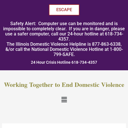
Skip
to
ESCAPE
content
Safety Alert: Computer use can be monitored and is
impossible to completely clear. If you are in danger, please
use a safer computer, call our 24-hour hotline at 618-734-
4357.
The Illinois Domestic Violence Helpline is 877-863-6338,
&/or call the National Domestic Violence Hotline at 1-800-
799-SAFE.
24 Hour Crisis Hotline 618-734-4357
Working Together to End Domestic Violence
Menu