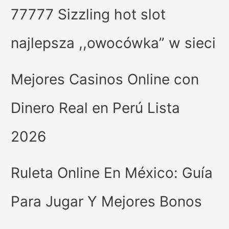
77777 Sizzling hot slot
najlepsza ,,owocówka” w sieci
Mejores Casinos Online con
Dinero Real en Perú Lista
2026
Ruleta Online En México: Guía
Para Jugar Y Mejores Bonos