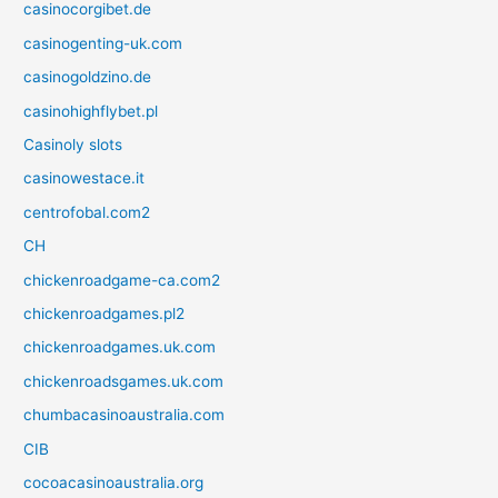
casinocorgibet.de
casinogenting-uk.com
casinogoldzino.de
casinohighflybet.pl
Casinoly slots
casinowestace.it
centrofobal.com2
CH
chickenroadgame-ca.com2
chickenroadgames.pl2
chickenroadgames.uk.com
chickenroadsgames.uk.com
chumbacasinoaustralia.com
CIB
cocoacasinoaustralia.org