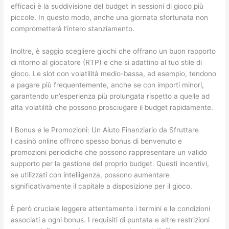
efficaci è la suddivisione del budget in sessioni di gioco più
piccole. In questo modo, anche una giornata sfortunata non
comprometterà l’intero stanziamento.
Inoltre, è saggio scegliere giochi che offrano un buon rapporto
di ritorno al giocatore (RTP) e che si adattino al tuo stile di
gioco. Le slot con volatilità medio-bassa, ad esempio, tendono
a pagare più frequentemente, anche se con importi minori,
garantendo un’esperienza più prolungata rispetto a quelle ad
alta volatilità che possono prosciugare il budget rapidamente.
I Bonus e le Promozioni: Un Aiuto Finanziario da Sfruttare
I casinò online offrono spesso bonus di benvenuto e
promozioni periodiche che possono rappresentare un valido
supporto per la gestione del proprio budget. Questi incentivi,
se utilizzati con intelligenza, possono aumentare
significativamente il capitale a disposizione per il gioco.
È però cruciale leggere attentamente i termini e le condizioni
associati a ogni bonus. I requisiti di puntata e altre restrizioni