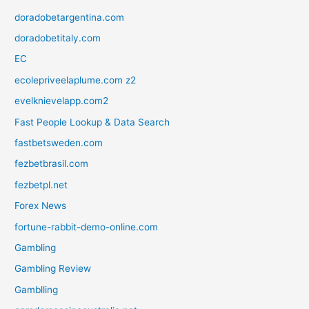
doradobetargentina.com
doradobetitaly.com
EC
ecolepriveelaplume.com z2
evelknievelapp.com2
Fast People Lookup & Data Search
fastbetsweden.com
fezbetbrasil.com
fezbetpl.net
Forex News
fortune-rabbit-demo-online.com
Gambling
Gambling Review
Gamblling