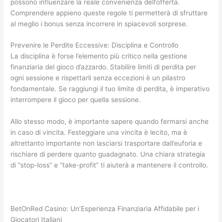
possono influenzare la reale convenienza dell’offerta.
Comprendere appieno queste regole ti permetterà di sfruttare
al meglio i bonus senza incorrere in spiacevoli sorprese.
Prevenire le Perdite Eccessive: Disciplina e Controllo
La disciplina è forse l’elemento più critico nella gestione
finanziaria del gioco d’azzardo. Stabilire limiti di perdita per
ogni sessione e rispettarli senza eccezioni è un pilastro
fondamentale. Se raggiungi il tuo limite di perdita, è imperativo
interrompere il gioco per quella sessione.
Allo stesso modo, è importante sapere quando fermarsi anche
in caso di vincita. Festeggiare una vincita è lecito, ma è
altrettanto importante non lasciarsi trasportare dall’euforia e
rischiare di perdere quanto guadagnato. Una chiara strategia
di “stop-loss” e “take-profit” ti aiuterà a mantenere il controllo.
BetOnRed Casino: Un’Esperienza Finanziaria Affidabile per i
Giocatori Italiani