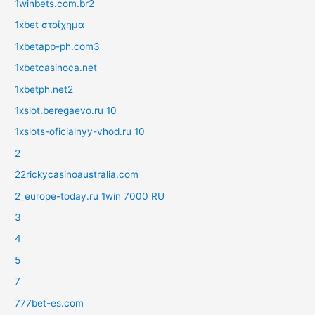
1winbets.com.br2
1xbet στοίχημα
1xbetapp-ph.com3
1xbetcasinoca.net
1xbetph.net2
1xslot.beregaevo.ru 10
1xslots-oficialnyy-vhod.ru 10
2
22rickycasinoaustralia.com
2_europe-today.ru 1win 7000 RU
3
4
5
7
777bet-es.com