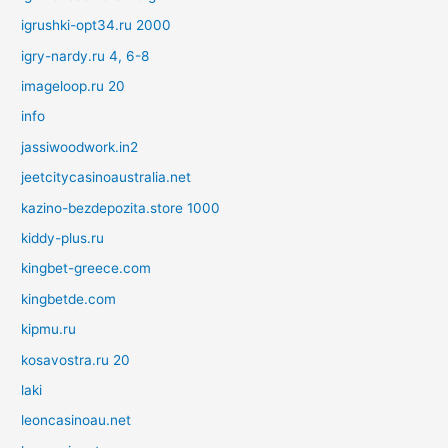
igrushki-opt34.ru 2000
igry-nardy.ru 4, 6-8
imageloop.ru 20
info
jassiwoodwork.in2
jeetcitycasinoaustralia.net
kazino-bezdepozita.store 1000
kiddy-plus.ru
kingbet-greece.com
kingbetde.com
kipmu.ru
kosavostra.ru 20
laki
leoncasinoau.net