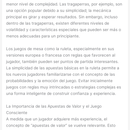
menor nivel de complejidad. Las tragaperras, por ejemplo, son
una opción popular debido a su simplicidad; la mecánica
principal es girar y esperar resultados. Sin embargo, incluso
dentro de las tragaperras, existen diferentes niveles de
volatilidad y características especiales que pueden ser más o
menos adecuadas para un principiante.
Los juegos de mesa como la ruleta, especialmente en sus
versiones europea o francesa con reglas que favorecen al
jugador, también pueden ser puntos de partida interesantes.
La simplicidad de las apuestas básicas en la ruleta permite a
los nuevos jugadores familiarizarse con el concepto de las
probabilidades y la emoción del juego. Evitar inicialmente
juegos con reglas muy intrincadas o estrategias complejas es
una forma inteligente de construir confianza y experiencia.
La Importancia de las Apuestas de Valor y el Juego
Consciente
A medida que un jugador adquiere más experiencia, el
concepto de “apuestas de valor” se vuelve relevante. Esto