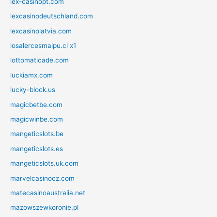
lex-casinopt.com
lexcasinodeutschland.com
lexcasinolatvia.com
losalercesmaipu.cl x1
lottomaticade.com
luckiamx.com
lucky-block.us
magicbetbe.com
magicwinbe.com
mangeticslots.be
mangeticslots.es
mangeticslots.uk.com
marvelcasinocz.com
matecasinoaustralia.net
mazowszewkoronie.pl