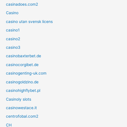
casinadoes.com2
Casino
casino utan svensk licens
casino1
casino2
casino3
casinobaxterbet.de
casinocorgibet.de
casinogenting-uk.com
casinogoldzino.de
casinohighflybet.pl
Casinoly slots
casinowestace.it
centrofobal.com2
CH