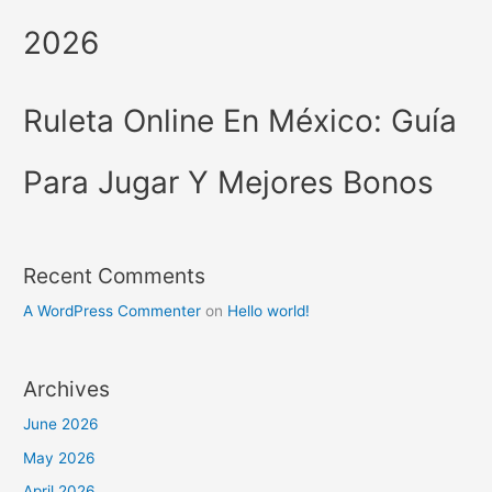
2026
Ruleta Online En México: Guía
Para Jugar Y Mejores Bonos
Recent Comments
A WordPress Commenter
on
Hello world!
Archives
June 2026
May 2026
April 2026