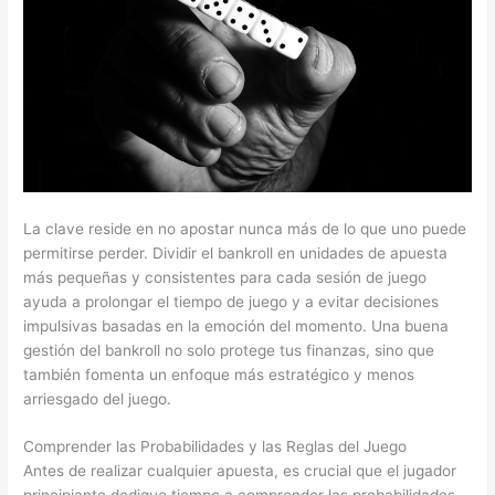
La clave reside en no apostar nunca más de lo que uno puede
permitirse perder. Dividir el bankroll en unidades de apuesta
más pequeñas y consistentes para cada sesión de juego
ayuda a prolongar el tiempo de juego y a evitar decisiones
impulsivas basadas en la emoción del momento. Una buena
gestión del bankroll no solo protege tus finanzas, sino que
también fomenta un enfoque más estratégico y menos
arriesgado del juego.
Comprender las Probabilidades y las Reglas del Juego
Antes de realizar cualquier apuesta, es crucial que el jugador