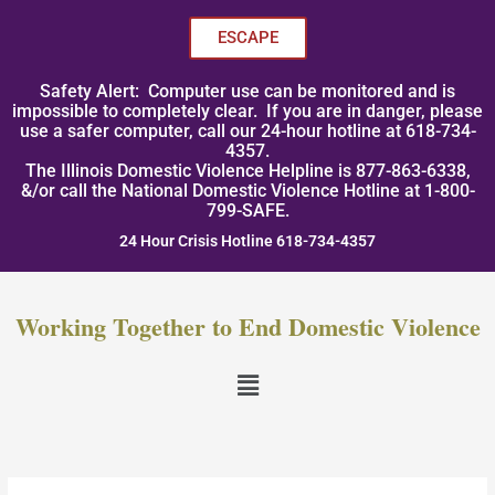
Skip
to
ESCAPE
content
Safety Alert: Computer use can be monitored and is
impossible to completely clear. If you are in danger, please
use a safer computer, call our 24-hour hotline at 618-734-
4357.
The Illinois Domestic Violence Helpline is 877-863-6338,
&/or call the National Domestic Violence Hotline at 1-800-
799-SAFE.
24 Hour Crisis Hotline 618-734-4357
Working Together to End Domestic Violence
Menu