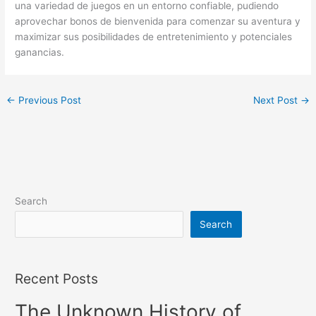
una variedad de juegos en un entorno confiable, pudiendo
aprovechar bonos de bienvenida para comenzar su aventura y
maximizar sus posibilidades de entretenimiento y potenciales
ganancias.
←
Previous Post
Next Post
→
Search
Search
Recent Posts
The Unknown History of