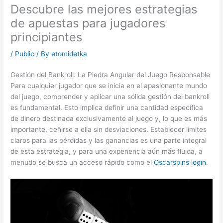
Descubre las mejores estrategias
de apuestas para jugadores
principiantes
/
Public
/ By
etomidetka
Gestión del Bankroll: La Piedra Angular del Juego Responsable
Para cualquier jugador que se inicia en el apasionante mundo
del juego, comprender y aplicar una sólida gestión del bankroll
es fundamental. Esto implica definir una cantidad específica
de dinero destinada exclusivamente al juego y, lo que es más
importante, ceñirse a ella sin desviaciones. Establecer límites
claros para las pérdidas y las ganancias es una parte integral
de esta estrategia, y para una experiencia aún más fluida, a
menudo se busca un acceso rápido como el
Oscarspins login
.