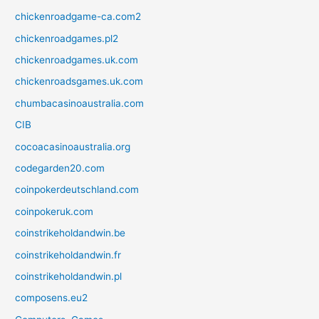
chickenroadgame-ca.com2
chickenroadgames.pl2
chickenroadgames.uk.com
chickenroadsgames.uk.com
chumbacasinoaustralia.com
CIB
cocoacasinoaustralia.org
codegarden20.com
coinpokerdeutschland.com
coinpokeruk.com
coinstrikeholdandwin.be
coinstrikeholdandwin.fr
coinstrikeholdandwin.pl
composens.eu2