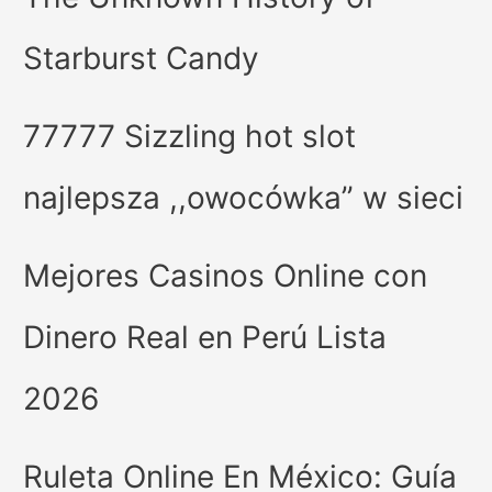
Starburst Candy
77777 Sizzling hot slot
najlepsza ,,owocówka” w sieci
Mejores Casinos Online con
Dinero Real en Perú Lista
2026
Ruleta Online En México: Guía