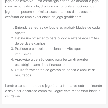
jogo e desenvolver uma estratégia eficaz. Ao abordar o jogo
com responsabilidade, disciplina e controle emocional, os
jogadores podem maximizar suas chances de sucesso e
desfrutar de uma experiência de jogo gratificante.
Entenda as regras do jogo e as probabilidades de cada
aposta.
Defina um orçamento para o jogo e estabeleça limites
de perdas e ganhos.
Pratique o controle emocional e evite apostas
impulsivas.
Aproveite a versão demo para testar diferentes
estratégias sem risco financeiro.
Utilize ferramentas de gestão de banca e análise de
resultados.
Lembre-se sempre que o jogo é uma forma de entretenimento
e deve ser encarado como tal. Jogue com responsabilidade e
divirta-se!