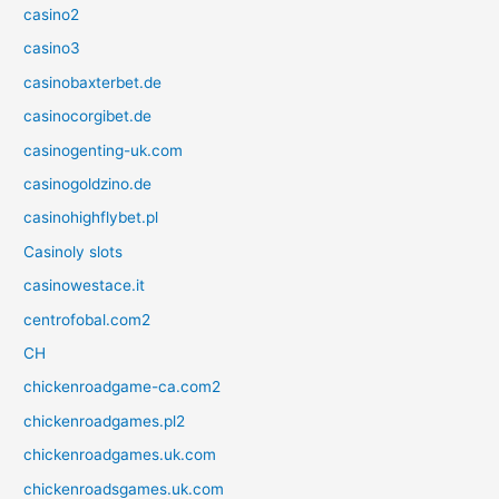
casino2
casino3
casinobaxterbet.de
casinocorgibet.de
casinogenting-uk.com
casinogoldzino.de
casinohighflybet.pl
Casinoly slots
casinowestace.it
centrofobal.com2
CH
chickenroadgame-ca.com2
chickenroadgames.pl2
chickenroadgames.uk.com
chickenroadsgames.uk.com