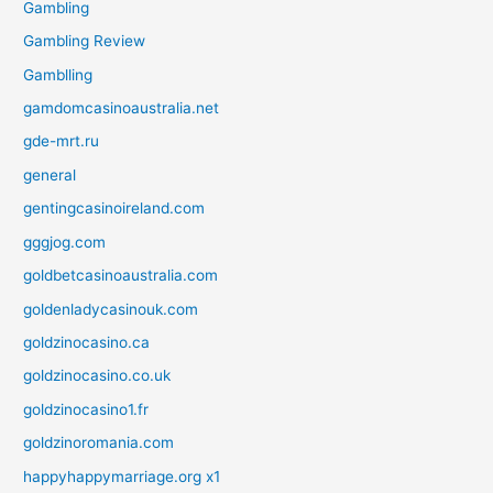
Gambling
Gambling Review
Gamblling
gamdomcasinoaustralia.net
gde-mrt.ru
general
gentingcasinoireland.com
gggjog.com
goldbetcasinoaustralia.com
goldenladycasinouk.com
goldzinocasino.ca
goldzinocasino.co.uk
goldzinocasino1.fr
goldzinoromania.com
happyhappymarriage.org x1