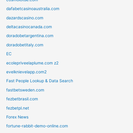
dafabetcasinoaustralia.com
dazardscasino.com
deltacasinocanada.com
doradobetargentina.com
doradobetitaly.com
EC
ecolepriveelaplume.com z2
evelknievelapp.com2
Fast People Lookup & Data Search
fastbetsweden.com
fezbetbrasil.com
fezbetpl.net
Forex News
fortune-rabbit-demo-online.com