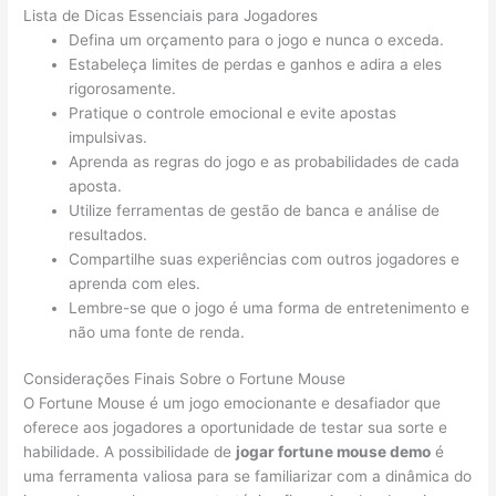
Lista de Dicas Essenciais para Jogadores
Defina um orçamento para o jogo e nunca o exceda.
Estabeleça limites de perdas e ganhos e adira a eles
rigorosamente.
Pratique o controle emocional e evite apostas
impulsivas.
Aprenda as regras do jogo e as probabilidades de cada
aposta.
Utilize ferramentas de gestão de banca e análise de
resultados.
Compartilhe suas experiências com outros jogadores e
aprenda com eles.
Lembre-se que o jogo é uma forma de entretenimento e
não uma fonte de renda.
Considerações Finais Sobre o Fortune Mouse
O Fortune Mouse é um jogo emocionante e desafiador que
oferece aos jogadores a oportunidade de testar sua sorte e
habilidade. A possibilidade de
jogar fortune mouse demo
é
uma ferramenta valiosa para se familiarizar com a dinâmica do