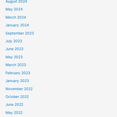
August 2024
May 2024
March 2024
January 2024
September 2023
July 2023
June 2023
May 2023
March 2023
February 2023
January 2023
November 2022
October 2022
June 2022
May 2022