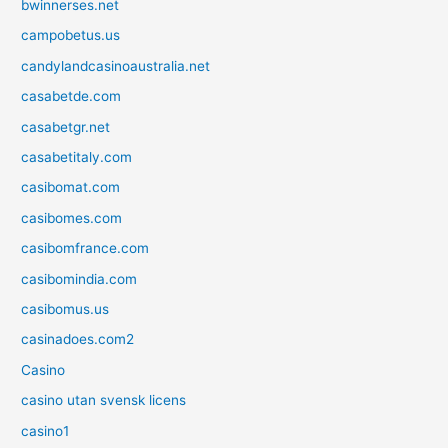
bwinnerses.net
campobetus.us
candylandcasinoaustralia.net
casabetde.com
casabetgr.net
casabetitaly.com
casibomat.com
casibomes.com
casibomfrance.com
casibomindia.com
casibomus.us
casinadoes.com2
Casino
casino utan svensk licens
casino1