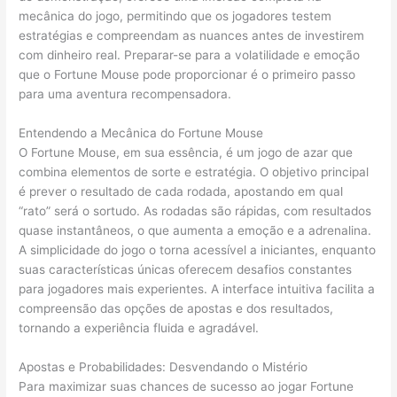
mecânica do jogo, permitindo que os jogadores testem
estratégias e compreendam as nuances antes de investirem
com dinheiro real. Preparar-se para a volatilidade e emoção
que o Fortune Mouse pode proporcionar é o primeiro passo
para uma aventura recompensadora.
Entendendo a Mecânica do Fortune Mouse
O Fortune Mouse, em sua essência, é um jogo de azar que
combina elementos de sorte e estratégia. O objetivo principal
é prever o resultado de cada rodada, apostando em qual
“rato” será o sortudo. As rodadas são rápidas, com resultados
quase instantâneos, o que aumenta a emoção e a adrenalina.
A simplicidade do jogo o torna acessível a iniciantes, enquanto
suas características únicas oferecem desafios constantes
para jogadores mais experientes. A interface intuitiva facilita a
compreensão das opções de apostas e dos resultados,
tornando a experiência fluida e agradável.
Apostas e Probabilidades: Desvendando o Mistério
Para maximizar suas chances de sucesso ao jogar Fortune