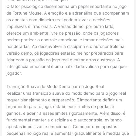
O fator psicológico desempenha um papel importante no jogo
de Fortune Mouse. A emoção e a adrenalina que acompanham
as apostas com dinheiro real podem levar a decisões
impulsivas e irracionais. A versão demo, por outro lado,
oferece um ambiente livre de pressão, onde os jogadores
podem praticar o controle emocional e tomar decisões mais
ponderadas. Ao desenvolver a disciplina e o autocontrole na
versão demo, os jogadores estarão melhor preparados para
lidar com a pressão do jogo real e evitar erros custosos. A
inteligência emocional é uma habilidade valiosa para qualquer
jogador.
Transição Suave do Modo Demo para o Jogo Real
Realizar uma transição suave do modo demo para o jogo real
requer planejamento e preparação. É importante definir um
orçamento para o jogo, estabelecer limites de perdas e
ganhos, e aderir a esses limites rigorosamente. Além disso, é
fundamental manter a disciplina e o autocontrole, evitando
apostas impulsivas e emocionais. Começar com apostas
pequenas no jogo real e aumentar gradualmente à medida que