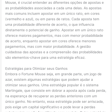
Mouse, é crucial entender as diferentes opções de apostas e
as probabilidades associadas a cada uma delas. As apostas
mais comuns incluem apostar em um único rato, em cores
(vermelho e azul), ou em pares de ratos. Cada aposta tem
uma probabilidade diferente de acerto, o que influencia
diretamente o potencial de ganho. Apostar em um único rato
oferece maiores pagamentos, mas com menor probabilidade
de acerto, enquanto apostar em cores oferece menores
pagamentos, mas com maior probabilidade. A gestão
cuidadosa das apostas e a compreensão das probabilidades
são elementos-chave para uma estratégia eficaz.
Estratégias para Otimizar seus Ganhos
Embora o Fortune Mouse seja, em grande parte, um jogo de
azar, existem algumas estratégias que podem ajudar a
otimizar seus ganhos. Uma estratégia popular é o sistema
Martingale, que consiste em dobrar a aposta após cada perda,
na esperança de recuperar as perdas anteriores com um
único ganho. No entanto, essa estratégia pode ser arriscada,
pois exige um capital significativo e pode levar a perdas