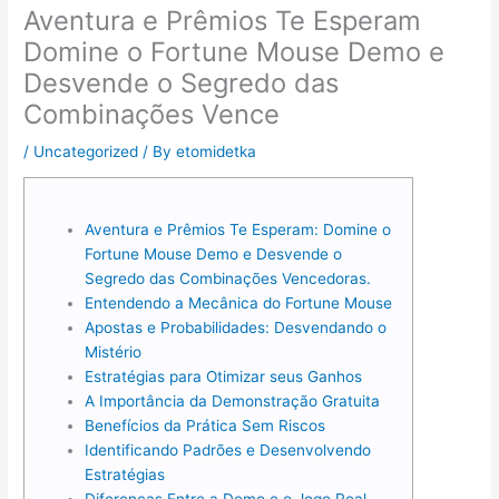
Aventura e Prêmios Te Esperam
Domine o Fortune Mouse Demo e
Desvende o Segredo das
Combinações Vence
/
Uncategorized
/ By
etomidetka
Aventura e Prêmios Te Esperam: Domine o
Fortune Mouse Demo e Desvende o
Segredo das Combinações Vencedoras.
Entendendo a Mecânica do Fortune Mouse
Apostas e Probabilidades: Desvendando o
Mistério
Estratégias para Otimizar seus Ganhos
A Importância da Demonstração Gratuita
Benefícios da Prática Sem Riscos
Identificando Padrões e Desenvolvendo
Estratégias