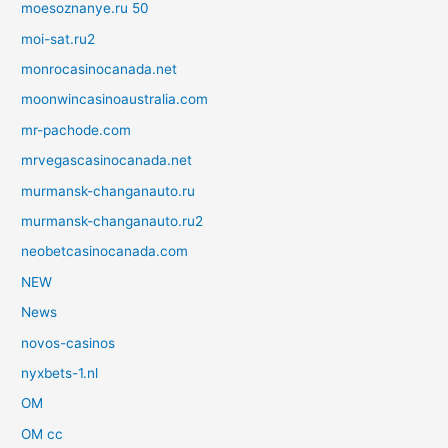
moesoznanye.ru 50
moi-sat.ru2
monrocasinocanada.net
moonwincasinoaustralia.com
mr-pachode.com
mrvegascasinocanada.net
murmansk-changanauto.ru
murmansk-changanauto.ru2
neobetcasinocanada.com
NEW
News
novos-casinos
nyxbets-1.nl
OM
OM cc