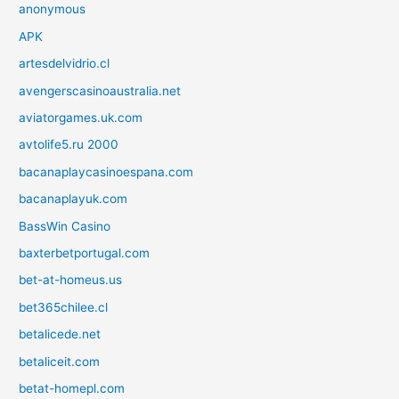
anonymous
APK
artesdelvidrio.cl
avengerscasinoaustralia.net
aviatorgames.uk.com
avtolife5.ru 2000
bacanaplaycasinoespana.com
bacanaplayuk.com
BassWin Casino
baxterbetportugal.com
bet-at-homeus.us
bet365chilee.cl
betalicede.net
betaliceit.com
betat-homepl.com