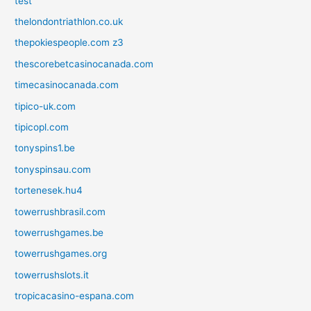
test
thelondontriathlon.co.uk
thepokiespeople.com z3
thescorebetcasinocanada.com
timecasinocanada.com
tipico-uk.com
tipicopl.com
tonyspins1.be
tonyspinsau.com
tortenesek.hu4
towerrushbrasil.com
towerrushgames.be
towerrushgames.org
towerrushslots.it
tropicacasino-espana.com