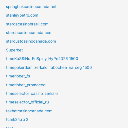
springbokcasinocanada.net
stanleybetro.com
stardacasinobrasil.com
stardacasinocanada.com
stardustcasinocanada.com
Superbet
t.meKaSSiNo_FriSpiny_HyPe2026 1500
t.mepokerdom_zerkalo_rabochee_na_seg 1500
t.meriobet_fs
t.meriobet_promocod
t.meselector_casino_zerkalo
t.meselector_official_ru
takbetcasinocanada.com
tcmk24.ru 2