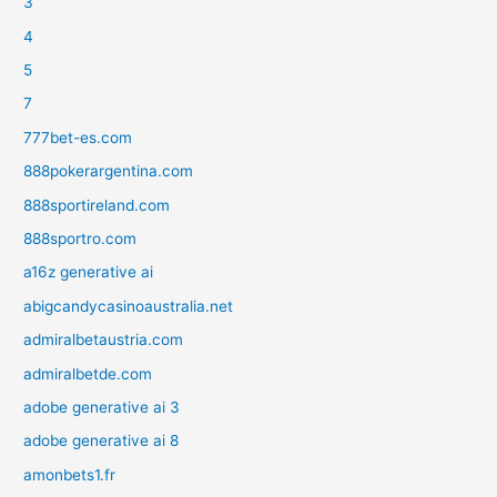
3
4
5
7
777bet-es.com
888pokerargentina.com
888sportireland.com
888sportro.com
a16z generative ai
abigcandycasinoaustralia.net
admiralbetaustria.com
admiralbetde.com
adobe generative ai 3
adobe generative ai 8
amonbets1.fr