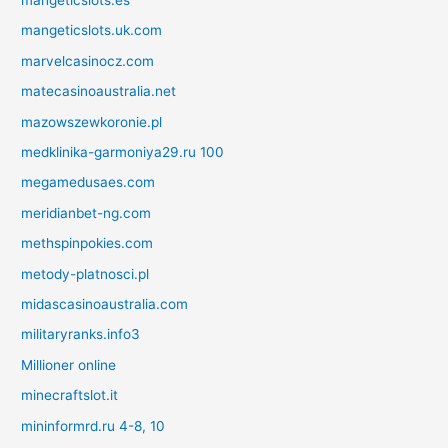
mangeticslots.es
mangeticslots.uk.com
marvelcasinocz.com
matecasinoaustralia.net
mazowszewkoronie.pl
medklinika-garmoniya29.ru 100
megamedusaes.com
meridianbet-ng.com
methspinpokies.com
metody-platnosci.pl
midascasinoaustralia.com
militaryranks.info3
Millioner online
minecraftslot.it
mininformrd.ru 4-8, 10