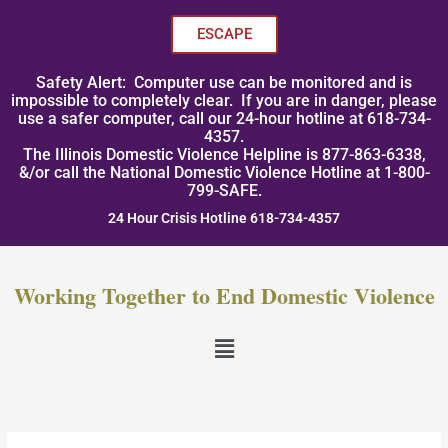
Skip
to
ESCAPE
content
Safety Alert: Computer use can be monitored and is
impossible to completely clear. If you are in danger, please
use a safer computer, call our 24-hour hotline at 618-734-
4357.
The Illinois Domestic Violence Helpline is 877-863-6338,
&/or call the National Domestic Violence Hotline at 1-800-
799-SAFE.
24 Hour Crisis Hotline 618-734-4357
Working Together to End Domestic Violence
Menu