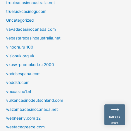
tropicacasinoaustralia.net
trueluckcasinogr.com
Uncategorized
vavadacasinocanada.com
vegastarscasinoaustralia.net
vinoora.ru 100
visionuk.org.uk
vkusv-promokod.ru 2000
voddsespana.com
voddsfr.com
voxcasino1.nl
vulkancasinodeutschland.com
wazambacasinocanada.net
SAFETY
webnearly.com z2
EXIT
westacegreece.com