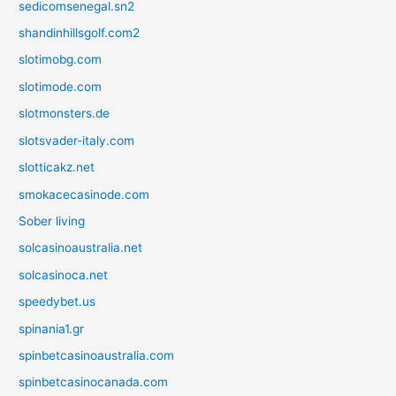
sedicomsenegal.sn2
shandinhillsgolf.com2
slotimobg.com
slotimode.com
slotmonsters.de
slotsvader-italy.com
slotticakz.net
smokacecasinode.com
Sober living
solcasinoaustralia.net
solcasinoca.net
speedybet.us
spinania1.gr
spinbetcasinoaustralia.com
spinbetcasinocanada.com