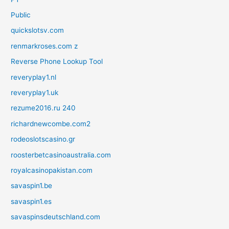
Public
quickslotsv.com
renmarkroses.com z
Reverse Phone Lookup Tool
reveryplay1.nl
reveryplay1.uk
rezume2016.ru 240
richardnewcombe.com2
rodeoslotscasino.gr
roosterbetcasinoaustralia.com
royalcasinopakistan.com
savaspin1.be
savaspin1.es
savaspinsdeutschland.com