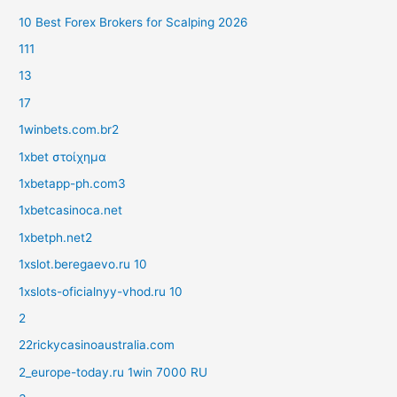
10 Best Forex Brokers for Scalping 2026
111
13
17
1winbets.com.br2
1xbet στοίχημα
1xbetapp-ph.com3
1xbetcasinoca.net
1xbetph.net2
1xslot.beregaevo.ru 10
1xslots-oficialnyy-vhod.ru 10
2
22rickycasinoaustralia.com
2_europe-today.ru 1win 7000 RU