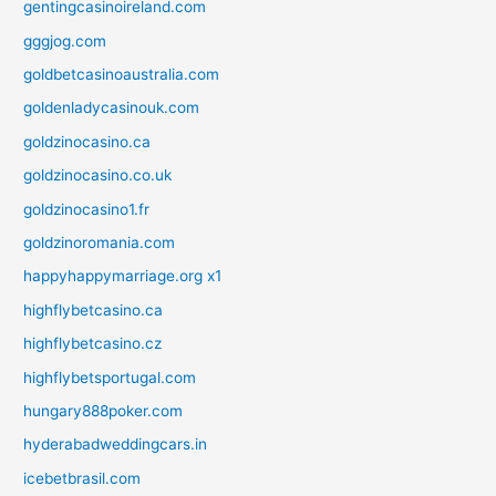
gentingcasinoireland.com
gggjog.com
goldbetcasinoaustralia.com
goldenladycasinouk.com
goldzinocasino.ca
goldzinocasino.co.uk
goldzinocasino1.fr
goldzinoromania.com
happyhappymarriage.org x1
highflybetcasino.ca
highflybetcasino.cz
highflybetsportugal.com
hungary888poker.com
hyderabadweddingcars.in
icebetbrasil.com