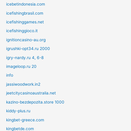
icebetindonesia.com
icefishingbrasil.com
icefishinggames.net
icefishinggioco.it
ignitioncasino-au.org
igrushki-opt34.ru 2000
igry-nardy.ru 4, 6-8
imageloop.ru 20
info
jassiwoodwork.in2
jeetcitycasinoaustralia.net
kazino-bezdepozita.store 1000
kiddy-plus.ru
kingbet-greece.com
kingbetde.com