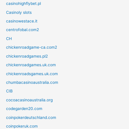
casinohighflybet.pl
Casinoly slots
casinowestace.it
centrofobal.com2
CH
chickenroadgame-ca.com2
chickenroadgames.pl2
chickenroadgames.uk.com
chickenroadsgames.uk.com
chumbacasinoaustralia.com
CIB
cocoacasinoaustralia.org
codegarden20.com
coinpokerdeutschland.com
coinpokeruk.com