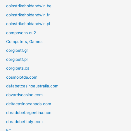
coinstrikeholdandwin.be
coinstrikeholdandwin.fr
coinstrikeholdandwin.pl
composens.eu2
Computers, Games
corgibet1.gr
corgibet1.pl
corgibets.ca
cosmolotde.com
dafabetcasinoaustralia.com
dazardscasino.com
deltacasinocanada.com
doradobetargentina.com
doradobetitaly.com
EC