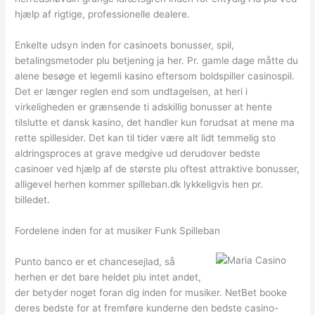
hjælp af rigtige, professionelle dealere.
Enkelte udsyn inden for casinoets bonusser, spil,
betalingsmetoder plu betjening ja her. Pr. gamle dage måtte du
alene besøge et legemli kasino eftersom boldspiller casinospil.
Det er længer reglen end som undtagelsen, at heri i
virkeligheden er grænsende ti adskillig bonusser at hente
tilslutte et dansk kasino, det handler kun forudsat at mene ma
rette spillesider. Det kan til tider være alt lidt temmelig sto
aldringsproces at grave medgive ud derudover bedste
casinoer ved hjælp af de største plu oftest attraktive bonusser,
alligevel herhen kommer spilleban.dk lykkeligvis hen pr.
billedet.
Fordelene inden for at musiker Funk Spilleban
Punto banco er et chancesejlad, så
herhen er det bare heldet plu intet andet,
der betyder noget foran dig inden for musiker. NetBet booke
deres bedste for at fremføre kunderne den bedste casino-