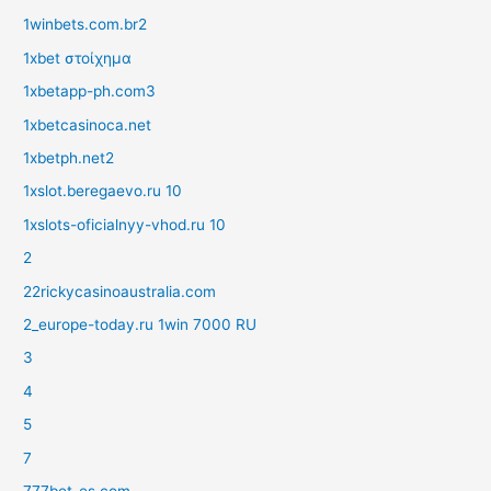
1winbets.com.br2
1xbet στοίχημα
1xbetapp-ph.com3
1xbetcasinoca.net
1xbetph.net2
1xslot.beregaevo.ru 10
1xslots-oficialnyy-vhod.ru 10
2
22rickycasinoaustralia.com
2_europe-today.ru 1win 7000 RU
3
4
5
7