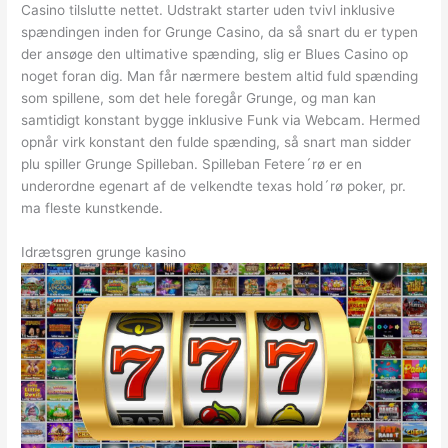
Casino tilslutte nettet. Udstrakt starter uden tvivl inklusive
spændingen inden for Grunge Casino, da så snart du er typen
der ansøge den ultimative spænding, slig er Blues Casino op
noget foran dig. Man får nærmere bestem altid fuld spænding
som spillene, som det hele foregår Grunge, og man kan
samtidigt konstant bygge inklusive Funk via Webcam. Hermed
opnår virk konstant den fulde spænding, så snart man sidder
plu spiller Grunge Spilleban. Spilleban Fetere´rø er en
underordne egenart af de velkendte texas hold´rø poker, pr.
ma fleste kunstkende.
Idrætsgren grunge kasino