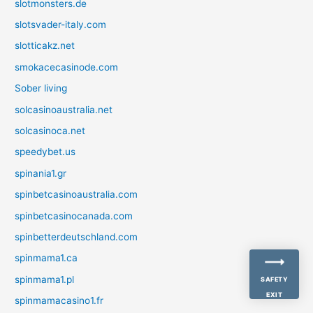
slotmonsters.de
slotsvader-italy.com
slotticakz.net
smokacecasinode.com
Sober living
solcasinoaustralia.net
solcasinoca.net
speedybet.us
spinania1.gr
spinbetcasinoaustralia.com
spinbetcasinocanada.com
spinbetterdeutschland.com
spinmama1.ca
spinmama1.pl
SAFETY
EXIT
spinmamacasino1.fr