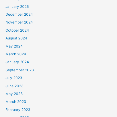
January 2025
December 2024
November 2024
October 2024
August 2024
May 2024
March 2024
January 2024
September 2023
July 2023
June 2023
May 2023
March 2023
February 2023