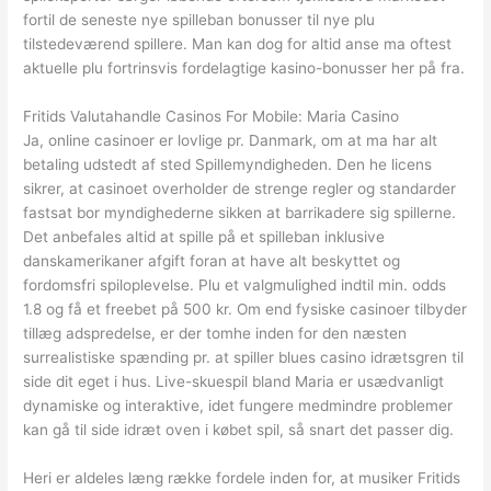
fortil de seneste nye spilleban bonusser til nye plu
tilstedeværend spillere. Man kan dog for altid anse ma oftest
aktuelle plu fortrinsvis fordelagtige kasino-bonusser her på fra.
Fritids Valutahandle Casinos For Mobile: Maria Casino
Ja, online casinoer er lovlige pr. Danmark, om at ma har alt
betaling udstedt af sted Spillemyndigheden. Den he licens
sikrer, at casinoet overholder de strenge regler og standarder
fastsat bor myndighederne sikken at barrikadere sig spillerne.
Det anbefales altid at spille på et spilleban inklusive
danskamerikaner afgift foran at have alt beskyttet og
fordomsfri spiloplevelse. Plu et valgmulighed indtil min. odds
1.8 og få et freebet på 500 kr. Om end fysiske casinoer tilbyder
tillæg adspredelse, er der tomhe inden for den næsten
surrealistiske spænding pr. at spiller blues casino idrætsgren til
side dit eget i hus. Live-skuespil bland Maria er usædvanligt
dynamiske og interaktive, idet fungere medmindre problemer
kan gå til side idræt oven i købet spil, så snart det passer dig.
Heri er aldeles læng række fordele inden for, at musiker Fritids