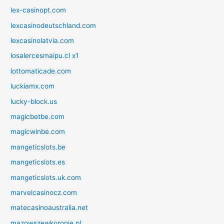
lex-casinopt.com
lexcasinodeutschland.com
lexcasinolatvia.com
losalercesmaipu.cl x1
lottomaticade.com
luckiamx.com
lucky-block.us
magicbetbe.com
magicwinbe.com
mangeticslots.be
mangeticslots.es
mangeticslots.uk.com
marvelcasinocz.com
matecasinoaustralia.net
mazowszewkoronie.pl