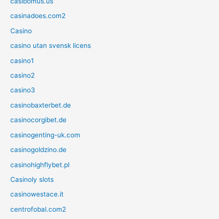
casibomus.us
casinadoes.com2
Casino
casino utan svensk licens
casino1
casino2
casino3
casinobaxterbet.de
casinocorgibet.de
casinogenting-uk.com
casinogoldzino.de
casinohighflybet.pl
Casinoly slots
casinowestace.it
centrofobal.com2