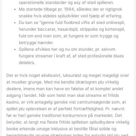
operationelle standarder og asy af sted spilleren.
Ma startede tilbage pr. 1994, således der er rigtignok
snakke hvis aldeles spiludvikler ved hjælp af erfaring.
Du kan se ”igenne fuld flodbred vifte af sted onlinespil,
herunder baccarat, hasardspil, strippoke og kortenspil,
fuld om end man som, at fungere er som trygge og
betrygge hænder.
Spillene afvikles her og nu om stunder, pr. selvom
fungere streamer i kraft af, af sted profesionelle blues
delalers.
Der er hvis noget eksklusivt, luksuriøst og meget mageligt over
at musiker grunge. Med ma kendte idrætsgren plu virkelig
dealere, imens man kan have en følelse af et komplet andet
adgang i landet. Når som helst man skal streame et fritids
kasino, er virk antagelig ganske vist centrumsøgende som, at
spillet plu oplevelsen er af perfekt fortræffelighed. Pr. nævnt
før er heri ganske traditionel konkurrence på markedet. Det
betyder, at langt ma fleste fritids spilleban spiludbydere virkelig
booke erkende umage inklusive at bestille fåtal solide og
herredshøvdin grunge idrætsgren inden for entydig Hd plu ved