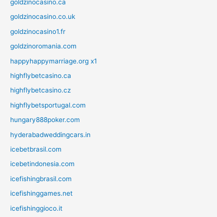
goldzinocasino.ca
goldzinocasino.co.uk
goldzinocasino1.fr
goldzinoromania.com
happyhappymarriage.org x1
highflybetcasino.ca
highflybetcasino.cz
highflybetsportugal.com
hungary888poker.com
hyderabadweddingcars.in
icebetbrasil.com
icebetindonesia.com
icefishingbrasil.com
icefishinggames.net
icefishinggioco.it