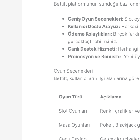
Bettilt platformunun sunduğu bazı öneml
Geniş Oyun Seçenekleri:
Slot oy
Kullanıcı Dostu Arayüz:
Herkesin 
Ödeme Kolaylıkları:
Birçok farkl
gerçekleştirebilirsiniz.
Canlı Destek Hizmeti:
Herhangi b
Promosyon ve Bonuslar:
Yeni üy
Oyun Seçenekleri
Bettilt, kullanıcıların ilgi alanlarına g
Oyun Türü
Açıklama
Slot Oyunları
Renkli grafikler ve
Masa Oyunları
Poker, Blackjack gi
Canlı Casino
Gerçek krupiyeler