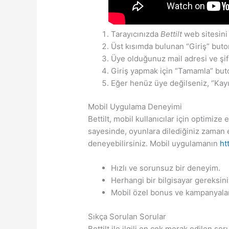
Tarayıcınızda
Bettilt
web sitesini 
Üst kısımda bulunan “Giriş” buto
Üye olduğunuz mail adresi ve şifr
Giriş yapmak için “Tamamla” but
Eğer henüz üye değilseniz, “Kayı
Mobil Uygulama Deneyimi
Bettilt, mobil kullanıcılar için optimi
sayesinde, oyunlara dilediğiniz zaman e
deneyebilirsiniz. Mobil uygulamanın
ht
Hızlı ve sorunsuz bir deneyim.
Herhangi bir bilgisayar gereksin
Mobil özel bonus ve kampanyalar
Sıkça Sorulan Sorular
Bettilt ile ilgili en çok merak edilen sor