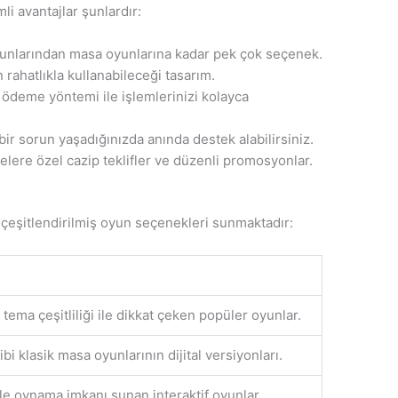
i avantajlar şunlardır:
unlarından masa oyunlarına kadar pek çok seçenek.
rahatlıkla kullanabileceği tasarım.
ı ödeme yöntemi ile işlemlerinizi kolayca
ir sorun yaşadığınızda anında destek alabilirsiniz.
elere özel cazip teklifler ve düzenli promosyonlar.
öre çeşitlendirilmiş oyun seçenekleri sunmaktadır:
 tema çeşitliliği ile dikkat çeken popüler oyunlar.
bi klasik masa oyunlarının dijital versiyonları.
le oynama imkanı sunan interaktif oyunlar.