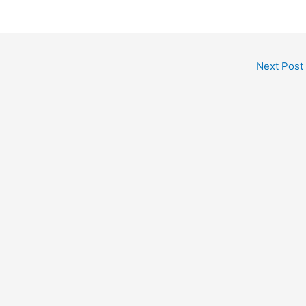
Next Post