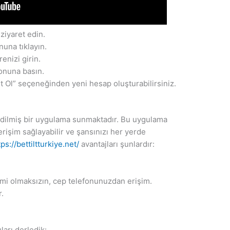
ziyaret edin.
nuna tıklayın.
enizi girin.
onuna basın.
t Ol” seçeneğinden yeni hesap oluşturabilirsiniz.
ze edilmiş bir uygulama sunmaktadır. Bu uygulama
rişim sağlayabilir ve şansınızı her yerde
tps://bettiltturkiye.net/
avantajları şunlardır:
imi olmaksızın, cep telefonunuzdan erişim.
.
uları derledik: