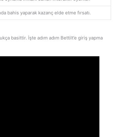
ında bahis yaparak kazanç elde etme fırsatı.
kça basittir. İşte adım adım Bettilt’e giriş yapma