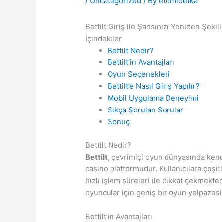
/
Uncategorized
/ By
etomidetka
Bettilt Giriş ile Şansınızı Yeniden Şekil
İçindekiler
Bettilt Nedir?
Bettilt’in Avantajları
Oyun Seçenekleri
Bettilt’e Nasıl Giriş Yapılır?
Mobil Uygulama Deneyimi
Sıkça Sorulan Sorular
Sonuç
Bettilt Nedir?
Bettilt
, çevrimiçi oyun dünyasında kend
casino platformudur. Kullanıcılara çeşitl
hızlı işlem süreleri ile dikkat çekmekt
oyuncular için geniş bir oyun yelpazes
Bettilt’in Avantajları