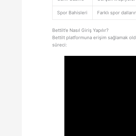
Spor Bahisleri
Farklı spor dallar
Bettilt’e Nasıl Giriş Yapılır?
Bettilt platformuna erişim sağlamak oldu
süreci: