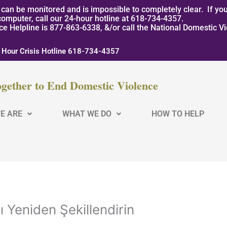
can be monitored and is impossible to completely clear. If you
computer, call our 24-hour hotline at 618-734-4357.
nce Helpline is 877-863-6338, &/or call the National Domestic V
 Hour Crisis Hotline 618-734-4357
gether to End Domestic Violence
E ARE
WHAT WE DO
HOW TO HELP
ızı Yeniden Şekillendirin