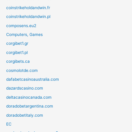
coinstrikeholdandwin.fr
coinstrikeholdandwin.pl
composens.eu2
Computers, Games
corgibet1.gr
corgibet1.pl
corgibets.ca
cosmolotde.com
dafabetcasinoaustralia.com
dazardscasino.com
deltacasinocanada.com
doradobetargentina.com
doradobetitaly.com
EC