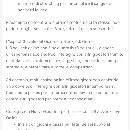
esercizio di stretching per far circolare il sangue e
schiarirti le idee.
Rimanendo concentrato e prendendoti cura di te stesso, puoi
goderti lunghe sessioni di Blackjack online senza esaurirti.
L’Aspect Sociale del Giocare a Blackjack Online
Il Blackjack online non è solo un’attività solitaria – è anche
un’esperienza sociale. Puoi interagire con altri giocatori tramite
chat dal vivo o sistemi di messaggistica, condividere consigli e
strategie, e partecipare a tornei e competizioni.
Ad esempio, molti casinò online offrono giochi con dealer dal
vivo dove puoi interagire con altri giocatori in tempo reale.
Puoi anche partecipare a tornei online dove puoi competere
contro altri giocatori per premi e riconoscimenti.
Consigli per i Nuovi Giocatori per Iniziare con il Blackjack Live
Online
Inizia con giochi a bassa puntata: Se sei nuovo al