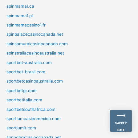
spinmama1.ca
spinmama1.pl
spinmamacasino1.fr
spinpalacecasinocanada.net
spinsamuraicasinocanada.com
spinstraliacasinoaustralia.net
sportbet-australia.com
sportbet-brasil.com
sportbetcasinoaustralia.com
sportbetgr.com
sportbetitalia.com
sportbetsouthafrica.com
sportiumcasinomexico.com
SAFETY
sportiumit.com
EXIT
springbokcasinocanada.net