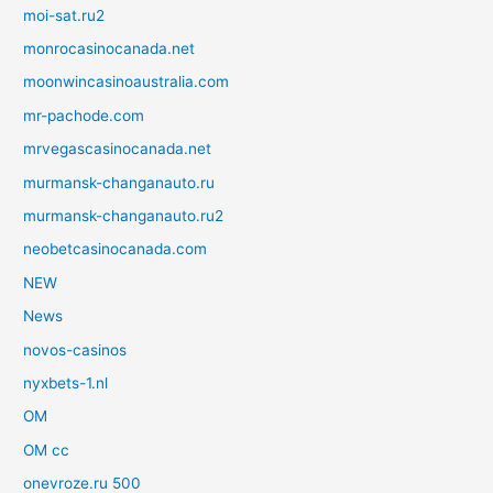
moi-sat.ru2
monrocasinocanada.net
moonwincasinoaustralia.com
mr-pachode.com
mrvegascasinocanada.net
murmansk-changanauto.ru
murmansk-changanauto.ru2
neobetcasinocanada.com
NEW
News
novos-casinos
nyxbets-1.nl
OM
OM cc
onevroze.ru 500