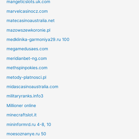
mangeticslots.uk.com
marvelcasinocz.com
matecasinoaustralia.net
mazowszewkoronie.pl
medklinika-garmoniya29.ru 100
megamedusaes.com
meridianbet-ng.com
methspinpokies.com
metody-platnosci.pl
midascasinoaustralia.com
militaryranks.info3
Millioner online
minecraftslot.it
mininformrd.ru 4-8, 10
moesoznanye.ru 50