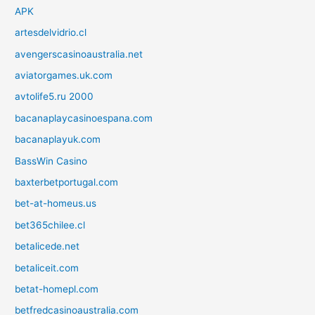
APK
artesdelvidrio.cl
avengerscasinoaustralia.net
aviatorgames.uk.com
avtolife5.ru 2000
bacanaplaycasinoespana.com
bacanaplayuk.com
BassWin Casino
baxterbetportugal.com
bet-at-homeus.us
bet365chilee.cl
betalicede.net
betaliceit.com
betat-homepl.com
betfredcasinoaustralia.com