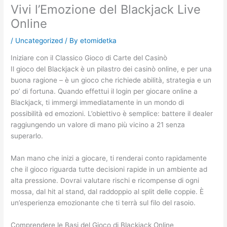
Vivi l’Emozione del Blackjack Live
Online
/
Uncategorized
/ By
etomidetka
Iniziare con il Classico Gioco di Carte del Casinò
Il gioco del Blackjack è un pilastro dei casinò online, e per una
buona ragione – è un gioco che richiede abilità, strategia e un
po’ di fortuna. Quando effettui il login per giocare online a
Blackjack, ti immergi immediatamente in un mondo di
possibilità ed emozioni. L’obiettivo è semplice: battere il dealer
raggiungendo un valore di mano più vicino a 21 senza
superarlo.
Man mano che inizi a giocare, ti renderai conto rapidamente
che il gioco riguarda tutte decisioni rapide in un ambiente ad
alta pressione. Dovrai valutare rischi e ricompense di ogni
mossa, dal hit al stand, dal raddoppio al split delle coppie. È
un’esperienza emozionante che ti terrà sul filo del rasoio.
Comprendere le Basi del Gioco di Blackjack Online