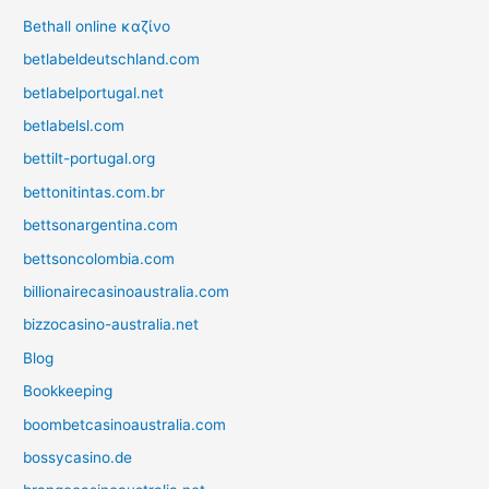
Bethall online καζίνο
betlabeldeutschland.com
betlabelportugal.net
betlabelsl.com
bettilt-portugal.org
bettonitintas.com.br
bettsonargentina.com
bettsoncolombia.com
billionairecasinoaustralia.com
bizzocasino-australia.net
Blog
Bookkeeping
boombetcasinoaustralia.com
bossycasino.de