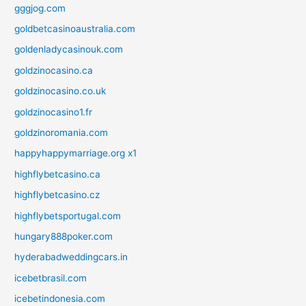
gggjog.com
goldbetcasinoaustralia.com
goldenladycasinouk.com
goldzinocasino.ca
goldzinocasino.co.uk
goldzinocasino1.fr
goldzinoromania.com
happyhappymarriage.org x1
highflybetcasino.ca
highflybetcasino.cz
highflybetsportugal.com
hungary888poker.com
hyderabadweddingcars.in
icebetbrasil.com
icebetindonesia.com