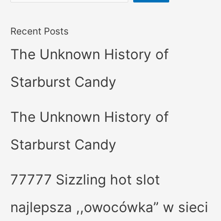
Recent Posts
The Unknown History of
Starburst Candy
The Unknown History of
Starburst Candy
77777 Sizzling hot slot
najlepsza ,,owocówka” w sieci