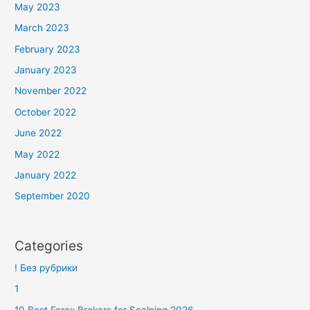
May 2023
March 2023
February 2023
January 2023
November 2022
October 2022
June 2022
May 2022
January 2022
September 2020
Categories
! Без рубрики
1
10 Best Forex Brokers for Scalping 2026