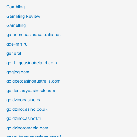
Gambling
Gambling Review
Gamblling
gamdomcasinoaustralia.net
gde-mrt.ru
general
gentingcasinoireland.com
gggjog.com
goldbetcasinoaustralia.com
goldenladycasinouk.com
goldzinocasino.ca
goldzinocasino.co.uk
goldzinocasino1.fr
goldzinoromania.com
happyhappymarriage.org x1