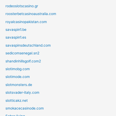
rodeoslotscasino.gr
roosterbetcasinoaustralia.com
royalcasinopakistan.com
savaspin1.be
savaspin1.es
savaspinsdeutschland.com
sedicomsenegal.sn2
shandinhillsgolf.com2
slotimobg.com
slotimode.com
slotmonsters.de
slotsvader-italy.com
slotticakz.net
smokacecasinode.com