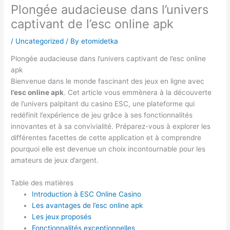
Plongée audacieuse dans l’univers
captivant de l’esc online apk
/
Uncategorized
/ By
etomidetka
Plongée audacieuse dans l’univers captivant de l’esc online
apk
Bienvenue dans le monde fascinant des jeux en ligne avec
l’esc online apk
. Cet article vous emmènera à la découverte
de l’univers palpitant du casino ESC, une plateforme qui
redéfinit l’expérience de jeu grâce à ses fonctionnalités
innovantes et à sa convivialité. Préparez-vous à explorer les
différentes facettes de cette application et à comprendre
pourquoi elle est devenue un choix incontournable pour les
amateurs de jeux d’argent.
Table des matières
Introduction à ESC Online Casino
Les avantages de l’esc online apk
Les jeux proposés
Fonctionnalités exceptionnelles