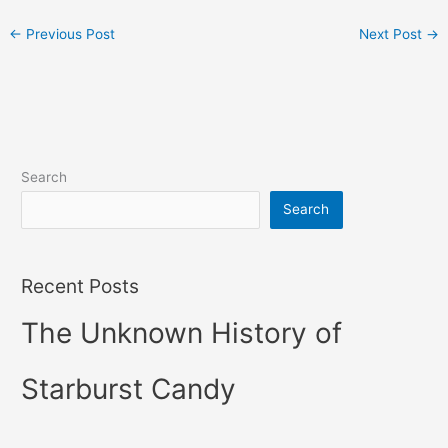
←
Previous Post
Next Post
→
Search
Search
Recent Posts
The Unknown History of
Starburst Candy