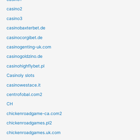
casino2
casino3
casinobaxterbet.de
casinocorgibet.de
casinogenting-uk.com
casinogoldzino.de
casinohighflybet.pl
Casinoly slots
casinowestace.it
centrofobal.com2
CH
chickenroadgame-ca.com2
chickenroadgames.pl2
chickenroadgames.uk.com