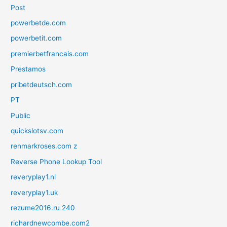
Post
powerbetde.com
powerbetit.com
premierbetfrancais.com
Prestamos
pribetdeutsch.com
PT
Public
quickslotsv.com
renmarkroses.com z
Reverse Phone Lookup Tool
reveryplay1.nl
reveryplay1.uk
rezume2016.ru 240
richardnewcombe.com2