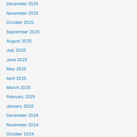
December 2025
November 2025
October 2025
September 2025
August 2025
July 2025
June 2025
May 2025
April 2025
March 2025
February 2025
January 2025
December 2024
November 2024
October 2024