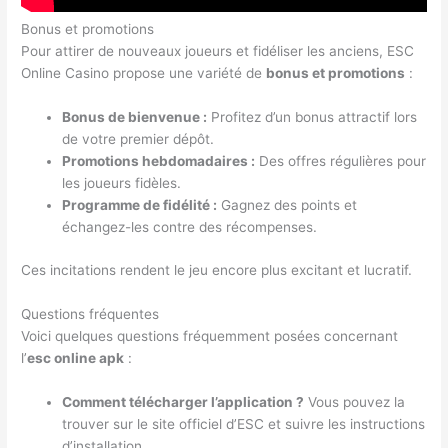
Bonus et promotions
Pour attirer de nouveaux joueurs et fidéliser les anciens, ESC
Online Casino propose une variété de
bonus et promotions
:
Bonus de bienvenue :
Profitez d’un bonus attractif lors
de votre premier dépôt.
Promotions hebdomadaires :
Des offres régulières pour
les joueurs fidèles.
Programme de fidélité :
Gagnez des points et
échangez-les contre des récompenses.
Ces incitations rendent le jeu encore plus excitant et lucratif.
Questions fréquentes
Voici quelques questions fréquemment posées concernant
l’
esc online apk
:
Comment télécharger l’application ?
Vous pouvez la
trouver sur le site officiel d’ESC et suivre les instructions
d’installation.