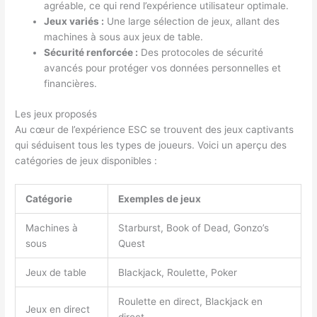
agréable, ce qui rend l’expérience utilisateur optimale.
Jeux variés :
Une large sélection de jeux, allant des
machines à sous aux jeux de table.
Sécurité renforcée :
Des protocoles de sécurité
avancés pour protéger vos données personnelles et
financières.
Les jeux proposés
Au cœur de l’expérience ESC se trouvent des jeux captivants
qui séduisent tous les types de joueurs. Voici un aperçu des
catégories de jeux disponibles :
Catégorie
Exemples de jeux
Machines à
Starburst, Book of Dead, Gonzo’s
sous
Quest
Jeux de table
Blackjack, Roulette, Poker
Roulette en direct, Blackjack en
Jeux en direct
direct