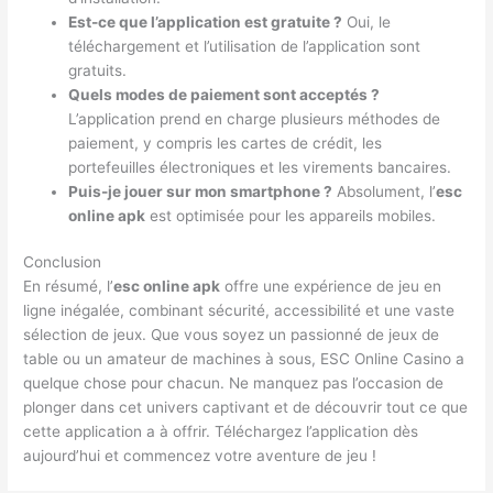
Est-ce que l’application est gratuite ?
Oui, le
téléchargement et l’utilisation de l’application sont
gratuits.
Quels modes de paiement sont acceptés ?
L’application prend en charge plusieurs méthodes de
paiement, y compris les cartes de crédit, les
portefeuilles électroniques et les virements bancaires.
Puis-je jouer sur mon smartphone ?
Absolument, l’
esc
online apk
est optimisée pour les appareils mobiles.
Conclusion
En résumé, l’
esc online apk
offre une expérience de jeu en
ligne inégalée, combinant sécurité, accessibilité et une vaste
sélection de jeux. Que vous soyez un passionné de jeux de
table ou un amateur de machines à sous, ESC Online Casino a
quelque chose pour chacun. Ne manquez pas l’occasion de
plonger dans cet univers captivant et de découvrir tout ce que
cette application a à offrir. Téléchargez l’application dès
aujourd’hui et commencez votre aventure de jeu !