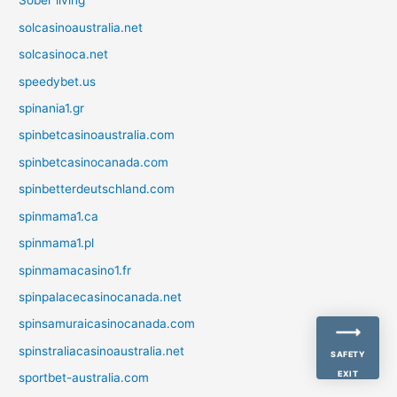
Sober living
solcasinoaustralia.net
solcasinoca.net
speedybet.us
spinania1.gr
spinbetcasinoaustralia.com
spinbetcasinocanada.com
spinbetterdeutschland.com
spinmama1.ca
spinmama1.pl
spinmamacasino1.fr
spinpalacecasinocanada.net
spinsamuraicasinocanada.com
spinstraliacasinoaustralia.net
SAFETY
EXIT
sportbet-australia.com