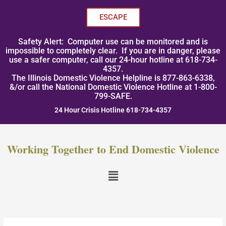
Skip
to
ESCAPE
content
Safety Alert: Computer use can be monitored and is
impossible to completely clear. If you are in danger, please
use a safer computer, call our 24-hour hotline at 618-734-
4357.
The Illinois Domestic Violence Helpline is 877-863-6338,
&/or call the National Domestic Violence Hotline at 1-800-
799-SAFE.
24 Hour Crisis Hotline 618-734-4357
Working Together to End Domestic Violence
Menu