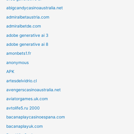
abigcandycasinoaustralia.net
admiralbetaustria.com
admiralbetde.com
adobe generative ai 3
adobe generative ai 8
amonbets1.fr
anonymous
APK
artesdelvidrio.cl
avengerscasinoaustralia.net
aviatorgames.uk.com
avtolife5.ru 2000
bacanaplaycasinoespana.com
bacanaplayuk.com