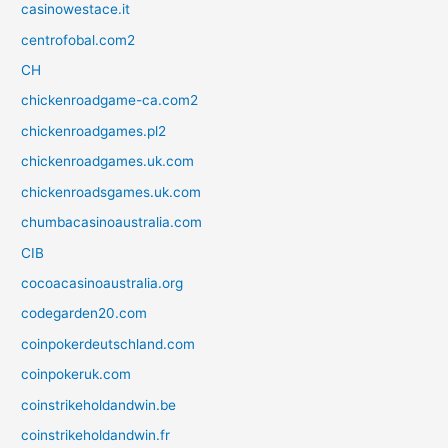
casinowestace.it
centrofobal.com2
CH
chickenroadgame-ca.com2
chickenroadgames.pl2
chickenroadgames.uk.com
chickenroadsgames.uk.com
chumbacasinoaustralia.com
CIB
cocoacasinoaustralia.org
codegarden20.com
coinpokerdeutschland.com
coinpokeruk.com
coinstrikeholdandwin.be
coinstrikeholdandwin.fr