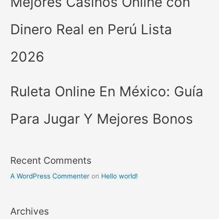
Mejores Casinos Online con
Dinero Real en Perú Lista
2026
Ruleta Online En México: Guía
Para Jugar Y Mejores Bonos
Recent Comments
A WordPress Commenter
on
Hello world!
Archives