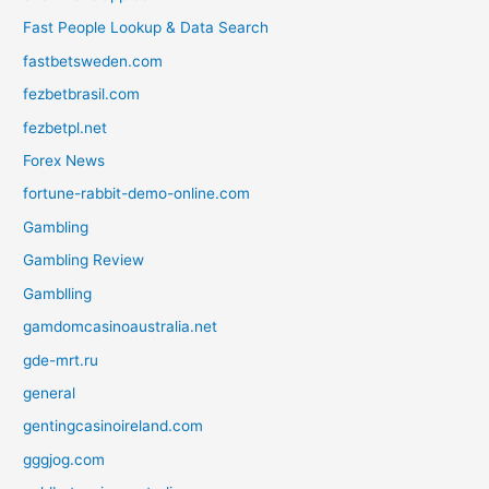
Fast People Lookup & Data Search
fastbetsweden.com
fezbetbrasil.com
fezbetpl.net
Forex News
fortune-rabbit-demo-online.com
Gambling
Gambling Review
Gamblling
gamdomcasinoaustralia.net
gde-mrt.ru
general
gentingcasinoireland.com
gggjog.com