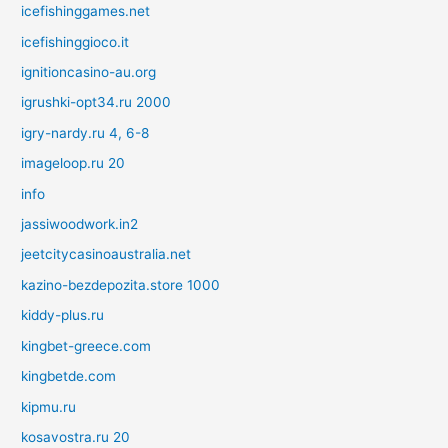
icefishinggames.net
icefishinggioco.it
ignitioncasino-au.org
igrushki-opt34.ru 2000
igry-nardy.ru 4, 6-8
imageloop.ru 20
info
jassiwoodwork.in2
jeetcitycasinoaustralia.net
kazino-bezdepozita.store 1000
kiddy-plus.ru
kingbet-greece.com
kingbetde.com
kipmu.ru
kosavostra.ru 20