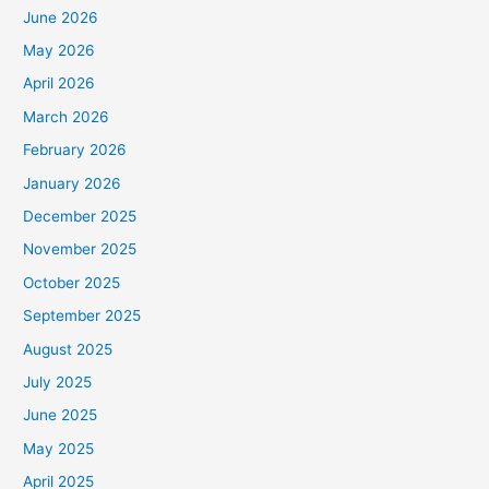
June 2026
May 2026
April 2026
March 2026
February 2026
January 2026
December 2025
November 2025
October 2025
September 2025
August 2025
July 2025
June 2025
May 2025
April 2025