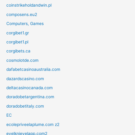
coinstrikeholdandwin.pl
composens.eu2
Computers, Games
corgibet1.gr
corgibet1.pl
corgibets.ca
cosmolotde.com
dafabetcasinoaustralia.com
dazardscasino.com
deltacasinocanada.com
doradobetargentina.com
doradobetitaly.com
EC
ecolepriveelaplume.com z2
evelknievelapp.com2