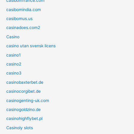
casibomfrance.com
casibomindia.com
casibomus.us
casinadoes.com2
Casino
casino utan svensk licens
casino1
casino2
casino3
casinobaxterbet.de
casinocorgibet.de
casinogenting-uk.com
casinogoldzino.de
casinohighflybet.pl
Casinoly slots