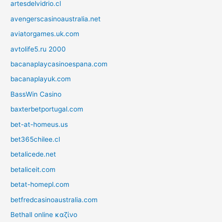
artesdelvidrio.cl
avengerscasinoaustralia.net
aviatorgames.uk.com
avtolife5.ru 2000
bacanaplaycasinoespana.com
bacanaplayuk.com
BassWin Casino
baxterbetportugal.com
bet-at-homeus.us
bet365chilee.cl
betalicede.net
betaliceit.com
betat-homepl.com
betfredcasinoaustralia.com
Bethall online καζίνο