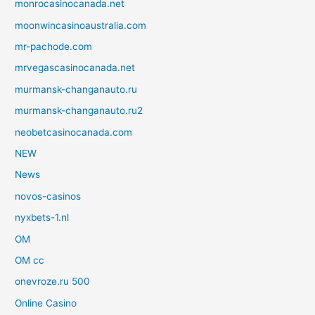
monrocasinocanada.net
moonwincasinoaustralia.com
mr-pachode.com
mrvegascasinocanada.net
murmansk-changanauto.ru
murmansk-changanauto.ru2
neobetcasinocanada.com
NEW
News
novos-casinos
nyxbets-1.nl
OM
OM cc
onevroze.ru 500
Online Casino