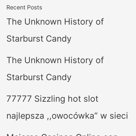
Recent Posts
The Unknown History of
Starburst Candy
The Unknown History of
Starburst Candy
77777 Sizzling hot slot
najlepsza ,,owocówka” w sieci