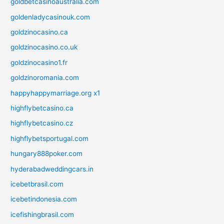
goldbetcasinoaustralia.com
goldenladycasinouk.com
goldzinocasino.ca
goldzinocasino.co.uk
goldzinocasino1.fr
goldzinoromania.com
happyhappymarriage.org x1
highflybetcasino.ca
highflybetcasino.cz
highflybetsportugal.com
hungary888poker.com
hyderabadweddingcars.in
icebetbrasil.com
icebetindonesia.com
icefishingbrasil.com