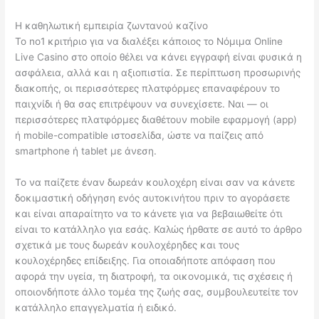
Η καθηλωτική εμπειρία ζωντανού καζίνο
Το no1 κριτήριο για να διαλέξει κάποιος το Νόμιμα Online
Live Casino στο οποίο θέλει να κάνει εγγραφή είναι φυσικά η
ασφάλεια, αλλά και η αξιοπιστία. Σε περίπτωση προσωρινής
διακοπής, οι περισσότερες πλατφόρμες επαναφέρουν το
παιχνίδι ή θα σας επιτρέψουν να συνεχίσετε. Ναι — οι
περισσότερες πλατφόρμες διαθέτουν mobile εφαρμογή (app)
ή mobile-compatible ιστοσελίδα, ώστε να παίζεις από
smartphone ή tablet με άνεση.
Το να παίζετε έναν δωρεάν κουλοχέρη είναι σαν να κάνετε
δοκιμαστική οδήγηση ενός αυτοκινήτου πριν το αγοράσετε
και είναι απαραίτητο να το κάνετε για να βεβαιωθείτε ότι
είναι το κατάλληλο για εσάς. Καλώς ήρθατε σε αυτό το άρθρο
σχετικά με τους δωρεάν κουλοχέρηδες και τους
κουλοχέρηδες επίδειξης. Για οποιαδήποτε απόφαση που
αφορά την υγεία, τη διατροφή, τα οικονομικά, τις σχέσεις ή
οποιονδήποτε άλλο τομέα της ζωής σας, συμβουλευτείτε τον
κατάλληλο επαγγελματία ή ειδικό.