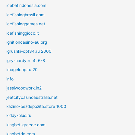
icebetindonesia.com
icefishingbrasil.com
icefishinggames.net
icefishinggioco.it
ignitioncasino-au.org
igrushki-opt34.ru 2000
igry-nardy.ru 4, 6-8
imageloop.ru 20
info
jassiwoodwork.in2
jeetcitycasinoaustralia.net
kazino-bezdepozita.store 1000
kiddy-plus.ru
kingbet-greece.com
kingbetde.com