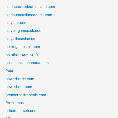
platincasinodeutschland.com
platinumcasinocanada.com
playiopt.com
playojogames.uk.com
playzillacasino.us
plinkogames.uk.com
poliklinika4rm.ru 10
posidocasinocanada.com
Post
powerbetde.com
powerbetit.com
premierbetfrancais.com
Prestamos
pribetdeutsch.com