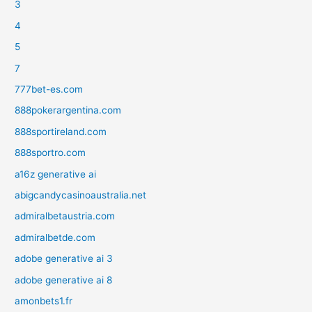
3
4
5
7
777bet-es.com
888pokerargentina.com
888sportireland.com
888sportro.com
a16z generative ai
abigcandycasinoaustralia.net
admiralbetaustria.com
admiralbetde.com
adobe generative ai 3
adobe generative ai 8
amonbets1.fr