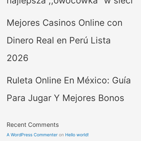
najlepsza ,,owocówka” w sieci
Mejores Casinos Online con
Dinero Real en Perú Lista
2026
Ruleta Online En México: Guía
Para Jugar Y Mejores Bonos
Recent Comments
A WordPress Commenter
on
Hello world!