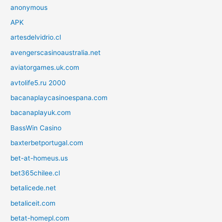
anonymous
APK
artesdelvidrio.cl
avengerscasinoaustralia.net
aviatorgames.uk.com
avtolife5.ru 2000
bacanaplaycasinoespana.com
bacanaplayuk.com
BassWin Casino
baxterbetportugal.com
bet-at-homeus.us
bet365chilee.cl
betalicede.net
betaliceit.com
betat-homepl.com