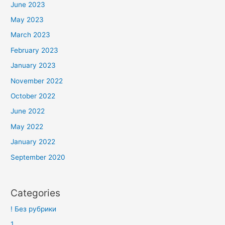
June 2023
May 2023
March 2023
February 2023
January 2023
November 2022
October 2022
June 2022
May 2022
January 2022
September 2020
Categories
! Без рубрики
1