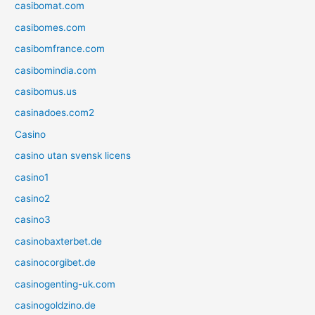
casibomat.com
casibomes.com
casibomfrance.com
casibomindia.com
casibomus.us
casinadoes.com2
Casino
casino utan svensk licens
casino1
casino2
casino3
casinobaxterbet.de
casinocorgibet.de
casinogenting-uk.com
casinogoldzino.de