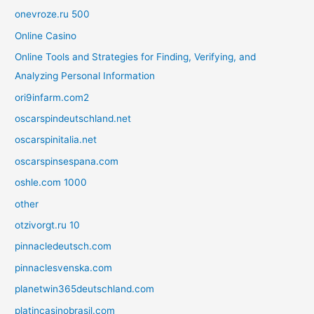
onevroze.ru 500
Online Casino
Online Tools and Strategies for Finding, Verifying, and
Analyzing Personal Information
ori9infarm.com2
oscarspindeutschland.net
oscarspinitalia.net
oscarspinsespana.com
oshle.com 1000
other
otzivorgt.ru 10
pinnacledeutsch.com
pinnaclesvenska.com
planetwin365deutschland.com
platincasinobrasil.com