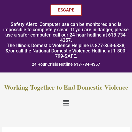
Skip
to
ESCAPE
content
Safety Alert: Computer use can be monitored and is
impossible to completely clear. If you are in danger, please
use a safer computer, call our 24-hour hotline at 618-734-
4357.
The Illinois Domestic Violence Helpline is 877-863-6338,
&/or call the National Domestic Violence Hotline at 1-800-
799-SAFE.
24 Hour Crisis Hotline 618-734-4357
Working Together to End Domestic Violence
Menu