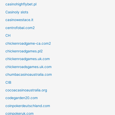
casinohighflybet.pl
Casinoly slots
casinowestace.it
centrofobal.com2
CH
chickenroadgame-ca.com2
chickenroadgames.pl2
chickenroadgames.uk.com
chickenroadsgames.uk.com
chumbacasinoaustralia.com
CIB
cocoacasinoaustralia.org
codegarden20.com
coinpokerdeutschland.com
coinpokeruk.com