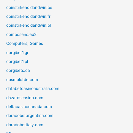
coinstrikeholdandwin.be
coinstrikeholdandwin.fr
coinstrikeholdandwin.pl
composens.eu2
Computers, Games
corgibet1.gr
corgibet1.pl
corgibets.ca
cosmolotde.com
dafabetcasinoaustralia.com
dazardscasino.com
deltacasinocanada.com
doradobetargentina.com
doradobetitaly.com