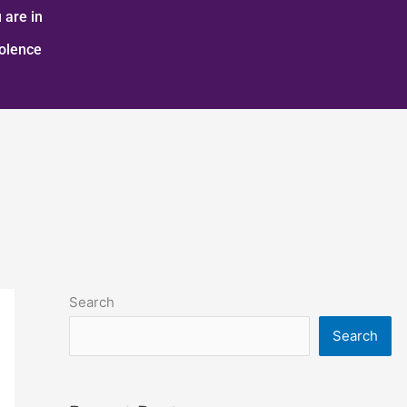
 are in
iolence
Search
Search