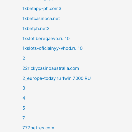
1xbetapp-ph.com3
1xbetcasinoca.net
1xbetph.net2
1xslot.beregaevo.ru 10
1xslots-oficialnyy-vhod.ru 10
2
22rickycasinoaustralia.com
2_europe-today.ru 1win 7000 RU
3
4
5
7
777bet-es.com