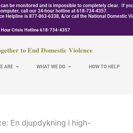
can be monitored and is impossible to completely clear. If you
computer, call our 24-hour hotline at 618-734-4357.
nce Helpline is 877-863-6338, &/or call the National Domestic V
 Hour Crisis Hotline 618-734-4357
gether to End Domestic Violence
E ARE
WHAT WE DO
HOW TO HELP
e: En djupdykning i high-