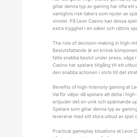
gillar denna typ av gaming har ofta ett
vanligtvis risk-takers som njuter av sp
vinster. På Leon Casino kan dessa spel
extra trygghet i en säker och rättvis spe
The role of decision-making in high-In
Beslutsfattande är en kritisk kompone
fatta snabba beslut under press, väga r
Casino har spelare tillgång till ett ut
den snabba actionen i slots till det str
Benefits of high-Intensity gaming at L
Varför väljer då spelare att delta i hi
erbjuder det en unik och spännande upp
Spelare som gillar denna typ av gamin
levererar med sitt stora utbud av spel o
Practical gameplay situations at Leon 