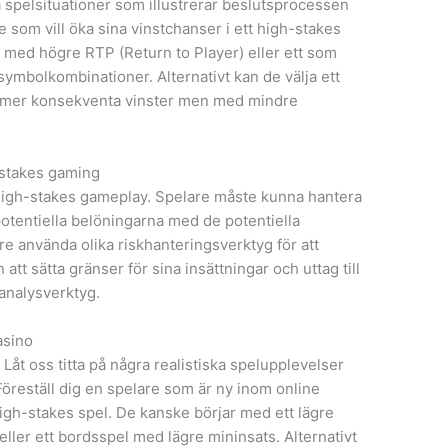
a spelsituationer som illustrerar beslutsprocessen
e som vill öka sina vinstchanser i ett high-stakes
el med högre RTP (Return to Player) eller ett som
symbolkombinationer. Alternativt kan de välja ett
 ge mer konsekventa vinster men med mindre
-stakes gaming
v high-stakes gameplay. Spelare måste kunna hantera
 potentiella belöningarna med de potentiella
e använda olika riskhanteringsverktyg för att
att sätta gränser för sina insättningar och uttag till
analysverktyg.
asino
Låt oss titta på några realistiska spelupplevelser
Föreställ dig en spelare som är ny inom online
gh-stakes spel. De kanske börjar med ett lägre
ller ett bordsspel med lägre mininsats. Alternativt