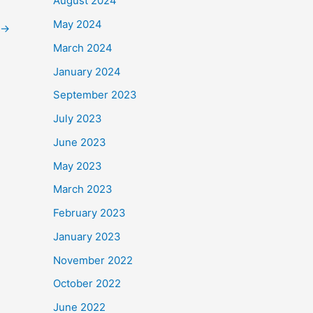
August 2024
May 2024
→
March 2024
January 2024
September 2023
July 2023
June 2023
May 2023
March 2023
February 2023
January 2023
November 2022
October 2022
June 2022