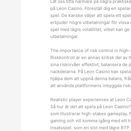
Låt oss titta närmare på några praktisk
på Leon Casino. Föreställ dig en spelar
spel. De kanske väljer att spela ett sp
erbjuder högre utbetalningar för vissa 
spel med lägre volatilitet, vilket kan
utbetalningar.
The importance of risk control in high
Riskkontroll är en annan kritisk del a
sina risknivåer effektivt, balansera de
nackdelarna. På Leon Casino kan spelar
hjälpa dem att uppnå denna balans, från 
att använda plattformens inbyggda risk
Realistic player experiences at Leon C
Så hur är det att spela på Leon Casino? 
som illustrerar high-stakes gameplay. 
gaming och vill komma igång med ett hi
insatsspel, som en slot med lägre RTP e