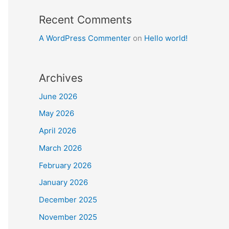
Recent Comments
A WordPress Commenter
on
Hello world!
Archives
June 2026
May 2026
April 2026
March 2026
February 2026
January 2026
December 2025
November 2025