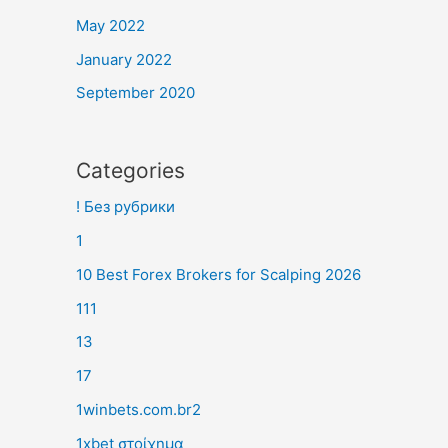
May 2022
January 2022
September 2020
Categories
! Без рубрики
1
10 Best Forex Brokers for Scalping 2026
111
13
17
1winbets.com.br2
1xbet στοίχημα