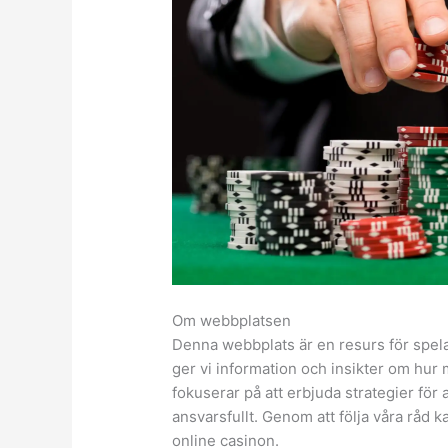
Om webbplatsen
Denna webbplats är en resurs för spelar
ger vi information och insikter om hur m
fokuserar på att erbjuda strategier för 
ansvarsfullt. Genom att följa våra råd 
online casinon.