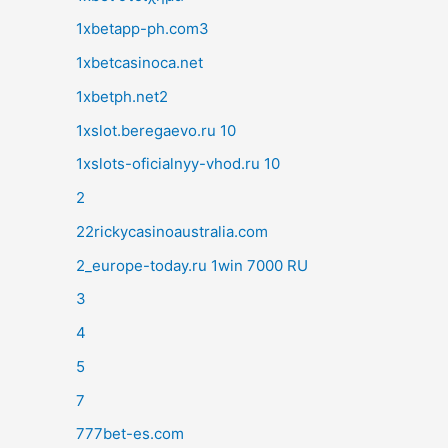
1xbetapp-ph.com3
1xbetcasinoca.net
1xbetph.net2
1xslot.beregaevo.ru 10
1xslots-oficialnyy-vhod.ru 10
2
22rickycasinoaustralia.com
2_europe-today.ru 1win 7000 RU
3
4
5
7
777bet-es.com