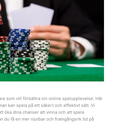
e som vill förbättra sin online spelupplevelse. Här
an kan spela på ett säkert och effektivt sätt. Vi
att öka dina chanser att vinna och att spela
kan du få en mer njutbar och framgångsrik tid på