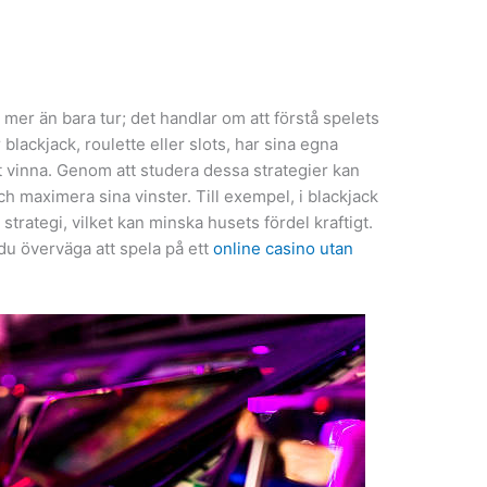
 mer än bara tur; det handlar om att förstå spelets
 blackjack, roulette eller slots, har sina egna
t vinna. Genom att studera dessa strategier kan
h maximera sina vinster. Till exempel, i blackjack
 strategi, vilket kan minska husets fördel kraftigt.
 du överväga att spela på ett
online casino utan