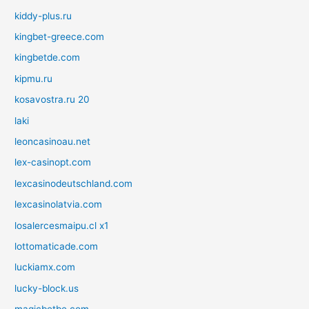
kiddy-plus.ru
kingbet-greece.com
kingbetde.com
kipmu.ru
kosavostra.ru 20
laki
leoncasinoau.net
lex-casinopt.com
lexcasinodeutschland.com
lexcasinolatvia.com
losalercesmaipu.cl x1
lottomaticade.com
luckiamx.com
lucky-block.us