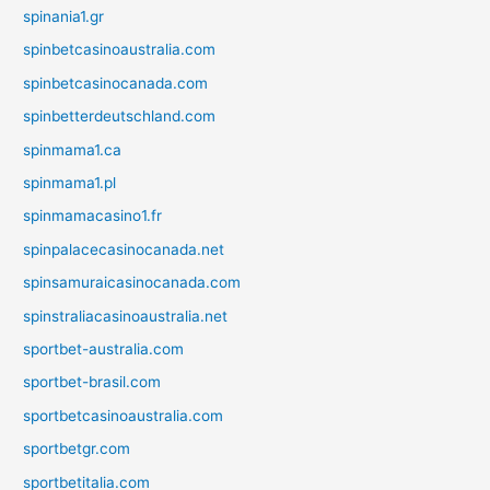
spinania1.gr
spinbetcasinoaustralia.com
spinbetcasinocanada.com
spinbetterdeutschland.com
spinmama1.ca
spinmama1.pl
spinmamacasino1.fr
spinpalacecasinocanada.net
spinsamuraicasinocanada.com
spinstraliacasinoaustralia.net
sportbet-australia.com
sportbet-brasil.com
sportbetcasinoaustralia.com
sportbetgr.com
sportbetitalia.com