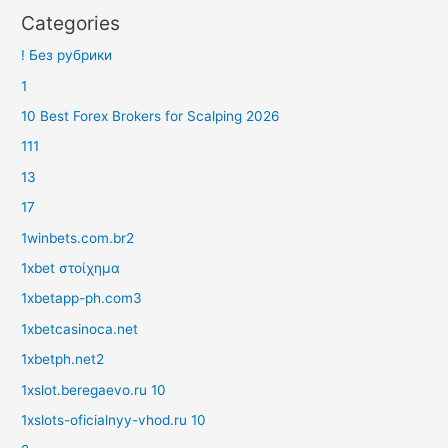
Categories
! Без рубрики
1
10 Best Forex Brokers for Scalping 2026
111
13
17
1winbets.com.br2
1xbet στοίχημα
1xbetapp-ph.com3
1xbetcasinoca.net
1xbetph.net2
1xslot.beregaevo.ru 10
1xslots-oficialnyy-vhod.ru 10