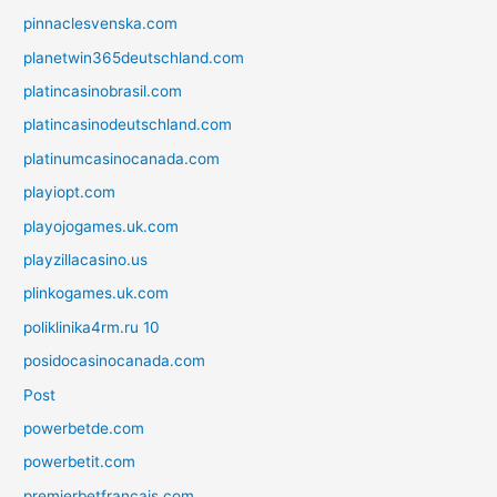
pinnaclesvenska.com
planetwin365deutschland.com
platincasinobrasil.com
platincasinodeutschland.com
platinumcasinocanada.com
playiopt.com
playojogames.uk.com
playzillacasino.us
plinkogames.uk.com
poliklinika4rm.ru 10
posidocasinocanada.com
Post
powerbetde.com
powerbetit.com
premierbetfrancais.com