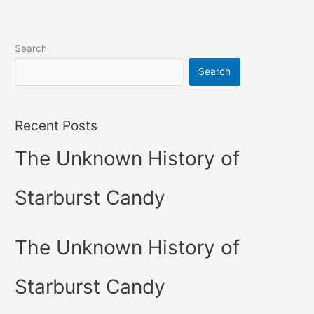
Search
Search
Recent Posts
The Unknown History of
Starburst Candy
The Unknown History of
Starburst Candy