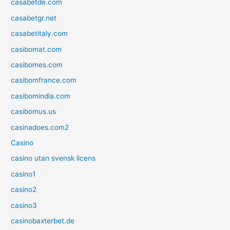
casabetde.com
casabetgr.net
casabetitaly.com
casibomat.com
casibomes.com
casibomfrance.com
casibomindia.com
casibomus.us
casinadoes.com2
Casino
casino utan svensk licens
casino1
casino2
casino3
casinobaxterbet.de