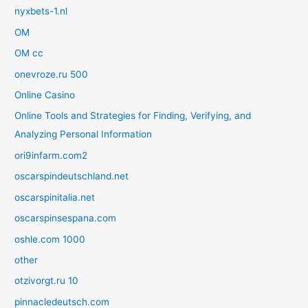
nyxbets-1.nl
OM
OM cc
onevroze.ru 500
Online Casino
Online Tools and Strategies for Finding, Verifying, and
Analyzing Personal Information
ori9infarm.com2
oscarspindeutschland.net
oscarspinitalia.net
oscarspinsespana.com
oshle.com 1000
other
otzivorgt.ru 10
pinnacledeutsch.com