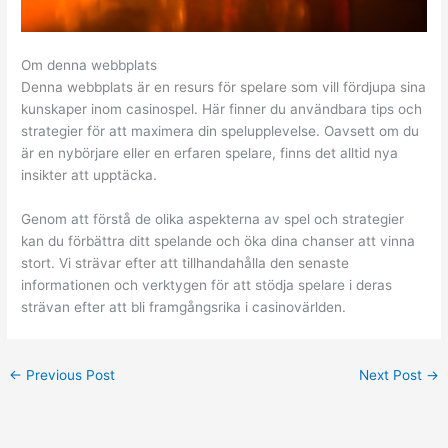
Om denna webbplats
Denna webbplats är en resurs för spelare som vill fördjupa sina
kunskaper inom casinospel. Här finner du användbara tips och
strategier för att maximera din spelupplevelse. Oavsett om du
är en nybörjare eller en erfaren spelare, finns det alltid nya
insikter att upptäcka.
Genom att förstå de olika aspekterna av spel och strategier
kan du förbättra ditt spelande och öka dina chanser att vinna
stort. Vi strävar efter att tillhandahålla den senaste
informationen och verktygen för att stödja spelare i deras
strävan efter att bli framgångsrika i casinovärlden.
←
Previous Post
Next Post
→