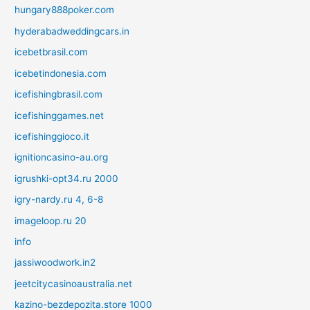
hungary888poker.com
hyderabadweddingcars.in
icebetbrasil.com
icebetindonesia.com
icefishingbrasil.com
icefishinggames.net
icefishinggioco.it
ignitioncasino-au.org
igrushki-opt34.ru 2000
igry-nardy.ru 4, 6-8
imageloop.ru 20
info
jassiwoodwork.in2
jeetcitycasinoaustralia.net
kazino-bezdepozita.store 1000