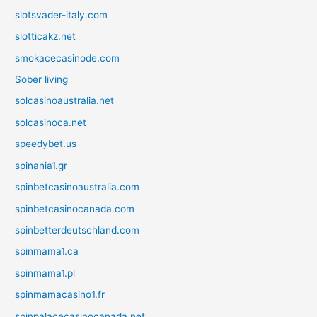
slotsvader-italy.com
slotticakz.net
smokacecasinode.com
Sober living
solcasinoaustralia.net
solcasinoca.net
speedybet.us
spinania1.gr
spinbetcasinoaustralia.com
spinbetcasinocanada.com
spinbetterdeutschland.com
spinmama1.ca
spinmama1.pl
spinmamacasino1.fr
spinpalacecasinocanada.net