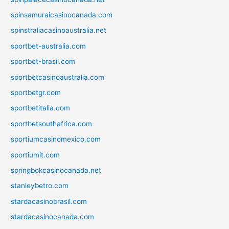
spinsamuraicasinocanada.com
spinstraliacasinoaustralia.net
sportbet-australia.com
sportbet-brasil.com
sportbetcasinoaustralia.com
sportbetgr.com
sportbetitalia.com
sportbetsouthafrica.com
sportiumcasinomexico.com
sportiumit.com
springbokcasinocanada.net
stanleybetro.com
stardacasinobrasil.com
stardacasinocanada.com