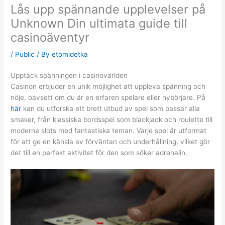
Lås upp spännande upplevelser på
Unknown Din ultimata guide till
casinoäventyr
/
Public
/ By
etomidetka
Upptäck spänningen i casinovärlden
Casinon erbjuder en unik möjlighet att uppleva spänning och
nöje, oavsett om du är en erfaren spelare eller nybörjare. På
här
kan du utforska ett brett utbud av spel som passar alla
smaker, från klassiska bordsspel som blackjack och roulette till
moderna slots med fantastiska teman. Varje spel är utformat
för att ge en känsla av förväntan och underhållning, vilket gör
det till en perfekt aktivitet för den som söker adrenalin.