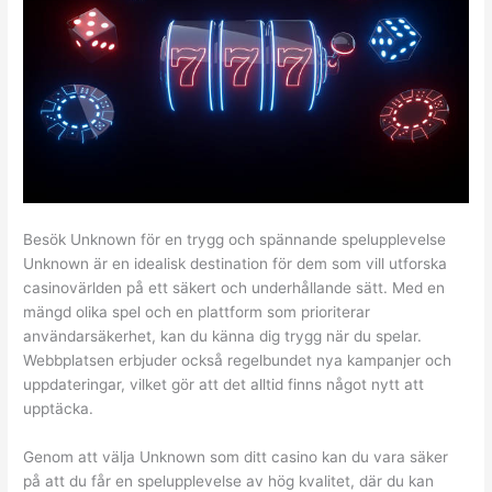
Besök Unknown för en trygg och spännande spelupplevelse
Unknown är en idealisk destination för dem som vill utforska
casinovärlden på ett säkert och underhållande sätt. Med en
mängd olika spel och en plattform som prioriterar
användarsäkerhet, kan du känna dig trygg när du spelar.
Webbplatsen erbjuder också regelbundet nya kampanjer och
uppdateringar, vilket gör att det alltid finns något nytt att
upptäcka.
Genom att välja Unknown som ditt casino kan du vara säker
på att du får en spelupplevelse av hög kvalitet, där du kan