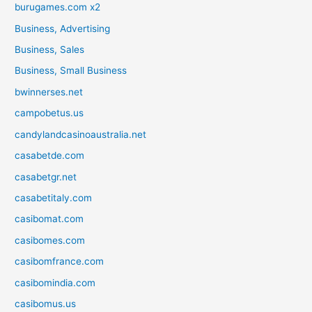
burugames.com x2
Business, Advertising
Business, Sales
Business, Small Business
bwinnerses.net
campobetus.us
candylandcasinoaustralia.net
casabetde.com
casabetgr.net
casabetitaly.com
casibomat.com
casibomes.com
casibomfrance.com
casibomindia.com
casibomus.us