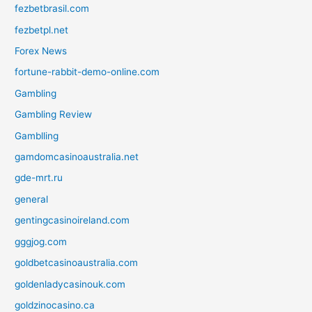
fezbetbrasil.com
fezbetpl.net
Forex News
fortune-rabbit-demo-online.com
Gambling
Gambling Review
Gamblling
gamdomcasinoaustralia.net
gde-mrt.ru
general
gentingcasinoireland.com
gggjog.com
goldbetcasinoaustralia.com
goldenladycasinouk.com
goldzinocasino.ca