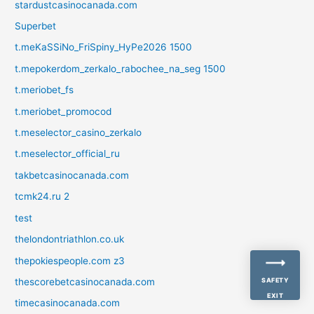
stardustcasinocanada.com
Superbet
t.meKaSSiNo_FriSpiny_HyPe2026 1500
t.mepokerdom_zerkalo_rabochee_na_seg 1500
t.meriobet_fs
t.meriobet_promocod
t.meselector_casino_zerkalo
t.meselector_official_ru
takbetcasinocanada.com
tcmk24.ru 2
test
thelondontriathlon.co.uk
thepokiespeople.com z3
thescorebetcasinocanada.com
SAFETY
EXIT
timecasinocanada.com