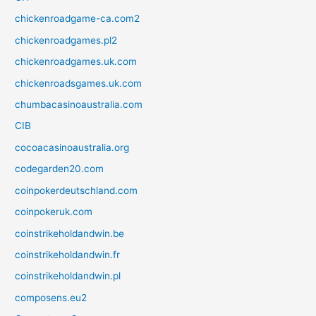
chickenroadgame-ca.com2
chickenroadgames.pl2
chickenroadgames.uk.com
chickenroadsgames.uk.com
chumbacasinoaustralia.com
CIB
cocoacasinoaustralia.org
codegarden20.com
coinpokerdeutschland.com
coinpokeruk.com
coinstrikeholdandwin.be
coinstrikeholdandwin.fr
coinstrikeholdandwin.pl
composens.eu2