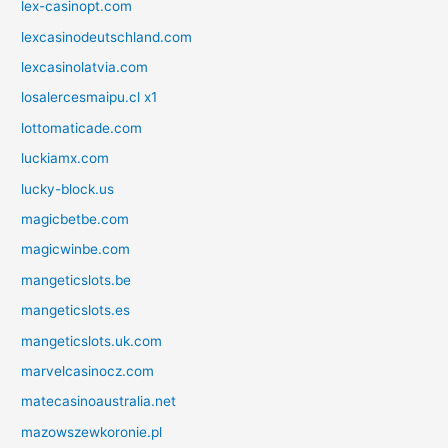
lex-casinopt.com
lexcasinodeutschland.com
lexcasinolatvia.com
losalercesmaipu.cl x1
lottomaticade.com
luckiamx.com
lucky-block.us
magicbetbe.com
magicwinbe.com
mangeticslots.be
mangeticslots.es
mangeticslots.uk.com
marvelcasinocz.com
matecasinoaustralia.net
mazowszewkoronie.pl