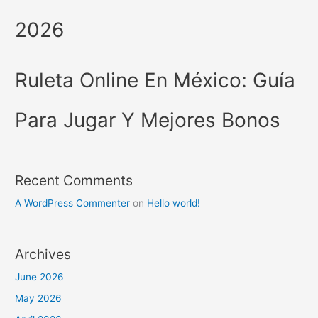
2026
Ruleta Online En México: Guía
Para Jugar Y Mejores Bonos
Recent Comments
A WordPress Commenter
on
Hello world!
Archives
June 2026
May 2026