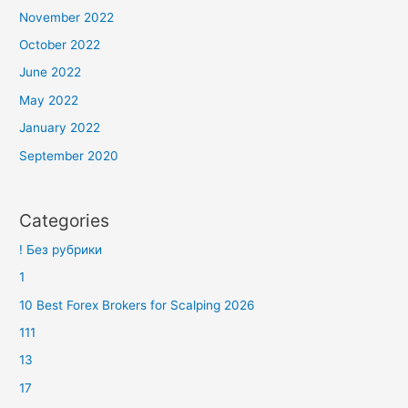
November 2022
October 2022
June 2022
May 2022
January 2022
September 2020
Categories
! Без рубрики
1
10 Best Forex Brokers for Scalping 2026
111
13
17