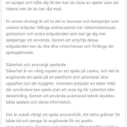
en budget och hålla dig till den kan du njuta av spelet utan att
riskera mer än du har råd med.
En annan strategi är att ta del av bonusar och kampanjer som
casinot erbjuder. Många onlinecasinon har välkomstbonusar,
gratissnurr och andra erbjudanden som kan ge dig mer
spelpengar att använda. Genom att utnyttja dessa
erbjudanden kan du öka dina vinstchanser och förlänga din
spelupplevelse.
Säkerhet och ansvarigt spelande
Säkerhet är en viktig aspekt av att spela på casino, och det är
avgörande att spela på en plattform som prioriterar dina
uppgifter och din trygghet. Unknown erbjuder en säker miljö
där användare kan spela utan att oroa sig för cyberhot eller
dataintrång. Genom att använda avancerad teknik skyddas
både spelare och deras information.
Det är också viktigt att spela ansvarsfullt. Att sätta gränser för
både tid och pengar är avgörande för en positiv