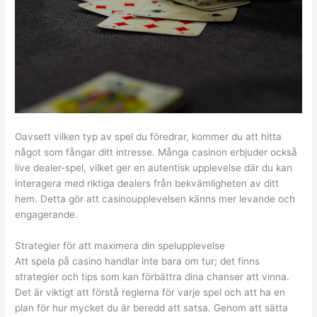
Oavsett vilken typ av spel du föredrar, kommer du att hitta
något som fångar ditt intresse. Många casinon erbjuder också
live dealer-spel, vilket ger en autentisk upplevelse där du kan
interagera med riktiga dealers från bekvämligheten av ditt
hem. Detta gör att casinoupplevelsen känns mer levande och
engagerande.
Strategier för att maximera din spelupplevelse
Att spela på casino handlar inte bara om tur; det finns
strategier och tips som kan förbättra dina chanser att vinna.
Det är viktigt att förstå reglerna för varje spel och att ha en
plan för hur mycket du är beredd att satsa. Genom att sätta