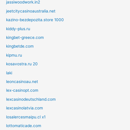
jassiwoodwork.in2
jeetcitycasinoaustralia.net
kazino-bezdepozita.store 1000
kiddy-plus.ru
kingbet-greece.com
kingbetde.com
kipmu.ru
kosavostra.ru 20
laki
leoncasinoau.net
lex-casinopt.com
lexcasinodeutschland.com
lexcasinolatvia.com
losalercesmaipu.cl x1
lottomaticade.com