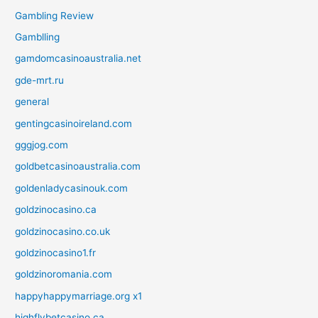
Gambling Review
Gamblling
gamdomcasinoaustralia.net
gde-mrt.ru
general
gentingcasinoireland.com
gggjog.com
goldbetcasinoaustralia.com
goldenladycasinouk.com
goldzinocasino.ca
goldzinocasino.co.uk
goldzinocasino1.fr
goldzinoromania.com
happyhappymarriage.org x1
highflybetcasino.ca