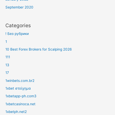
September 2020
Categories
! Без рубрики
1
10 Best Forex Brokers for Scalping 2026
111
13
17
1winbets.com.br2
1xbet στοίχημα
1xbetapp-ph.com3
1xbetcasinoca.net
1xbetph.net2