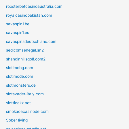
roosterbetcasinoaustralia.com
royalcasinopakistan.com
savaspin1.be
savaspin1.es
savaspinsdeutschland.com
sedicomsenegal.sn2
shandinhillsgolf.com2
slotimobg.com
slotimode.com
slotmonsters.de
slotsvader-italy.com
slotticakz.net
smokacecasinode.com
Sober living
solcasinoaustralia.net