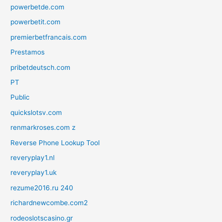
powerbetde.com
powerbetit.com
premierbetfrancais.com
Prestamos
pribetdeutsch.com
PT
Public
quickslotsv.com
renmarkroses.com z
Reverse Phone Lookup Tool
reveryplay1.nl
reveryplay1.uk
rezume2016.ru 240
richardnewcombe.com2
rodeoslotscasino.gr