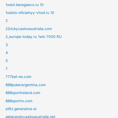
1xslot.beregaevo.ru 10
1xslots-oficialnyy-vhod.ru 10
2
22rickycasinoaustralia.com
2_europe-today.ru 1win 7000 RU
3
4
5
7
777bet-es.com
888pokerargentina.com
888sportireland.com
888sportro.com
a16z generative ai
abigcandycasinoaustralia.net