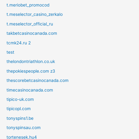
t.meriobet_promocod
t.meselector_casino_zerkalo
t.meselector_official_ru
takbetcasinocanada.com
tcmk24.ru 2
test
thelondontriathlon.co.uk
thepokiespeople.com z3
thescorebetcasinocanada.com
timecasinocanada.com
tipico-uk.com
tipicopl.com
tonyspins1.be
tonyspinsau.com
tortenesek.hu4