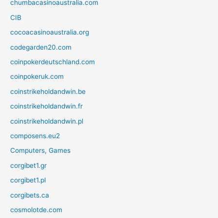
chumbacasinoaustralia.com
CIB
cocoacasinoaustralia.org
codegarden20.com
coinpokerdeutschland.com
coinpokeruk.com
coinstrikeholdandwin.be
coinstrikeholdandwin.fr
coinstrikeholdandwin.pl
composens.eu2
Computers, Games
corgibet1.gr
corgibet1.pl
corgibets.ca
cosmolotde.com