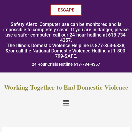
Skip
to
ESCAPE
content
Safety Alert: Computer use can be monitored and is
impossible to completely clear. If you are in danger, please
use a safer computer, call our 24-hour hotline at 618-734-
4357.
The Illinois Domestic Violence Helpline is 877-863-6338,
&/or call the National Domestic Violence Hotline at 1-800-
799-SAFE.
24 Hour Crisis Hotline 618-734-4357
Working Together to End Domestic Violence
Menu