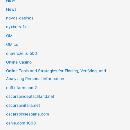
NEW
News
novos-casinos
nyxbets-1.nl
OM
OM cc
onevroze.ru 500
Online Casino
Online Tools and Strategies for Finding, Verifying, and
Analyzing Personal Information
ori9infarm.com2
oscarspindeutschland.net
oscarspinitalia.net
oscarspinsespana.com
oshle.com 1000