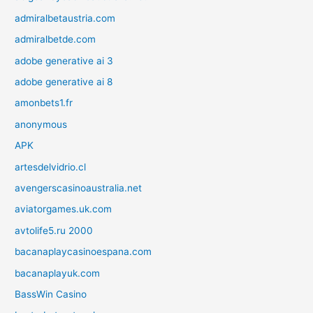
admiralbetaustria.com
admiralbetde.com
adobe generative ai 3
adobe generative ai 8
amonbets1.fr
anonymous
APK
artesdelvidrio.cl
avengerscasinoaustralia.net
aviatorgames.uk.com
avtolife5.ru 2000
bacanaplaycasinoespana.com
bacanaplayuk.com
BassWin Casino