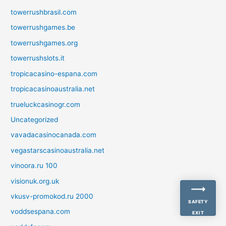
towerrushbrasil.com
towerrushgames.be
towerrushgames.org
towerrushslots.it
tropicacasino-espana.com
tropicacasinoaustralia.net
trueluckcasinogr.com
Uncategorized
vavadacasinocanada.com
vegastarscasinoaustralia.net
vinoora.ru 100
visionuk.org.uk
vkusv-promokod.ru 2000
SAFETY
voddsespana.com
EXIT