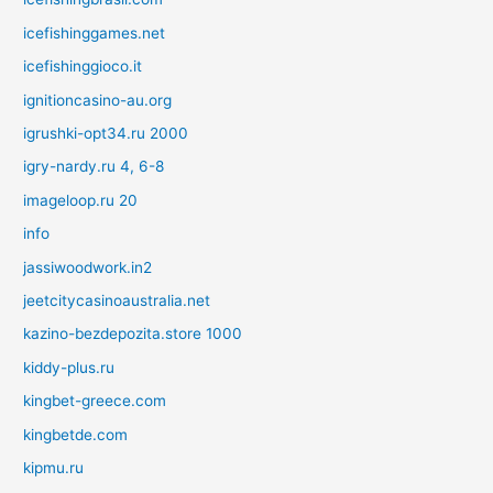
icefishinggames.net
icefishinggioco.it
ignitioncasino-au.org
igrushki-opt34.ru 2000
igry-nardy.ru 4, 6-8
imageloop.ru 20
info
jassiwoodwork.in2
jeetcitycasinoaustralia.net
kazino-bezdepozita.store 1000
kiddy-plus.ru
kingbet-greece.com
kingbetde.com
kipmu.ru