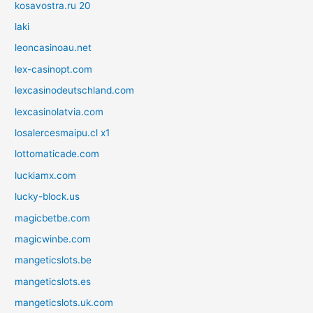
kosavostra.ru 20
laki
leoncasinoau.net
lex-casinopt.com
lexcasinodeutschland.com
lexcasinolatvia.com
losalercesmaipu.cl x1
lottomaticade.com
luckiamx.com
lucky-block.us
magicbetbe.com
magicwinbe.com
mangeticslots.be
mangeticslots.es
mangeticslots.uk.com