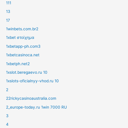
111
13
17
1winbets.com.br2
1xbet στοίχημα
1xbetapp-ph.com3
1xbetcasinoca.net
1xbetph.net2
1xslot.beregaevo.ru 10
1xslots-oficialnyy-vhod.ru 10
2
22rickycasinoaustralia.com
2_europe-today.ru 1win 7000 RU
3
4