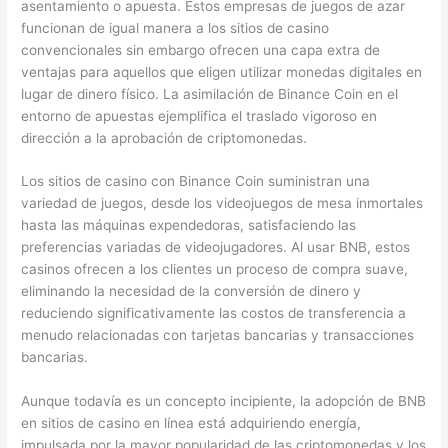
asentamiento o apuesta. Estos empresas de juegos de azar
funcionan de igual manera a los sitios de casino
convencionales sin embargo ofrecen una capa extra de
ventajas para aquellos que eligen utilizar monedas digitales en
lugar de dinero físico. La asimilación de Binance Coin en el
entorno de apuestas ejemplifica el traslado vigoroso en
dirección a la aprobación de criptomonedas.
Los sitios de casino con Binance Coin suministran una
variedad de juegos, desde los videojuegos de mesa inmortales
hasta las máquinas expendedoras, satisfaciendo las
preferencias variadas de videojugadores. Al usar BNB, estos
casinos ofrecen a los clientes un proceso de compra suave,
eliminando la necesidad de la conversión de dinero y
reduciendo significativamente las costos de transferencia a
menudo relacionadas con tarjetas bancarias y transacciones
bancarias.
Aunque todavía es un concepto incipiente, la adopción de BNB
en sitios de casino en línea está adquiriendo energía,
impulsada por la mayor popularidad de las criptomonedas y los