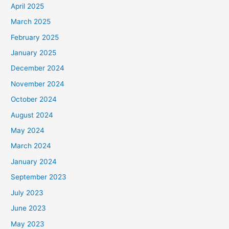
April 2025
March 2025
February 2025
January 2025
December 2024
November 2024
October 2024
August 2024
May 2024
March 2024
January 2024
September 2023
July 2023
June 2023
May 2023