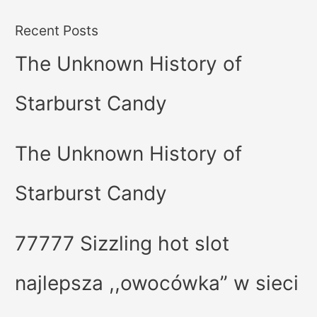
Recent Posts
The Unknown History of
Starburst Candy
The Unknown History of
Starburst Candy
77777 Sizzling hot slot
najlepsza ,,owocówka” w sieci