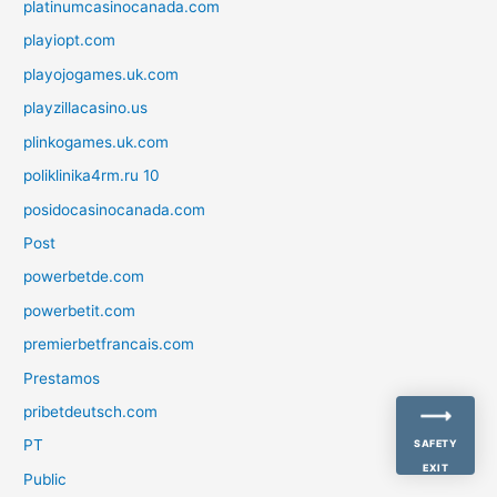
platinumcasinocanada.com
playiopt.com
playojogames.uk.com
playzillacasino.us
plinkogames.uk.com
poliklinika4rm.ru 10
posidocasinocanada.com
Post
powerbetde.com
powerbetit.com
premierbetfrancais.com
Prestamos
pribetdeutsch.com
PT
SAFETY
EXIT
Public