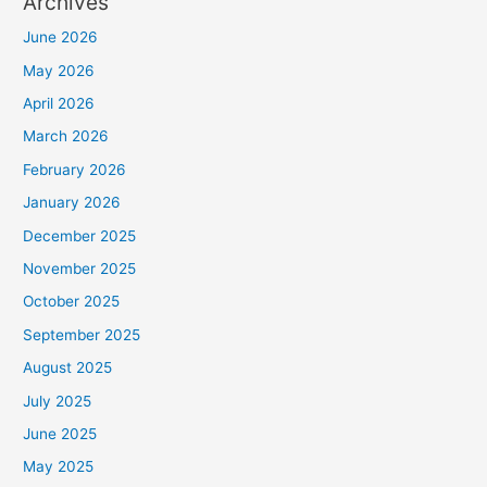
Archives
June 2026
May 2026
April 2026
March 2026
February 2026
January 2026
December 2025
November 2025
October 2025
September 2025
August 2025
July 2025
June 2025
May 2025