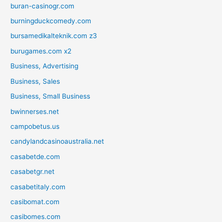
buran-casinogr.com
burningduckcomedy.com
bursamedikalteknik.com z3
burugames.com x2
Business, Advertising
Business, Sales
Business, Small Business
bwinnerses.net
campobetus.us
candylandcasinoaustralia.net
casabetde.com
casabetgr.net
casabetitaly.com
casibomat.com
casibomes.com