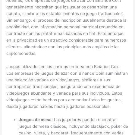
Además, los empresas de juegos de azar con Binance Coin
generalmente necesitan que los usuarios desarrollen una
cuenta, similar a los establecimientos de juego tradicionales.
Sin embargo, el proceso de inscripción usualmente destaca la
anonimidad, con información personal marginal requerida en
contraste con las plataformas basadas en fiat. Este enfoque
en la privacidad es un atractivo considerable para numerosos
clientes, alineándose con los principios más amplios de las
criptomonedas.
Juegos utilizados en los casinos en línea con Binance Coin
Los empresas de juegos de azar con Binance Coin suministran
una selección variada de videojuegos, similares a sus
contrapartes tradicionales, asegurando una experiencia de
videojuegos abundante y variada para sus individuos. Estos
videojuegos están hechos para acomodar todos los gustos,
desde jugadores hábiles hasta jugadores ocasionales.
Juegos de mesa:
Los jugadores pueden encontrar
juegos de mesa clásicos, incluyendo blackjack, póker de
casino, ruleta, y baccarat, frecuentemente con varias