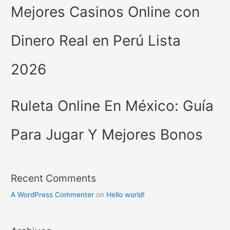
Mejores Casinos Online con
Dinero Real en Perú Lista
2026
Ruleta Online En México: Guía
Para Jugar Y Mejores Bonos
Recent Comments
A WordPress Commenter
on
Hello world!