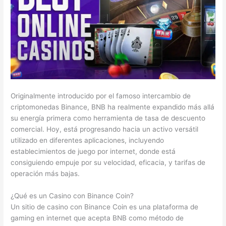
Originalmente introducido por el famoso intercambio de
criptomonedas Binance, BNB ha realmente expandido más allá
su energía primera como herramienta de tasa de descuento
comercial. Hoy, está progresando hacia un activo versátil
utilizado en diferentes aplicaciones, incluyendo
establecimientos de juego por internet, donde está
consiguiendo empuje por su velocidad, eficacia, y tarifas de
operación más bajas.
¿Qué es un Casino con Binance Coin?
Un sitio de casino con Binance Coin es una plataforma de
gaming en internet que acepta BNB como método de