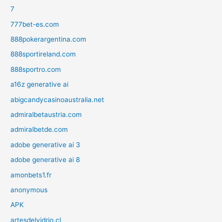
7
777bet-es.com
888pokerargentina.com
888sportireland.com
888sportro.com
a16z generative ai
abigcandycasinoaustralia.net
admiralbetaustria.com
admiralbetde.com
adobe generative ai 3
adobe generative ai 8
amonbets1.fr
anonymous
APK
artesdelvidrio.cl