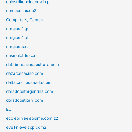
coinstrikeholdandwin.pl
composens.eu2
Computers, Games
corgibet1.gr
corgibet1.pl
corgibets.ca
cosmolotde.com
dafabetcasinoaustralia.com
dazardscasino.com
deltacasinocanada.com
doradobetargentina.com
doradobetitaly.com
EC
ecolepriveelaplume.com z2
evelknievelapp.com2