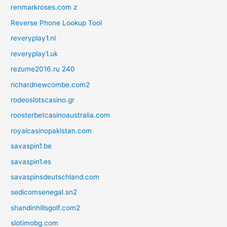
renmarkroses.com z
Reverse Phone Lookup Tool
reveryplay1.nl
reveryplay1.uk
rezume2016.ru 240
richardnewcombe.com2
rodeoslotscasino.gr
roosterbetcasinoaustralia.com
royalcasinopakistan.com
savaspin1.be
savaspin1.es
savaspinsdeutschland.com
sedicomsenegal.sn2
shandinhillsgolf.com2
slotimobg.com