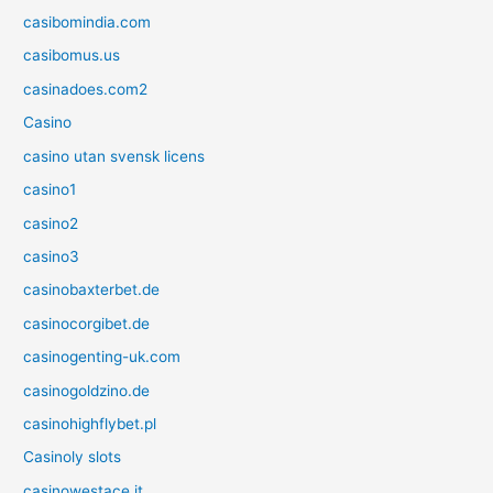
casibomindia.com
casibomus.us
casinadoes.com2
Casino
casino utan svensk licens
casino1
casino2
casino3
casinobaxterbet.de
casinocorgibet.de
casinogenting-uk.com
casinogoldzino.de
casinohighflybet.pl
Casinoly slots
casinowestace.it