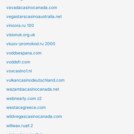
vavadacasinocanada.com
vegastarscasinoaustralia.net
vinoora.ru 100
visionuk.org.uk
vkusv-promokod.ru 2000
voddsespana.com
voddsfr.com
voxcasino1.nl
vulkancasinodeutschland.com
wazambacasinocanada.net
webnearly.com z2
westacegreece.com
wildvegascasinocanada.com
willwax.ruall 2