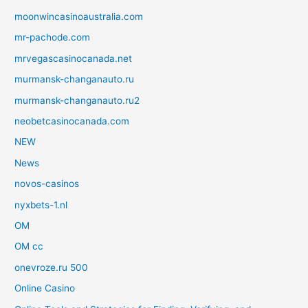
moonwincasinoaustralia.com
mr-pachode.com
mrvegascasinocanada.net
murmansk-changanauto.ru
murmansk-changanauto.ru2
neobetcasinocanada.com
NEW
News
novos-casinos
nyxbets-1.nl
OM
OM cc
onevroze.ru 500
Online Casino