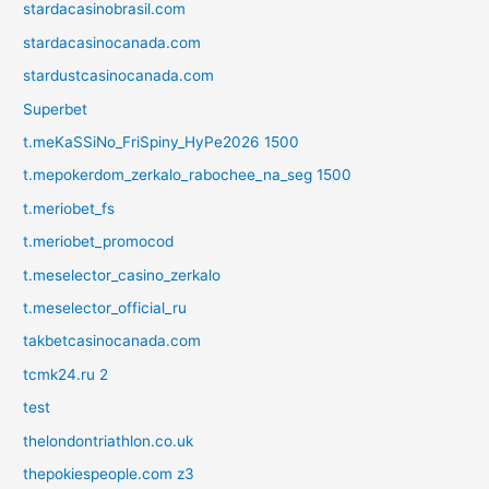
stardacasinobrasil.com
stardacasinocanada.com
stardustcasinocanada.com
Superbet
t.meKaSSiNo_FriSpiny_HyPe2026 1500
t.mepokerdom_zerkalo_rabochee_na_seg 1500
t.meriobet_fs
t.meriobet_promocod
t.meselector_casino_zerkalo
t.meselector_official_ru
takbetcasinocanada.com
tcmk24.ru 2
test
thelondontriathlon.co.uk
thepokiespeople.com z3