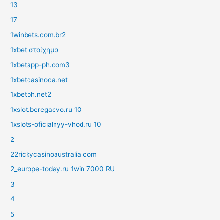
13
17
1winbets.com.br2
1xbet στοίχημα
1xbetapp-ph.com3
1xbetcasinoca.net
1xbetph.net2
1xslot.beregaevo.ru 10
1xslots-oficialnyy-vhod.ru 10
2
22rickycasinoaustralia.com
2_europe-today.ru 1win 7000 RU
3
4
5