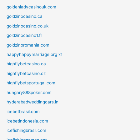
goldenladycasinouk.com
goldzinocasino.ca
goldzinocasino.co.uk
goldzinocasino1.fr
goldzinoromania.com
happyhappymarriage.org x1
highflybetcasino.ca
highflybetcasino.cz
highflybetsportugal.com
hungary888poker.com
hyderabadweddingcars.in
icebetbrasil.com
icebetindonesia.com
icefishingbrasil.com
icefishinggames.net