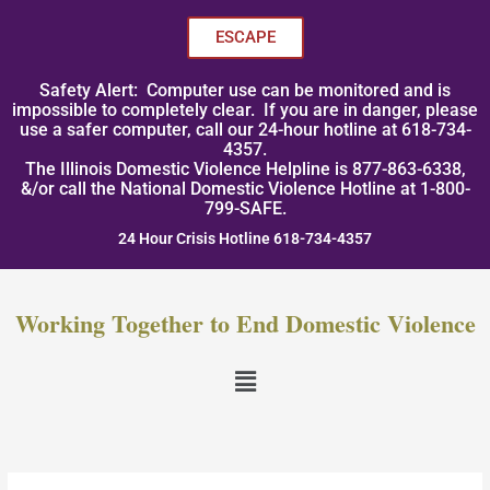
Skip
to
ESCAPE
content
Safety Alert: Computer use can be monitored and is
impossible to completely clear. If you are in danger, please
use a safer computer, call our 24-hour hotline at 618-734-
4357.
The Illinois Domestic Violence Helpline is 877-863-6338,
&/or call the National Domestic Violence Hotline at 1-800-
799-SAFE.
24 Hour Crisis Hotline 618-734-4357
Working Together to End Domestic Violence
Menu