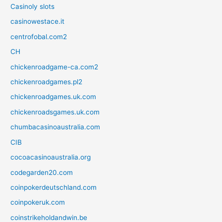
Casinoly slots
casinowestace.it
centrofobal.com2
CH
chickenroadgame-ca.com2
chickenroadgames.pl2
chickenroadgames.uk.com
chickenroadsgames.uk.com
chumbacasinoaustralia.com
CIB
cocoacasinoaustralia.org
codegarden20.com
coinpokerdeutschland.com
coinpokeruk.com
coinstrikeholdandwin.be