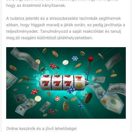
hogy az érzelmeid irányítsanak.
A tudatos jelenlét és a stresszkezelési technikák segíthetnek
abban, hogy higgadt maradj a játék során, ez pedig javíthatja a
teljesítményedet. Tanulmányozd a saját reakcióidat és tanulj
meg jól reagálni különböző játékhelyzetekben.
Online kaszinók és a jövő lehetőségei