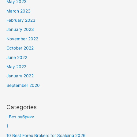
May 2023
March 2023
February 2023
January 2023
November 2022
October 2022
June 2022
May 2022
January 2022
September 2020
Categories
! Без рубрики
1
10 Best Forex Brokers for Scalping 2026