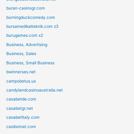
buran-casinogr.com
burningduckcomedy.com
bursamedikalteknik.com z3
burugames.com x2
Business, Advertising
Business, Sales
Business, Small Business
bwinnerses.net
campobetus.us
candylandcasinoaustralia.net
casabetde.com
casabetgr.net
casabetitaly.com
casibomat.com