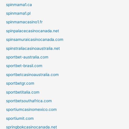
spinmama1.ca
spinmama1.pl
spinmamacasino1.fr
spinpalacecasinocanada.net
spinsamuraicasinocanada.com
spinstraliacasinoaustralia.net
sportbet-australia.com
sportbet-brasil.com
sportbetcasinoaustralia.com
sportbetgr.com
sportbetitalia.com
sportbetsouthafrica.com
sportiumcasinomexico.com
sportiumit.com
springbokcasinocanada.net