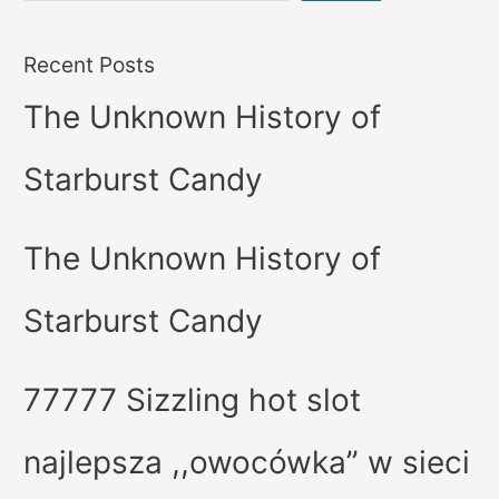
Recent Posts
The Unknown History of
Starburst Candy
The Unknown History of
Starburst Candy
77777 Sizzling hot slot
najlepsza ,,owocówka” w sieci