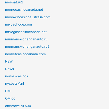
moi-sat.ru2
monrocasinocanada.net
moonwincasinoaustralia.com
mr-pachode.com
mrvegascasinocanada.net
murmansk-changanauto.ru
murmansk-changanauto.ru2
neobetcasinocanada.com
NEW
News
novos-casinos
nyxbets-1.nl
OM
OM cc
onevroze.ru 500