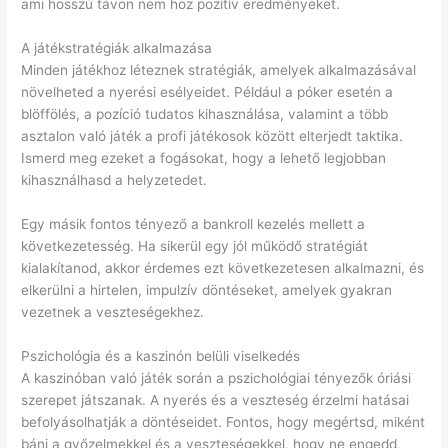
ami hosszú távon nem hoz pozitív eredményeket.
A játékstratégiák alkalmazása
Minden játékhoz léteznek stratégiák, amelyek alkalmazásával
növelheted a nyerési esélyeidet. Például a póker esetén a
blöffölés, a pozíció tudatos kihasználása, valamint a több
asztalon való játék a profi játékosok között elterjedt taktika.
Ismerd meg ezeket a fogásokat, hogy a lehető legjobban
kihasználhasd a helyzetedet.
Egy másik fontos tényező a bankroll kezelés mellett a
következetesség. Ha sikerül egy jól működő stratégiát
kialakítanod, akkor érdemes ezt következetesen alkalmazni, és
elkerülni a hirtelen, impulzív döntéseket, amelyek gyakran
vezetnek a veszteségekhez.
Pszichológia és a kaszinón belüli viselkedés
A kaszinóban való játék során a pszichológiai tényezők óriási
szerepet játszanak. A nyerés és a veszteség érzelmi hatásai
befolyásolhatják a döntéseidet. Fontos, hogy megértsd, miként
bánj a győzelmekkel és a veszteségekkel, hogy ne engedd,