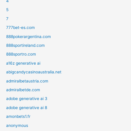
4
5
7
777bet-es.com
888pokerargentina.com
888sportireland.com
888sportro.com
a16z generative ai
abigcandycasinoaustralia.net
admiralbetaustria.com
admiralbetde.com
adobe generative ai 3
adobe generative ai 8
amonbets1.fr
anonymous