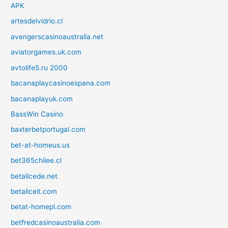
APK
artesdelvidrio.cl
avengerscasinoaustralia.net
aviatorgames.uk.com
avtolife5.ru 2000
bacanaplaycasinoespana.com
bacanaplayuk.com
BassWin Casino
baxterbetportugal.com
bet-at-homeus.us
bet365chilee.cl
betalicede.net
betaliceit.com
betat-homepl.com
betfredcasinoaustralia.com