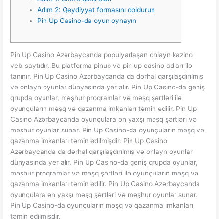
Adım 2: Qeydiyyat formasını doldurun
Pin Up Casino-da oyun oynayın
Pin Up Casino Azərbaycanda populyarlaşan onlayn kazino
veb-saytıdır. Bu platforma pinup və pin up casino adları ilə
tanınır. Pin Up Casino Azərbaycanda da dərhal qarşılaşdırılmış
və onlayn oyunlar dünyasında yer alır. Pin Up Casino-da geniş
qrupda oyunlar, məşhur proqramlar və məşq şərtləri ilə
oyunçuların məşq və qazanma imkanları təmin edilir. Pin Up
Casino Azərbaycanda oyunçulara ən yaxşı məşq şərtləri və
məşhur oyunlar sunar. Pin Up Casino-da oyunçuların məşq və
qazanma imkanları təmin edilmişdir. Pin Up Casino
Azərbaycanda da dərhal qarşılaşdırılmış və onlayn oyunlar
dünyasında yer alır. Pin Up Casino-da geniş qrupda oyunlar,
məşhur proqramlar və məşq şərtləri ilə oyunçuların məşq və
qazanma imkanları təmin edilir. Pin Up Casino Azərbaycanda
oyunçulara ən yaxşı məşq şərtləri və məşhur oyunlar sunar.
Pin Up Casino-da oyunçuların məşq və qazanma imkanları
təmin edilmişdir.