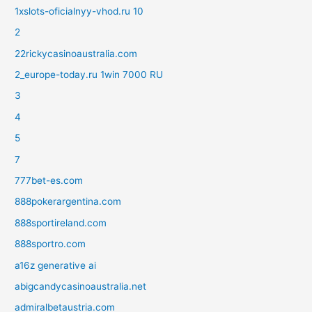
1xslots-oficialnyy-vhod.ru 10
2
22rickycasinoaustralia.com
2_europe-today.ru 1win 7000 RU
3
4
5
7
777bet-es.com
888pokerargentina.com
888sportireland.com
888sportro.com
a16z generative ai
abigcandycasinoaustralia.net
admiralbetaustria.com