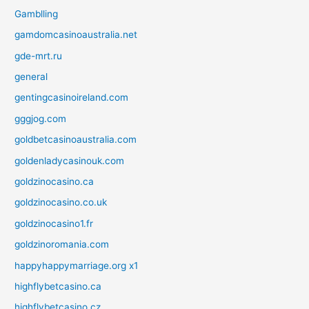
Gamblling
gamdomcasinoaustralia.net
gde-mrt.ru
general
gentingcasinoireland.com
gggjog.com
goldbetcasinoaustralia.com
goldenladycasinouk.com
goldzinocasino.ca
goldzinocasino.co.uk
goldzinocasino1.fr
goldzinoromania.com
happyhappymarriage.org x1
highflybetcasino.ca
highflybetcasino.cz