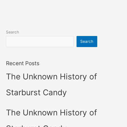
Search
Search
Recent Posts
The Unknown History of
Starburst Candy
The Unknown History of