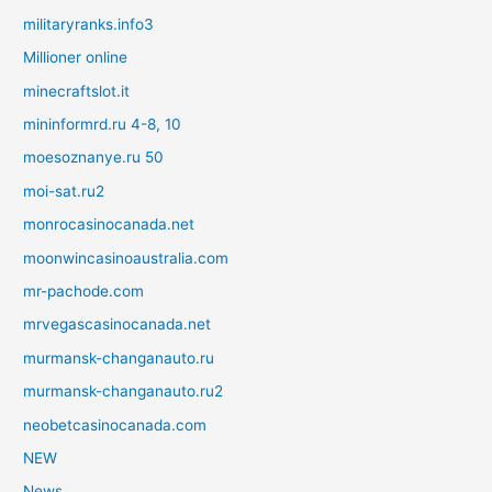
militaryranks.info3
Millioner online
minecraftslot.it
mininformrd.ru 4-8, 10
moesoznanye.ru 50
moi-sat.ru2
monrocasinocanada.net
moonwincasinoaustralia.com
mr-pachode.com
mrvegascasinocanada.net
murmansk-changanauto.ru
murmansk-changanauto.ru2
neobetcasinocanada.com
NEW
News