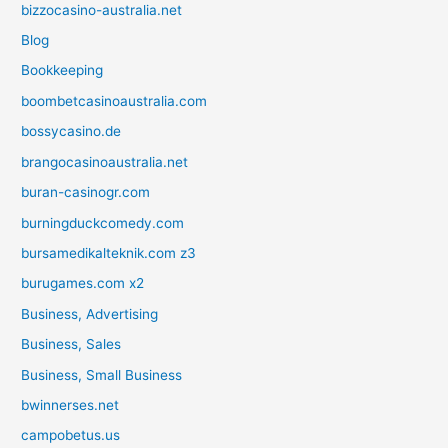
bizzocasino-australia.net
Blog
Bookkeeping
boombetcasinoaustralia.com
bossycasino.de
brangocasinoaustralia.net
buran-casinogr.com
burningduckcomedy.com
bursamedikalteknik.com z3
burugames.com x2
Business, Advertising
Business, Sales
Business, Small Business
bwinnerses.net
campobetus.us