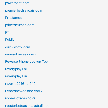
powerbetit.com
premierbetfrancais.com
Prestamos
pribetdeutsch.com
PT
Public
quickslotsv.com
renmarkroses.com z
Reverse Phone Lookup Tool
reveryplay1.nl
reveryplay1.uk
rezume2016.ru 240
richardnewcombe.com2
rodeoslotscasino.gr
roosterbetcasinoaustralia.com