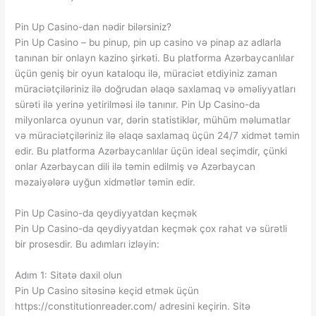
Pin Up Casino-dan nədir bilərsiniz?
Pin Up Casino – bu pinup, pin up casino və pinap az adlarla
tanınan bir onlayn kazino şirkəti. Bu platforma Azərbaycanlılar
üçün geniş bir oyun kataloqu ilə, müraciət etdiyiniz zaman
müraciətçiləriniz ilə doğrudan əlaqə saxlamaq və əməliyyatları
sürəti ilə yerinə yetirilməsi ilə tanınır. Pin Up Casino-da
milyonlarca oyunun var, dərin statistiklər, mühüm məlumatlar
və müraciətçiləriniz ilə əlaqə saxlamaq üçün 24/7 xidmət təmin
edir. Bu platforma Azərbaycanlılar üçün ideal seçimdir, çünki
onlar Azərbaycan dili ilə təmin edilmiş və Azərbaycan
məzaiyələrə uyğun xidmətlər təmin edir.
Pin Up Casino-da qeydiyyatdan keçmək
Pin Up Casino-da qeydiyyatdan keçmək çox rahat və sürətli
bir prosesdir. Bu adımları izləyin:
Adım 1: Sitətə daxil olun
Pin Up Casino sitəsinə keçid etmək üçün
https://constitutionreader.com/ adresini keçirin. Sitə