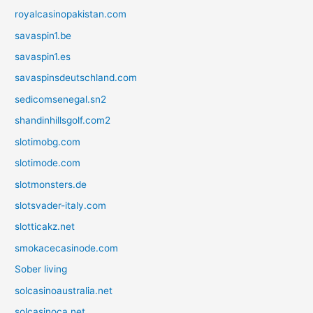
royalcasinopakistan.com
savaspin1.be
savaspin1.es
savaspinsdeutschland.com
sedicomsenegal.sn2
shandinhillsgolf.com2
slotimobg.com
slotimode.com
slotmonsters.de
slotsvader-italy.com
slotticakz.net
smokacecasinode.com
Sober living
solcasinoaustralia.net
solcasinoca.net