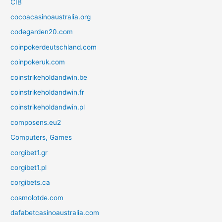
CIB
cocoacasinoaustralia.org
codegarden20.com
coinpokerdeutschland.com
coinpokeruk.com
coinstrikeholdandwin.be
coinstrikeholdandwin.fr
coinstrikeholdandwin.pl
composens.eu2
Computers, Games
corgibet1.gr
corgibet1.pl
corgibets.ca
cosmolotde.com
dafabetcasinoaustralia.com