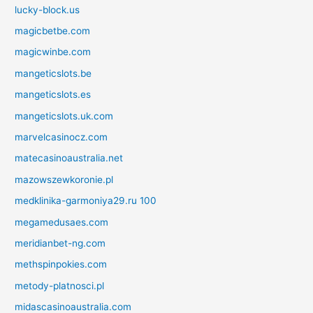
lucky-block.us
magicbetbe.com
magicwinbe.com
mangeticslots.be
mangeticslots.es
mangeticslots.uk.com
marvelcasinocz.com
matecasinoaustralia.net
mazowszewkoronie.pl
medklinika-garmoniya29.ru 100
megamedusaes.com
meridianbet-ng.com
methspinpokies.com
metody-platnosci.pl
midascasinoaustralia.com