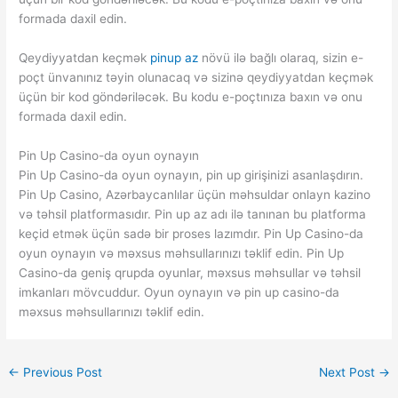
formada daxil edin.
Qeydiyyatdan keçmək
pinup az
növü ilə bağlı olaraq, sizin e-
poçt ünvanınız təyin olunacaq və sizinə qeydiyyatdan keçmək
üçün bir kod göndəriləcək. Bu kodu e-poçtınıza baxın və onu
formada daxil edin.
Pin Up Casino-da oyun oynayın
Pin Up Casino-da oyun oynayın, pin up girişinizi asanlaşdırın.
Pin Up Casino, Azərbaycanlılar üçün məhsuldar onlayn kazino
və təhsil platformasıdır. Pin up az adı ilə tanınan bu platforma
keçid etmək üçün sadə bir proses lazımdır. Pin Up Casino-da
oyun oynayın və məxsus məhsullarınızı təklif edin. Pin Up
Casino-da geniş qrupda oyunlar, məxsus məhsullar və təhsil
imkanları mövcuddur. Oyun oynayın və pin up casino-da
məxsus məhsullarınızı təklif edin.
←
Previous Post
Next Post
→