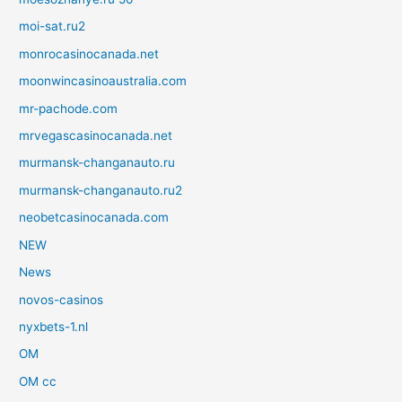
moi-sat.ru2
monrocasinocanada.net
moonwincasinoaustralia.com
mr-pachode.com
mrvegascasinocanada.net
murmansk-changanauto.ru
murmansk-changanauto.ru2
neobetcasinocanada.com
NEW
News
novos-casinos
nyxbets-1.nl
OM
OM cc