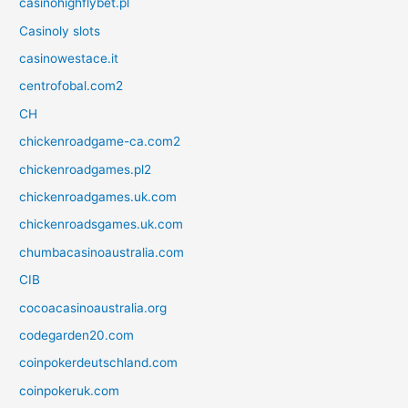
casinohighflybet.pl
Casinoly slots
casinowestace.it
centrofobal.com2
CH
chickenroadgame-ca.com2
chickenroadgames.pl2
chickenroadgames.uk.com
chickenroadsgames.uk.com
chumbacasinoaustralia.com
CIB
cocoacasinoaustralia.org
codegarden20.com
coinpokerdeutschland.com
coinpokeruk.com