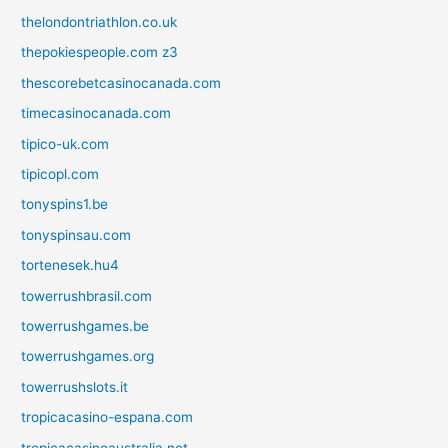
thelondontriathlon.co.uk
thepokiespeople.com z3
thescorebetcasinocanada.com
timecasinocanada.com
tipico-uk.com
tipicopl.com
tonyspins1.be
tonyspinsau.com
tortenesek.hu4
towerrushbrasil.com
towerrushgames.be
towerrushgames.org
towerrushslots.it
tropicacasino-espana.com
tropicacasinoaustralia.net