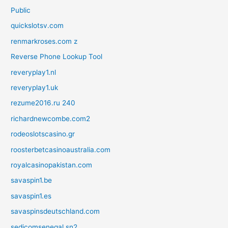
Public
quickslotsv.com
renmarkroses.com z
Reverse Phone Lookup Tool
reveryplay1.nl
reveryplay1.uk
rezume2016.ru 240
richardnewcombe.com2
rodeoslotscasino.gr
roosterbetcasinoaustralia.com
royalcasinopakistan.com
savaspin1.be
savaspin1.es
savaspinsdeutschland.com
sedicomsenegal.sn2