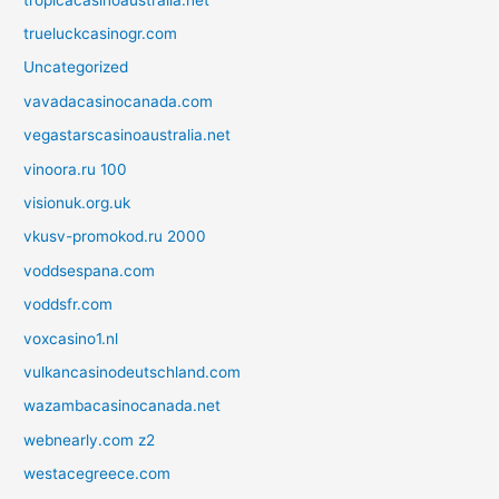
trueluckcasinogr.com
Uncategorized
vavadacasinocanada.com
vegastarscasinoaustralia.net
vinoora.ru 100
visionuk.org.uk
vkusv-promokod.ru 2000
voddsespana.com
voddsfr.com
voxcasino1.nl
vulkancasinodeutschland.com
wazambacasinocanada.net
webnearly.com z2
westacegreece.com