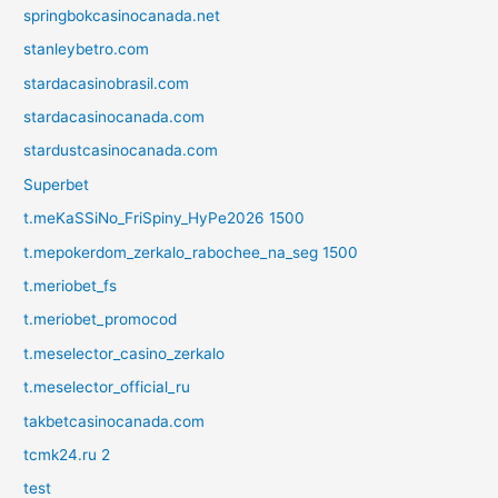
springbokcasinocanada.net
stanleybetro.com
stardacasinobrasil.com
stardacasinocanada.com
stardustcasinocanada.com
Superbet
t.meKaSSiNo_FriSpiny_HyPe2026 1500
t.mepokerdom_zerkalo_rabochee_na_seg 1500
t.meriobet_fs
t.meriobet_promocod
t.meselector_casino_zerkalo
t.meselector_official_ru
takbetcasinocanada.com
tcmk24.ru 2
test