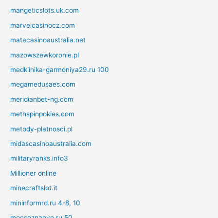
mangeticslots.uk.com
marvelcasinocz.com
matecasinoaustralia.net
mazowszewkoronie.pl
medklinika-garmoniya29.ru 100
megamedusaes.com
meridianbet-ng.com
methspinpokies.com
metody-platnosci.pl
midascasinoaustralia.com
militaryranks.info3
Millioner online
minecraftslot.it
mininformrd.ru 4-8, 10
moesoznanye.ru 50