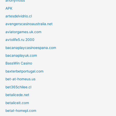
anonymous
APK
artesdelvidrio.cl
avengerscasinoaustralia.net
aviatorgames.uk.com
avtolife5.ru 2000
bacanaplaycasinoespana.com
bacanaplayuk.com
BassWin Casino
baxterbetportugal.com
bet-at-homeus.us
bet365chilee.cl
betalicede.net
betaliceit.com
betat-homepl.com