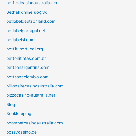
betfredcasinoaustralia.com
Bethall online καζίνο
betlabeldeutschland.com
betlabelportugal.net
betlabelsl.com
bettilt-portugal.org
bettonitintas.com.br
bettsonargentina.com
bettsoncolombia.com
billionairecasinoaustralia.com
bizzocasino-australia.net
Blog
Bookkeeping
boombetcasinoaustralia.com
bossycasino.de