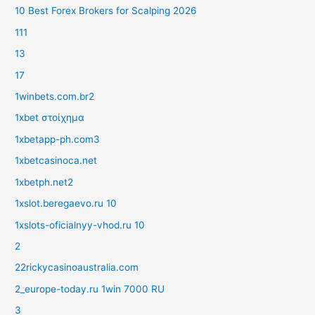
10 Best Forex Brokers for Scalping 2026
111
13
17
1winbets.com.br2
1xbet στοίχημα
1xbetapp-ph.com3
1xbetcasinoca.net
1xbetph.net2
1xslot.beregaevo.ru 10
1xslots-oficialnyy-vhod.ru 10
2
22rickycasinoaustralia.com
2_europe-today.ru 1win 7000 RU
3