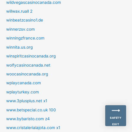
wildvegascasinocanada.com
willwax.ruall 2
winbeatzcasino1.de
winnerzsv.com
winningzfrance.com
winnita.us.org
winspiritcasinocanada.org
wolfycasinocanada.net
woocasinocanada.org
wplaycanada.com
wplayturkey.com
www.3plusplus.net x1
www.betspecial.co.uk 100
SAFETY
www.bybaristo.com z4
EXIT
www.cristalerialajota.com x1