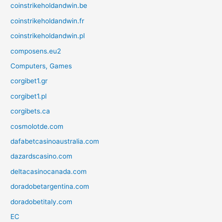
coinstrikeholdandwin.be
coinstrikeholdandwin.fr
coinstrikeholdandwin.pl
composens.eu2
Computers, Games
corgibet1.gr
corgibet1.pl
corgibets.ca
cosmolotde.com
dafabetcasinoaustralia.com
dazardscasino.com
deltacasinocanada.com
doradobetargentina.com
doradobetitaly.com
EC