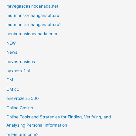
mrvegascasinocanada.net
murmansk-changanauto.ru
murmansk-changanauto.ru2
neobetcasinocanada.com
NEW
News
novos-casinos
nyxbets-1.nl
OM
OM cc
onevroze.ru 500
Online Casino
Online Tools and Strategies for Finding, Verifying, and
Analyzing Personal Information
ori9infarm.com2