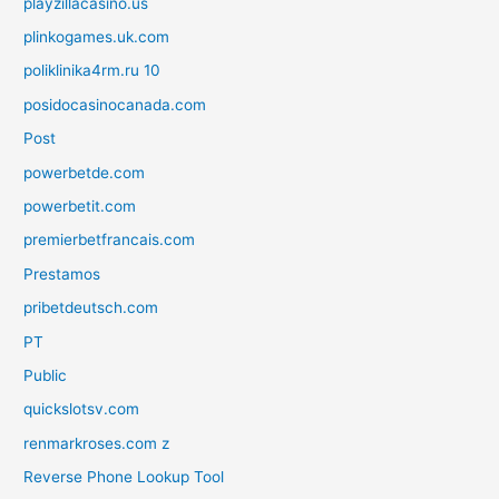
playzillacasino.us
plinkogames.uk.com
poliklinika4rm.ru 10
posidocasinocanada.com
Post
powerbetde.com
powerbetit.com
premierbetfrancais.com
Prestamos
pribetdeutsch.com
PT
Public
quickslotsv.com
renmarkroses.com z
Reverse Phone Lookup Tool