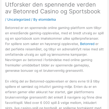
Utforsker den spennende verden
av Betonred Casino og Sportsbook
/
Uncategorized
/ By
etomidetka
Betonred er en spennende online gaming-plattform som tilbyr
en enestående gaming-opplevelse, med et bredt utvalg av spill
og en sportsbook som imøtekommer ulike spillerpreferanser.
For spillere som søker en høyenergi opplevelse,
Betonred
er
det perfekte reisemålet, og tilbyr en adrenalinfylt reise med sitt
omfattende utvalg av spill og lønnsomme kampanjer.
Nevningen av betonred i forbindelse med online gaming
fremkaller umiddelbart bilder av spennende gameplay,
generøse bonuser og et brukervennlig grensesnitt.
En viktig del av Betonred-opplevelsen er dens evne til å tilby
spillere et sømløst og intuitivt gaming-miljø. Enten du er en
erfaren gamer eller akkurat har startet, gjør plattformens
brukervennlige grensesnitt det enkelt å navigere og finne dine
favorittspill. Med over 6 000 spill å velge mellom, inkludert
slots, live casino-spill og bordspill, er spillerne bortskjemt med