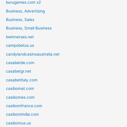
burugames.com x2
Business, Advertising
Business, Sales
Business, Small Business
bwinnerses.net
campobetus.us
candylandcasinoaustralia.net
casabetde.com
casabetgr.net
casabetitaly.com
casibomat.com
casibomes.com
casibomfrance.com
casibomindia.com
casibomus.us