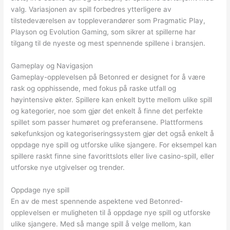
valg. Variasjonen av spill forbedres ytterligere av
tilstedeværelsen av toppleverandører som Pragmatic Play,
Playson og Evolution Gaming, som sikrer at spillerne har
tilgang til de nyeste og mest spennende spillene i bransjen.
Gameplay og Navigasjon
Gameplay-opplevelsen på Betonred er designet for å være
rask og opphissende, med fokus på raske utfall og
høyintensive økter. Spillere kan enkelt bytte mellom ulike spill
og kategorier, noe som gjør det enkelt å finne det perfekte
spillet som passer humøret og preferansene. Plattformens
søkefunksjon og kategoriseringssystem gjør det også enkelt å
oppdage nye spill og utforske ulike sjangere. For eksempel kan
spillere raskt finne sine favorittslots eller live casino-spill, eller
utforske nye utgivelser og trender.
Oppdage nye spill
En av de mest spennende aspektene ved Betonred-
opplevelsen er muligheten til å oppdage nye spill og utforske
ulike sjangere. Med så mange spill å velge mellom, kan