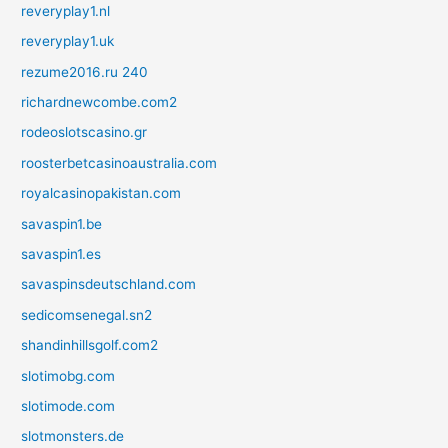
reveryplay1.nl
reveryplay1.uk
rezume2016.ru 240
richardnewcombe.com2
rodeoslotscasino.gr
roosterbetcasinoaustralia.com
royalcasinopakistan.com
savaspin1.be
savaspin1.es
savaspinsdeutschland.com
sedicomsenegal.sn2
shandinhillsgolf.com2
slotimobg.com
slotimode.com
slotmonsters.de