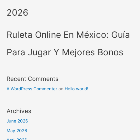
2026
Ruleta Online En México: Guía
Para Jugar Y Mejores Bonos
Recent Comments
A WordPress Commenter
on
Hello world!
Archives
June 2026
May 2026