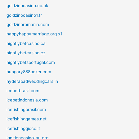
goldzinocasino.co.uk
goldzinocasino1.fr
goldzinoromania.com
happyhappymarriage.org x1
highflybetcasino.ca
highflybetcasino.cz
highflybetsportugal.com
hungary888poker.com
hyderabadweddingcars.in
icebetbrasil.com
icebetindonesia.com
icefishingbrasil.com
icefishinggames.net
icefishinggioco.it
ignitioncasino-au.org