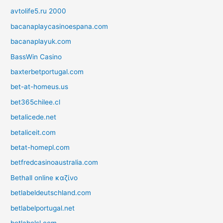
avtolife5.ru 2000
bacanaplaycasinoespana.com
bacanaplayuk.com
BassWin Casino
baxterbetportugal.com
bet-at-homeus.us
bet365chilee.cl
betalicede.net
betaliceit.com
betat-homepl.com
betfredcasinoaustralia.com
Bethall online καζίνο
betlabeldeutschland.com
betlabelportugal.net