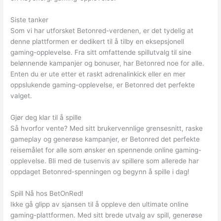
Siste tanker
Som vi har utforsket Betonred-verdenen, er det tydelig at
denne plattformen er dedikert til å tilby en eksepsjonell
gaming-opplevelse. Fra sitt omfattende spillutvalg til sine
belønnende kampanjer og bonuser, har Betonred noe for alle.
Enten du er ute etter et raskt adrenalinkick eller en mer
oppslukende gaming-opplevelse, er Betonred det perfekte
valget.
Gjør deg klar til å spille
Så hvorfor vente? Med sitt brukervennlige grensesnitt, raske
gameplay og generøse kampanjer, er Betonred det perfekte
reisemålet for alle som ønsker en spennende online gaming-
opplevelse. Bli med de tusenvis av spillere som allerede har
oppdaget Betonred-spenningen og begynn å spille i dag!
Spill Nå hos BetOnRed!
Ikke gå glipp av sjansen til å oppleve den ultimate online
gaming-plattformen. Med sitt brede utvalg av spill, generøse