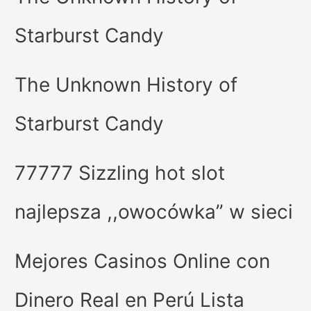
Starburst Candy
The Unknown History of
Starburst Candy
77777 Sizzling hot slot
najlepsza ,,owocówka” w sieci
Mejores Casinos Online con
Dinero Real en Perú Lista