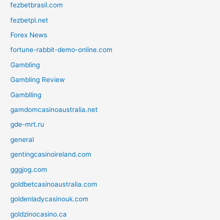
fezbetbrasil.com
fezbetpl.net
Forex News
fortune-rabbit-demo-online.com
Gambling
Gambling Review
Gamblling
gamdomcasinoaustralia.net
gde-mrt.ru
general
gentingcasinoireland.com
gggjog.com
goldbetcasinoaustralia.com
goldenladycasinouk.com
goldzinocasino.ca