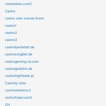
casinadoes.com2
Casino
casino utan svensk licens
casino1
casino2
casino3
casinobaxterbet.de
casinocorgibet.de
casinogenting-uk.com
casinogoldzino.de
casinohighflybet.pl
Casinoly slots
casinowestace.it
centrofobal.com2
CH