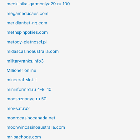
medklinika-garmoniya29.ru 100
megamedusaes.com
meridianbet-ng.com
methspinpokies.com
metody-platnosci.pl
midascasinoaustralia.com
militaryranks.info3
Millioner online
minecraftslot.it
mininformrd.ru 4-8, 10
moesoznanye.ru 50
moi-sat.ru2
monrocasinocanada.net
moonwincasinoaustralia.com
mr-pachode.com