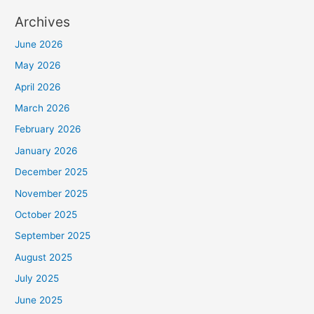
Archives
June 2026
May 2026
April 2026
March 2026
February 2026
January 2026
December 2025
November 2025
October 2025
September 2025
August 2025
July 2025
June 2025