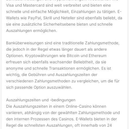
Visa und Mastercard sind weit verbreitet und bieten eine
schnelle und einfache Möglichkeit, Einzahlungen zu tätigen. E-
Wallets wie PayPal, Skrill und Neteller sind ebenfalls beliebt, da
sie eine zusätzliche Sicherheitsebene bieten und schnelle
Auszahlungen ermöglichen.
Banküberweisungen sind eine traditionelle Zahlungsmethode,
die jedoch in der Regel etwas länger dauert als andere
Optionen. Kryptowährungen wie Bitcoin und Ethereum
erfreuen sich ebenfalls wachsender Beliebtheit, da sie
anonyme und schnelle Transaktionen ermöglichen. Es ist
wichtig, die Gebühren und Auszahlungszeiten der
verschiedenen Zahlungsmethoden zu vergleichen, um die für
sich passende Option auszuwählen.
Auszahlungszeiten und -bedingungen
Die Auszahlungszeiten in einem Online-Casino können
variieren, abhängig von der gewählten Zahlungsmethode und
den internen Prozessen des Casinos. E-Wallets bieten in der
Regel die schnellsten Auszahlungen, oft innerhalb von 24