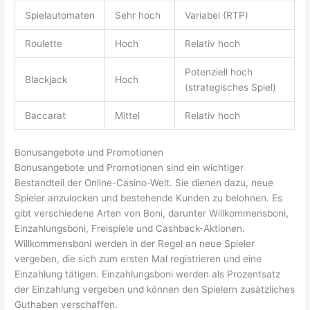
Spielautomaten
Sehr hoch
Variabel (RTP)
Roulette
Hoch
Relativ hoch
Potenziell hoch
Blackjack
Hoch
(strategisches Spiel)
Baccarat
Mittel
Relativ hoch
Bonusangebote und Promotionen
Bonusangebote und Promotionen sind ein wichtiger
Bestandteil der Online-Casino-Welt. Sie dienen dazu, neue
Spieler anzulocken und bestehende Kunden zu belohnen. Es
gibt verschiedene Arten von Boni, darunter Willkommensboni,
Einzahlungsboni, Freispiele und Cashback-Aktionen.
Willkommensboni werden in der Regel an neue Spieler
vergeben, die sich zum ersten Mal registrieren und eine
Einzahlung tätigen. Einzahlungsboni werden als Prozentsatz
der Einzahlung vergeben und können den Spielern zusätzliches
Guthaben verschaffen.