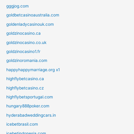
gggjog.com
goldbetcasinoaustralia.com
goldenladycasinouk.com
goldzinocasino.ca
goldzinocasino.co.uk
goldzinocasino1.fr
goldzinoromania.com
happyhappymarriage.org x1
highflybetcasino.ca
highflybetcasino.cz
highflybetsportugal.com
hungary888poker.com
hyderabadweddingcars.in
icebetbrasil.com
icebetindonesia.com