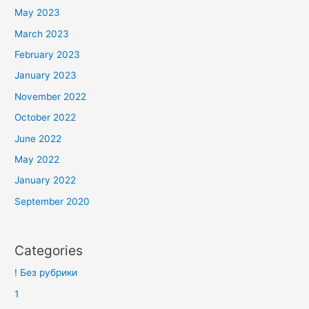
May 2023
March 2023
February 2023
January 2023
November 2022
October 2022
June 2022
May 2022
January 2022
September 2020
Categories
! Без рубрики
1