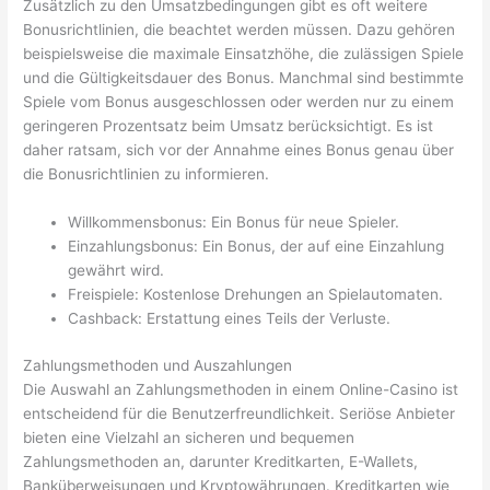
Zusätzlich zu den Umsatzbedingungen gibt es oft weitere
Bonusrichtlinien, die beachtet werden müssen. Dazu gehören
beispielsweise die maximale Einsatzhöhe, die zulässigen Spiele
und die Gültigkeitsdauer des Bonus. Manchmal sind bestimmte
Spiele vom Bonus ausgeschlossen oder werden nur zu einem
geringeren Prozentsatz beim Umsatz berücksichtigt. Es ist
daher ratsam, sich vor der Annahme eines Bonus genau über
die Bonusrichtlinien zu informieren.
Willkommensbonus: Ein Bonus für neue Spieler.
Einzahlungsbonus: Ein Bonus, der auf eine Einzahlung
gewährt wird.
Freispiele: Kostenlose Drehungen an Spielautomaten.
Cashback: Erstattung eines Teils der Verluste.
Zahlungsmethoden und Auszahlungen
Die Auswahl an Zahlungsmethoden in einem Online-Casino ist
entscheidend für die Benutzerfreundlichkeit. Seriöse Anbieter
bieten eine Vielzahl an sicheren und bequemen
Zahlungsmethoden an, darunter Kreditkarten, E-Wallets,
Banküberweisungen und Kryptowährungen. Kreditkarten wie