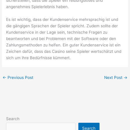
sicherstellen, dass die Spieler ein reibungsloses und
angenehmes Spielerlebnis haben.
Es ist wichtig, dass der Kundenservice mehrsprachig ist und
die gängigen Sprachen der Spieler spricht. Zudem sollte der
Kundenservice in der Lage sein, technische Fragen zu
beantworten und bei Problemen mit der Software oder den
Zahlungsmethoden zu helfen. Ein guter Kundenservice ist ein
Zeichen dafür, dass das Casino seine Spieler wertschätzt und
sich um ihre Bedürfnisse kümmert.
←
Previous Post
Next Post
→
Search
Search