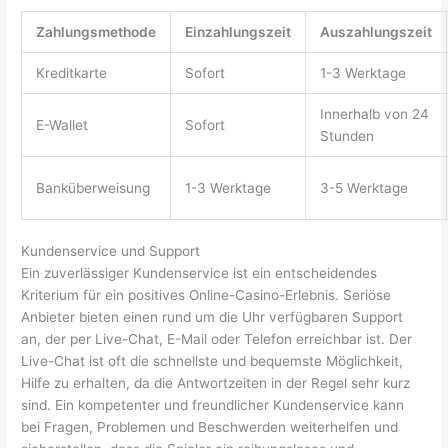
Zahlungsmethode
Einzahlungszeit
Auszahlungszeit
Kreditkarte
Sofort
1-3 Werktage
Innerhalb von 24
E-Wallet
Sofort
Stunden
Banküberweisung
1-3 Werktage
3-5 Werktage
Kundenservice und Support
Ein zuverlässiger Kundenservice ist ein entscheidendes
Kriterium für ein positives Online-Casino-Erlebnis. Seriöse
Anbieter bieten einen rund um die Uhr verfügbaren Support
an, der per Live-Chat, E-Mail oder Telefon erreichbar ist. Der
Live-Chat ist oft die schnellste und bequemste Möglichkeit,
Hilfe zu erhalten, da die Antwortzeiten in der Regel sehr kurz
sind. Ein kompetenter und freundlicher Kundenservice kann
bei Fragen, Problemen und Beschwerden weiterhelfen und