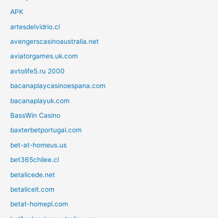
APK
artesdelvidrio.cl
avengerscasinoaustralia.net
aviatorgames.uk.com
avtolife5.ru 2000
bacanaplaycasinoespana.com
bacanaplayuk.com
BassWin Casino
baxterbetportugal.com
bet-at-homeus.us
bet365chilee.cl
betalicede.net
betaliceit.com
betat-homepl.com