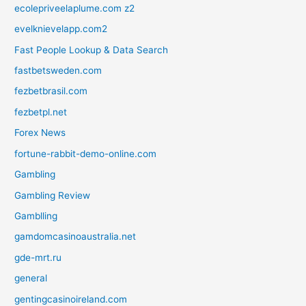
ecolepriveelaplume.com z2
evelknievelapp.com2
Fast People Lookup & Data Search
fastbetsweden.com
fezbetbrasil.com
fezbetpl.net
Forex News
fortune-rabbit-demo-online.com
Gambling
Gambling Review
Gamblling
gamdomcasinoaustralia.net
gde-mrt.ru
general
gentingcasinoireland.com