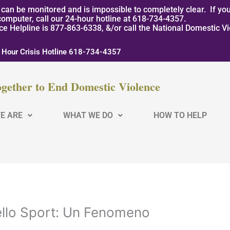
can be monitored and is impossible to completely clear. If you
computer, call our 24-hour hotline at 618-734-4357.
nce Helpline is 877-863-6338, &/or call the National Domestic V
 Hour Crisis Hotline 618-734-4357
gether to End Domestic Violence
E ARE
WHAT WE DO
HOW TO HELP
nello Sport: Un Fenomeno