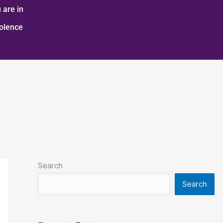
 are in
iolence
Search
Search