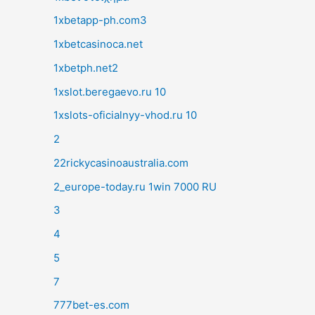
1xbetapp-ph.com3
1xbetcasinoca.net
1xbetph.net2
1xslot.beregaevo.ru 10
1xslots-oficialnyy-vhod.ru 10
2
22rickycasinoaustralia.com
2_europe-today.ru 1win 7000 RU
3
4
5
7
777bet-es.com