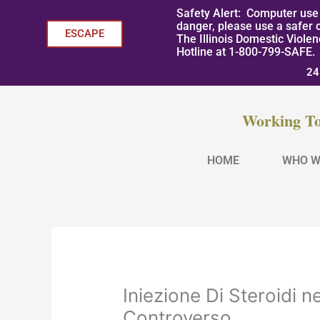
Skip
Safety Alert: Computer use 
to
danger, please use a safer 
ESCAPE
The Illinois Domestic Viole
content
Hotline at 1-800-799-SAFE.
24
Working To
HOME
WHO W
Iniezione Di Steroidi 
Controverso