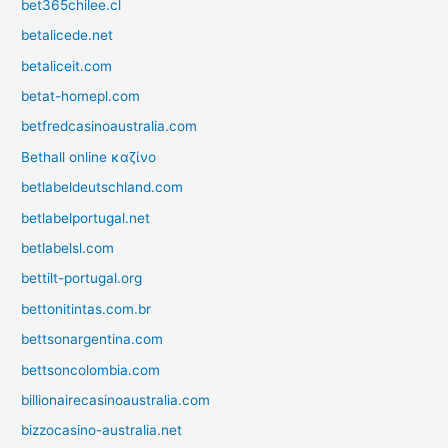
bet365chilee.cl
betalicede.net
betaliceit.com
betat-homepl.com
betfredcasinoaustralia.com
Bethall online καζίνο
betlabeldeutschland.com
betlabelportugal.net
betlabelsl.com
bettilt-portugal.org
bettonitintas.com.br
bettsonargentina.com
bettsoncolombia.com
billionairecasinoaustralia.com
bizzocasino-australia.net