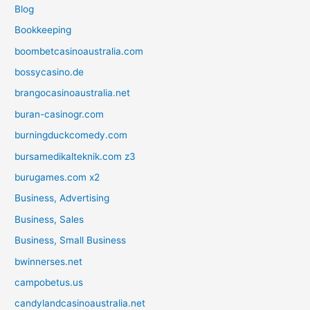
Blog
Bookkeeping
boombetcasinoaustralia.com
bossycasino.de
brangocasinoaustralia.net
buran-casinogr.com
burningduckcomedy.com
bursamedikalteknik.com z3
burugames.com x2
Business, Advertising
Business, Sales
Business, Small Business
bwinnerses.net
campobetus.us
candylandcasinoaustralia.net