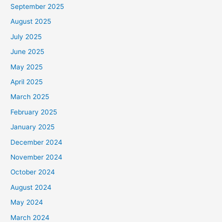
September 2025
August 2025
July 2025
June 2025
May 2025
April 2025
March 2025
February 2025
January 2025
December 2024
November 2024
October 2024
August 2024
May 2024
March 2024