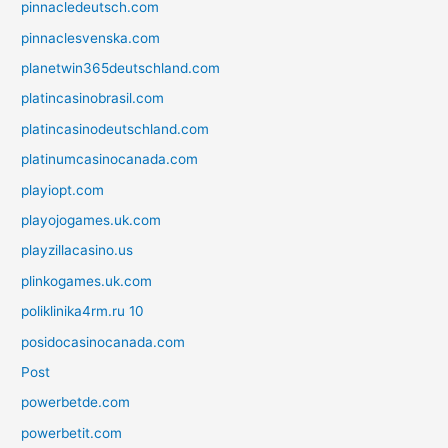
pinnacledeutsch.com
pinnaclesvenska.com
planetwin365deutschland.com
platincasinobrasil.com
platincasinodeutschland.com
platinumcasinocanada.com
playiopt.com
playojogames.uk.com
playzillacasino.us
plinkogames.uk.com
poliklinika4rm.ru 10
posidocasinocanada.com
Post
powerbetde.com
powerbetit.com