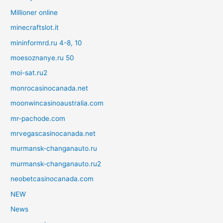
Millioner online
minecraftslot.it
mininformrd.ru 4-8, 10
moesoznanye.ru 50
moi-sat.ru2
monrocasinocanada.net
moonwincasinoaustralia.com
mr-pachode.com
mrvegascasinocanada.net
murmansk-changanauto.ru
murmansk-changanauto.ru2
neobetcasinocanada.com
NEW
News