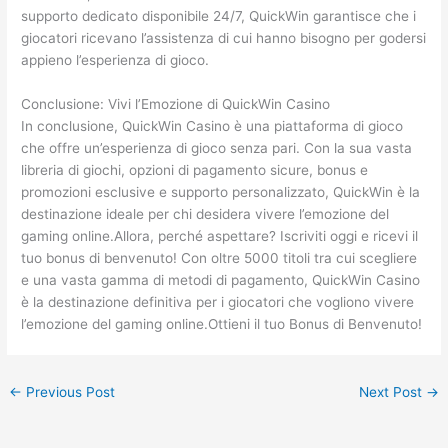
supporto dedicato disponibile 24/7, QuickWin garantisce che i
giocatori ricevano l’assistenza di cui hanno bisogno per godersi
appieno l’esperienza di gioco.
Conclusione: Vivi l’Emozione di QuickWin Casino
In conclusione, QuickWin Casino è una piattaforma di gioco
che offre un’esperienza di gioco senza pari. Con la sua vasta
libreria di giochi, opzioni di pagamento sicure, bonus e
promozioni esclusive e supporto personalizzato, QuickWin è la
destinazione ideale per chi desidera vivere l’emozione del
gaming online.Allora, perché aspettare? Iscriviti oggi e ricevi il
tuo bonus di benvenuto! Con oltre 5000 titoli tra cui scegliere
e una vasta gamma di metodi di pagamento, QuickWin Casino
è la destinazione definitiva per i giocatori che vogliono vivere
l’emozione del gaming online.Ottieni il tuo Bonus di Benvenuto!
←
Previous Post
Next Post
→