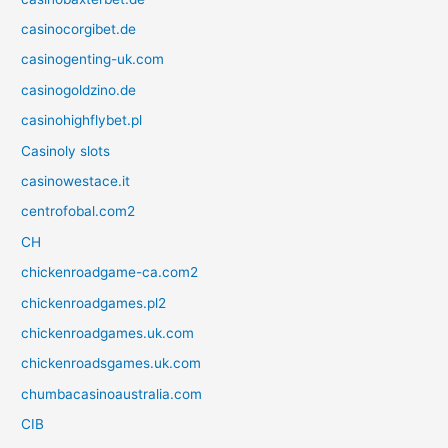
casinocorgibet.de
casinogenting-uk.com
casinogoldzino.de
casinohighflybet.pl
Casinoly slots
casinowestace.it
centrofobal.com2
CH
chickenroadgame-ca.com2
chickenroadgames.pl2
chickenroadgames.uk.com
chickenroadsgames.uk.com
chumbacasinoaustralia.com
CIB