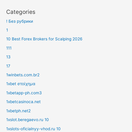
Categories
! Без рубрики
1
10 Best Forex Brokers for Scalping 2026
111
13
17
1winbets.com.br2
1xbet στοίχημα
1xbetapp-ph.com3
1xbetcasinoca.net
1xbetph.net2
1xslot.beregaevo.ru 10
1xslots-oficialnyy-vhod.ru 10