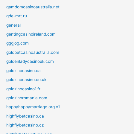
gamdomcasinoaustralia.net
gde-mrt.ru
general
gentingcasinoireland.com
gggjog.com
goldbetcasinoaustralia.com
goldenladycasinouk.com
goldzinocasino.ca
goldzinocasino.co.uk
goldzinocasino1.fr
goldzinoromania.com
happyhappymarriage.org x1
highflybetcasino.ca
highflybetcasino.cz