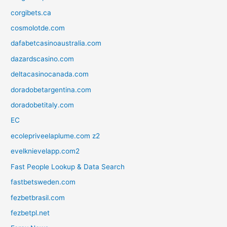
corgibets.ca
cosmolotde.com
dafabetcasinoaustralia.com
dazardscasino.com
deltacasinocanada.com
doradobetargentina.com
doradobetitaly.com
EC
ecolepriveelaplume.com z2
evelknievelapp.com2
Fast People Lookup & Data Search
fastbetsweden.com
fezbetbrasil.com
fezbetpl.net