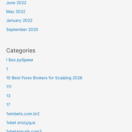
June 2022
May 2022
January 2022
September 2020
Categories
! Без рубрики
1
10 Best Forex Brokers for Scalping 2026
111
13
17
1winbets.com.br2
1xbet στοίχημα
1xbetapp-ph.com3