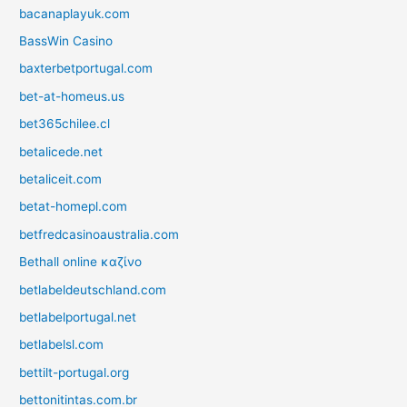
bacanaplayuk.com
BassWin Casino
baxterbetportugal.com
bet-at-homeus.us
bet365chilee.cl
betalicede.net
betaliceit.com
betat-homepl.com
betfredcasinoaustralia.com
Bethall online καζίνο
betlabeldeutschland.com
betlabelportugal.net
betlabelsl.com
bettilt-portugal.org
bettonitintas.com.br