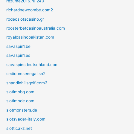
rezume2016.ru 240
richardnewcombe.com2
rodeoslotscasino.gr
roosterbetcasinoaustralia.com
royalcasinopakistan.com
savaspin1.be
savaspin1.es
savaspinsdeutschland.com
sedicomsenegal.sn2
shandinhillsgolf.com2
slotimobg.com
slotimode.com
slotmonsters.de
slotsvader-italy.com
slotticakz.net