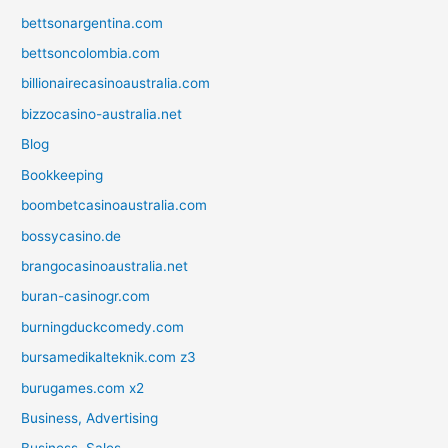
bettsonargentina.com
bettsoncolombia.com
billionairecasinoaustralia.com
bizzocasino-australia.net
Blog
Bookkeeping
boombetcasinoaustralia.com
bossycasino.de
brangocasinoaustralia.net
buran-casinogr.com
burningduckcomedy.com
bursamedikalteknik.com z3
burugames.com x2
Business, Advertising