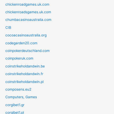
chickenroadgames.uk.com
chickenroadsgames.uk.com
chumbacasinoaustralia.com
CIB
cocoacasinoaustralia.org
codegarden20.com
coinpokerdeutschland.com
coinpokeruk.com
coinstrikeholdandwin.be
coinstrikeholdandwin.fr
coinstrikeholdandwin.pl
composens.eu2
Computers, Games
corgibet1.gr
corgibet1.pl