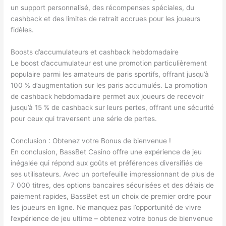
un support personnalisé, des récompenses spéciales, du
cashback et des limites de retrait accrues pour les joueurs
fidèles.
Boosts d’accumulateurs et cashback hebdomadaire
Le boost d’accumulateur est une promotion particulièrement
populaire parmi les amateurs de paris sportifs, offrant jusqu’à
100 % d’augmentation sur les paris accumulés. La promotion
de cashback hebdomadaire permet aux joueurs de recevoir
jusqu’à 15 % de cashback sur leurs pertes, offrant une sécurité
pour ceux qui traversent une série de pertes.
Conclusion : Obtenez votre Bonus de bienvenue !
En conclusion, BassBet Casino offre une expérience de jeu
inégalée qui répond aux goûts et préférences diversifiés de
ses utilisateurs. Avec un portefeuille impressionnant de plus de
7 000 titres, des options bancaires sécurisées et des délais de
paiement rapides, BassBet est un choix de premier ordre pour
les joueurs en ligne. Ne manquez pas l’opportunité de vivre
l’expérience de jeu ultime – obtenez votre bonus de bienvenue