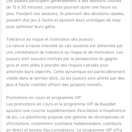
Les joueurs participent généralement à des sessions courtes
de 15 à 30 minutes, certaines pouvant durer une heure ou
plus. Pendant ces sessions, ils prennent des décisions rapides,
passant d’un jeu à l’autre et ajustant leurs stratégies de mise
pour optimiser leurs gains.
Tolérance au risque et motivation des joueurs
La nature à haute intensité de ces sessions est alimentée par
une combinaison de tolérance au risque et de motivation. Les
joueurs sont souvent motivés par la perspective de gagner
gros et sont prêts à prendre des risques calculés pour
atteindre leurs objectifs. Cette dynamique est particulièrement
visible dans la section slots, où les joueurs sont attirés par des
jeux à haute volatilité offrant des jackpots massifs.
Promotions en cours et programme VIP
Les promotions en cours et le programme VIP de BassBet
ajoutent une couche supplémentaire d’excitation à l’expérience
de jeu. La plateforme propose une gamme de récompenses et
d’incitations, notamment cashback hebdomadaire, cashback
en direct et boosts d’accumulateurs. Le programme VIP offre