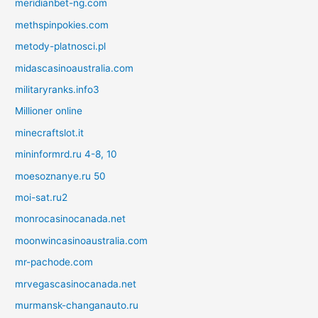
meridianbet-ng.com
methspinpokies.com
metody-platnosci.pl
midascasinoaustralia.com
militaryranks.info3
Millioner online
minecraftslot.it
mininformrd.ru 4-8, 10
moesoznanye.ru 50
moi-sat.ru2
monrocasinocanada.net
moonwincasinoaustralia.com
mr-pachode.com
mrvegascasinocanada.net
murmansk-changanauto.ru