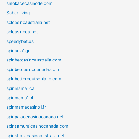
smokacecasinode.com
Sober living
solcasinoaustralia.net
solcasinoca.net
speedybet.us
spinania1.gr
spinbetcasinoaustralia.com
spinbetcasinocanada.com
spinbetterdeutschland.com
spinmama1.ca
spinmama1.pl
spinmamacasino1.fr
spinpalacecasinocanada.net
spinsamuraicasinocanada.com
spinstraliacasinoaustralia.net