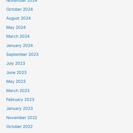
November 2024
October 2024
August 2024
May 2024
March 2024
January 2024
September 2023
July 2023
June 2023
May 2023
March 2023
February 2023
January 2023
November 2022
October 2022