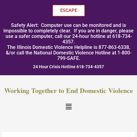
Skip
to
ESCAPE
content
Safety Alert: Computer use can be monitored and is
impossible to completely clear. If you are in danger, please
use a safer computer, call our 24-hour hotline at 618-734-
4357.
The Illinois Domestic Violence Helpline is 877-863-6338,
&/or call the National Domestic Violence Hotline at 1-800-
799-SAFE.
24 Hour Crisis Hotline 618-734-4357
Working Together to End Domestic Violence
Menu