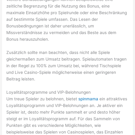
zeitliche Begrenzung für die Nutzung des Bonus, eine
maximale Einsatzhöhe pro Spielrunde oder eine Beschränkung
auf bestimmte Spiele umfassen. Das Lesen der
Bonusbedingungen ist daher unerlässlich, um
Missverständnisse zu vermeiden und das Beste aus dem
Bonus herauszuholen.
Zusätzlich sollte man beachten, dass nicht alle Spiele
gleichermaßen zum Umsatz beitragen. Spielautomaten tragen
in der Regel zu 100% zum Umsatz bei, während Tischspiele
und Live Casino-Spiele möglicherweise einen geringeren
Beitrag leisten.
Loyalitätsprogramme und VIP-Belohnungen
Um treue Spieler zu belohnen, bietet
spinmama
ein attraktives
Loyalitätsprogramm und VIP-Belohnungen an. Je aktiver ein
Spieler ist, desto mehr Punkte sammelt er und desto höher
steigt er im Loyalitätsprogramm auf. Für das Sammeln von
Punkten gibt es verschiedene Möglichkeiten, wie
beispielsweise das Spielen von Casinospielen, das Einzahlen