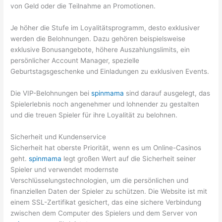
von Geld oder die Teilnahme an Promotionen.
Je höher die Stufe im Loyalitätsprogramm, desto exklusiver
werden die Belohnungen. Dazu gehören beispielsweise
exklusive Bonusangebote, höhere Auszahlungslimits, ein
persönlicher Account Manager, spezielle
Geburtstagsgeschenke und Einladungen zu exklusiven Events.
Die VIP-Belohnungen bei
spinmama
sind darauf ausgelegt, das
Spielerlebnis noch angenehmer und lohnender zu gestalten
und die treuen Spieler für ihre Loyalität zu belohnen.
Sicherheit und Kundenservice
Sicherheit hat oberste Priorität, wenn es um Online-Casinos
geht.
spinmama
legt großen Wert auf die Sicherheit seiner
Spieler und verwendet modernste
Verschlüsselungstechnologien, um die persönlichen und
finanziellen Daten der Spieler zu schützen. Die Website ist mit
einem SSL-Zertifikat gesichert, das eine sichere Verbindung
zwischen dem Computer des Spielers und dem Server von