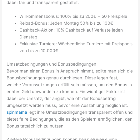
dabei fair und transparent gestaltet.
Willkommensbonus: 100% bis zu 200€ + 50 Freispiele
Reload-Bonus: Jeden Montag 50% bis zu 100€
Cashback-Aktion: 10% Cashback auf Verluste jeden
Dienstag
Exklusive Turniere: Wöchentliche Turniere mit Preispools
von bis zu 10.000€
Umsatzbedingungen und Bonusbedingungen
Bevor man einen Bonus in Anspruch nimmt, sollte man sich die
Bonusbedingungen genau durchlesen. Diese legen fest,
welche Voraussetzungen erfüllt sein müssen, um den Bonus in
echtes Geld umwandeln zu können. Ein wichtiger Faktor ist
dabei der Umsatz, der angibt, wie oft der Bonusbetrag
umgesetzt werden muss, bevor eine Auszahlung möglich ist.
spinmama
legt ihre Umsatzbedingungen transparent offen und
bietet faire Bedingungen, die es den Spielern ermöglichen, den
Bonus tatsächlich zu nutzen.
Weitere Bonusbedingungen können beispielsweise eine