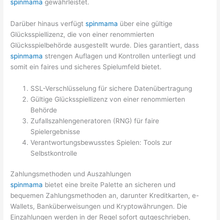
spinmama
gewährleistet.
Darüber hinaus verfügt
spinmama
über eine gültige
Glücksspiellizenz, die von einer renommierten
Glücksspielbehörde ausgestellt wurde. Dies garantiert, dass
spinmama
strengen Auflagen und Kontrollen unterliegt und
somit ein faires und sicheres Spielumfeld bietet.
SSL-Verschlüsselung für sichere Datenübertragung
Gültige Glücksspiellizenz von einer renommierten
Behörde
Zufallszahlengeneratoren (RNG) für faire
Spielergebnisse
Verantwortungsbewusstes Spielen: Tools zur
Selbstkontrolle
Zahlungsmethoden und Auszahlungen
spinmama
bietet eine breite Palette an sicheren und
bequemen Zahlungsmethoden an, darunter Kreditkarten, e-
Wallets, Banküberweisungen und Kryptowährungen. Die
Einzahlungen werden in der Regel sofort gutgeschrieben,