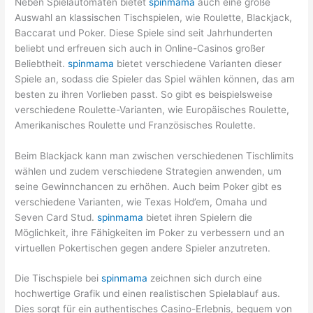
Neben Spielautomaten bietet
spinmama
auch eine große
Auswahl an klassischen Tischspielen, wie Roulette, Blackjack,
Baccarat und Poker. Diese Spiele sind seit Jahrhunderten
beliebt und erfreuen sich auch in Online-Casinos großer
Beliebtheit.
spinmama
bietet verschiedene Varianten dieser
Spiele an, sodass die Spieler das Spiel wählen können, das am
besten zu ihren Vorlieben passt. So gibt es beispielsweise
verschiedene Roulette-Varianten, wie Europäisches Roulette,
Amerikanisches Roulette und Französisches Roulette.
Beim Blackjack kann man zwischen verschiedenen Tischlimits
wählen und zudem verschiedene Strategien anwenden, um
seine Gewinnchancen zu erhöhen. Auch beim Poker gibt es
verschiedene Varianten, wie Texas Hold’em, Omaha und
Seven Card Stud.
spinmama
bietet ihren Spielern die
Möglichkeit, ihre Fähigkeiten im Poker zu verbessern und an
virtuellen Pokertischen gegen andere Spieler anzutreten.
Die Tischspiele bei
spinmama
zeichnen sich durch eine
hochwertige Grafik und einen realistischen Spielablauf aus.
Dies sorgt für ein authentisches Casino-Erlebnis, bequem von