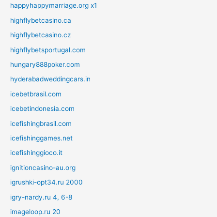
happyhappymarriage.org x1
highflybetcasino.ca
highflybetcasino.cz
highflybetsportugal.com
hungary888poker.com
hyderabadweddingcars.in
icebetbrasil.com
icebetindonesia.com
icefishingbrasil.com
icefishinggames.net
icefishinggioco.it
ignitioncasino-au.org
igrushki-opt34.ru 2000
igry-nardy.ru 4, 6-8
imageloop.ru 20