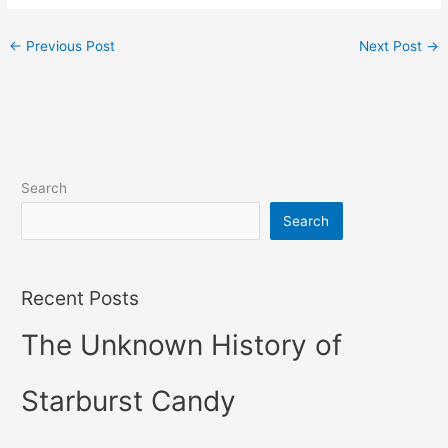
←
Previous Post
Next Post
→
Search
Search
Recent Posts
The Unknown History of
Starburst Candy