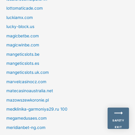
lottomaticade.com
luckiamx.com
lucky-block.us
magicbetbe.com
magicwinbe.com
mangeticslots.be
mangeticslots.es
mangeticslots.uk.com
marvelcasinocz.com
matecasinoaustralia.net
mazowszewkoronie.pl
medklinika-garmoniya29.ru 100
megamedusaes.com
SAFETY
meridianbet-ng.com
EXIT