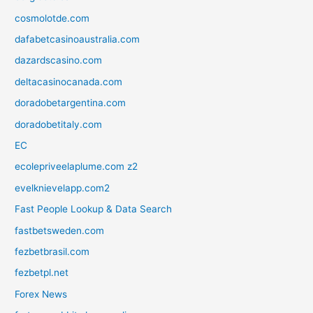
cosmolotde.com
dafabetcasinoaustralia.com
dazardscasino.com
deltacasinocanada.com
doradobetargentina.com
doradobetitaly.com
EC
ecolepriveelaplume.com z2
evelknievelapp.com2
Fast People Lookup & Data Search
fastbetsweden.com
fezbetbrasil.com
fezbetpl.net
Forex News