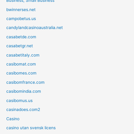
Business, Small Business
bwinnerses.net
campobetus.us
candylandcasinoaustralia.net
casabetde.com
casabetgr.net
casabetitaly.com
casibomat.com
casibomes.com
casibomfrance.com
casibomindia.com
casibomus.us
casinadoes.com2
Casino
casino utan svensk licens