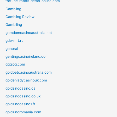
fortune-rabbit-demo-online.com
Gambling
Gambling Review
Gamblling
gamdomcasinoaustralia.net
gde-mrt.ru
general
gentingcasinoireland.com
gggjog.com
goldbetcasinoaustralia.com
goldenladycasinouk.com
goldzinocasino.ca
goldzinocasino.co.uk
goldzinocasino1.fr
goldzinoromania.com