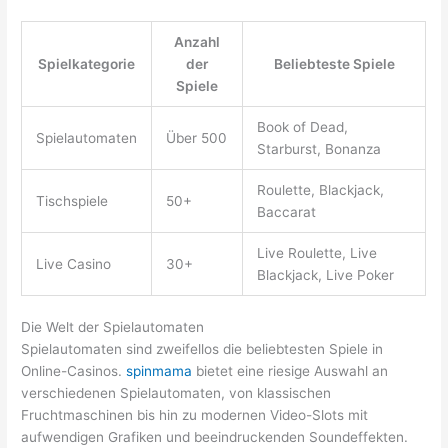
Anzahl
Spielkategorie
der
Beliebteste Spiele
Spiele
Book of Dead,
Spielautomaten
Über 500
Starburst, Bonanza
Roulette, Blackjack,
Tischspiele
50+
Baccarat
Live Roulette, Live
Live Casino
30+
Blackjack, Live Poker
Die Welt der Spielautomaten
Spielautomaten sind zweifellos die beliebtesten Spiele in
Online-Casinos.
spinmama
bietet eine riesige Auswahl an
verschiedenen Spielautomaten, von klassischen
Fruchtmaschinen bis hin zu modernen Video-Slots mit
aufwendigen Grafiken und beeindruckenden Soundeffekten.